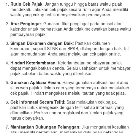
Rutin Cek Pajak
: Jangan tunggu hingga batas waktu pajak
mendekati. Lakukan cek pajak secara rutin agar Anda memiliki
waktu yang cukup untuk menyelesaikan pembayaran.
Atur Pengingat
: Gunakan fitur pengingat pada ponsel atau
kalender untuk memastikan Anda tidak melewatkan batas waktu
pembayaran pajak.
Simpan Dokumen dengan Baik
: Pastikan dokumen
kendaraan, seperti STNK dan BPKB, disimpan dengan baik. Ini
akan memudahkan Anda saat melakukan cek pajak online.
Hindari Keterlambatan
: Keterlambatan pembayaran pajak
dapat mengakibatkan denda. Selalu usahakan untuk membayar
pajak sebelum batas waktu yang ditentukan.
Gunakan Aplikasi Resmi
: Hanya gunakan aplikasi resmi atau
situs web pajak.intipinfo.com yang terpercaya untuk melakukan
cek pajak. Hindari mengakses melalui tautan yang tidak jelas.
Cek Informasi Secara Teliti
: Saat melakukan cek pajak,
pastikan untuk mengecek dengan teliti setiap informasi yang
ditampilkan. Periksa nomor registrasi dan jumlah pajak yang
harus dibayarkan.
Manfaatkan Dukungan Pelanggan
: Jika mengalami kesulitan
atau memiliki pertanyaan, manfaatkan dukungan pelanggan