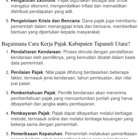
mengatur ekonomi, mengendalikan inflasi dan memastikan
distribusi pendapatan yang adil.
Pengelolaan Krisis dan Bencana
: Dana pajak juga membantu
pemerintah dalam menanggapi krisis dan bencana, memberikan
bantuan yang diperlukan kepada masyarakat.
Bagaimana Cara Kerja Pajak Kabupaten Tapanuli Utara?
Pendaftaran Kendaraan
: Proses dimulai dengan pendaftaran
kendaraan oleh pemiliknya, yang kemudian dicatat dalam basis
data pemerintah.
Penilaian Pajak
: Nilai pajak dihitung berdasarkan beberapa
faktor, termasuk jenis kendaraan, tahun pembuatan, dan nilai
jual pasar.
Pemberitahuan Pajak
: Pemilik kendaraan akan menerima
pemberitahuan pajak yang mencantumkan jumlah yang harus
dibayarkan dan jangka waktu pembayaran.
Pembayaran Pajak
: Pajak dapat dibayarkan melalui berbagai
metode, termasuk online dan melalui lembaga keuangan yang
bekerja sama dengan pemerintah.
Pemeriksaan Kepatuhan
: Pemerintah melakukan pemeriksaan
secara berkala untuk memastikan bahwa semua kendaraan