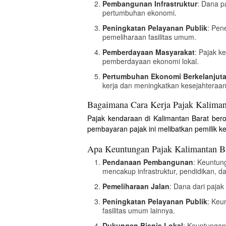
Pembangunan Infrastruktur
: Dana p
pertumbuhan ekonomi.
Peningkatan Pelayanan Publik
: Pen
pemeliharaan fasilitas umum.
Pemberdayaan Masyarakat
: Pajak 
pemberdayaan ekonomi lokal.
Pertumbuhan Ekonomi Berkelanjut
kerja dan meningkatkan kesejahteraa
Bagaimana Cara Kerja Pajak Kaliman
Pajak kendaraan di Kalimantan Barat bero
pembayaran pajak ini melibatkan pemilik
Apa Keuntungan Pajak Kalimantan B
Pendanaan Pembangunan
: Keuntun
mencakup infrastruktur, pendidikan, d
Pemeliharaan Jalan
: Dana dari paja
Peningkatan Pelayanan Publik
: Keu
fasilitas umum lainnya.
Dukungan Bisnis Lokal
: Keuntungan