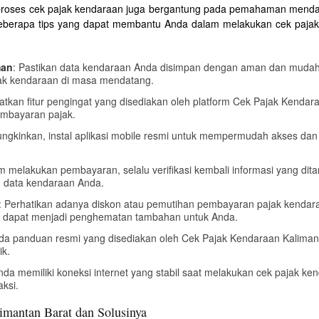
roses cek pajak kendaraan juga bergantung pada pemahaman mendalam
h beberapa tips yang dapat membantu Anda dalam melakukan cek paja
man
: Pastikan data kendaraan Anda disimpan dengan aman dan mudah 
ak kendaraan di masa mendatang.
atkan fitur pengingat yang disediakan oleh platform Cek Pajak Kenda
pembayaran pajak.
ngkinkan, instal aplikasi mobile resmi untuk mempermudah akses dan 
m melakukan pembayaran, selalu verifikasi kembali informasi yang dita
m data kendaraan Anda.
: Perhatikan adanya diskon atau pemutihan pembayaran pajak kendar
ni dapat menjadi penghematan tambahan untuk Anda.
pada panduan resmi yang disediakan oleh Cek Pajak Kendaraan Kalim
ik.
nda memiliki koneksi internet yang stabil saat melakukan cek pajak ken
ksi.
mantan Barat dan Solusinya