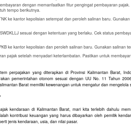
 pembayaran dengan memanfaatkan fitur pengingat pembayaran pajak. 
tuh tempo berikutnya.
TNK ke kantor kepolisian setempat dan peroleh salinan baru. Gunakan 
 SWDKLLJ sesuai dengan ketentuan yang berlaku. Cek status pembaya
KB ke kantor kepolisian dan peroleh salinan baru. Gunakan salinan te
ran pajak setelah menyadari keterlambatan. Pastikan untuk membayar
tem perpajakan yang diterapkan di Provinsi Kalimantan Barat, Indon
akan pemerintahan otonom sesuai dengan UU No. 11 Tahun 2006 t
alimantan Barat memiliki kewenangan untuk mengatur dan mengelola sej
?
ak kendaraan di Kalimantan Barat, mari kita terlebih dahulu m
alah kontribusi keuangan yang harus dibayarkan oleh pemilik kendaraan
ti jenis kendaraan, usia, dan nilai pasar.