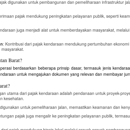
ajak digunakan untuk pembangunan dan pemeliharaan infrastruktur ja
erimaan pajak mendukung peningkatan pelayanan publik, seperti keama
kendaraan juga menjadi alat untuk memberdayakan masyarakat, mela
an
: Kontribusi dari pajak kendaraan mendukung pertumbuhan ekonomi
n masyarakat.
tan Barat?
perasi berdasarkan beberapa prinsip dasar, termasuk jenis kendaraan
 kendaraan untuk mengajukan dokumen yang relevan dan membayar jum
arat?
gan utama dari pajak kendaraan adalah pendanaan untuk proyek-proy
an kesehatan.
k digunakan untuk pemeliharaan jalan, memastikan keamanan dan ke
ntungan pajak juga mengalir ke peningkatan pelayanan publik, termas
 dari pajak mendukung bisnis lokal melalui proyek-proyek pembangu