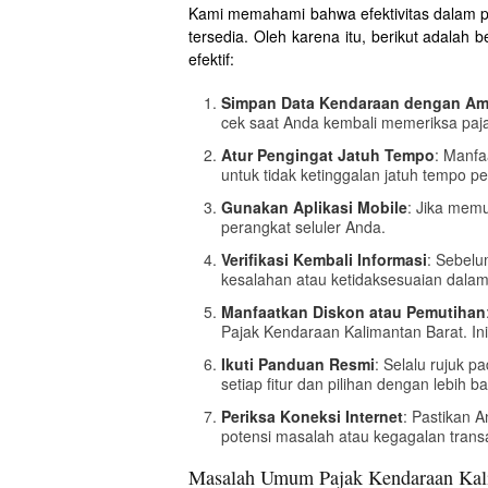
Kami memahami bahwa efektivitas dalam p
tersedia. Oleh karena itu, berikut adala
efektif:
Simpan Data Kendaraan dengan A
cek saat Anda kembali memeriksa paj
Atur Pengingat Jatuh Tempo
: Manfa
untuk tidak ketinggalan jatuh tempo 
Gunakan Aplikasi Mobile
: Jika memu
perangkat seluler Anda.
Verifikasi Kembali Informasi
: Sebelu
kesalahan atau ketidaksesuaian dala
Manfaatkan Diskon atau Pemutihan
Pajak Kendaraan Kalimantan Barat. I
Ikuti Panduan Resmi
: Selalu rujuk 
setiap fitur dan pilihan dengan lebih ba
Periksa Koneksi Internet
: Pastikan A
potensi masalah atau kegagalan transa
Masalah Umum Pajak Kendaraan Kali