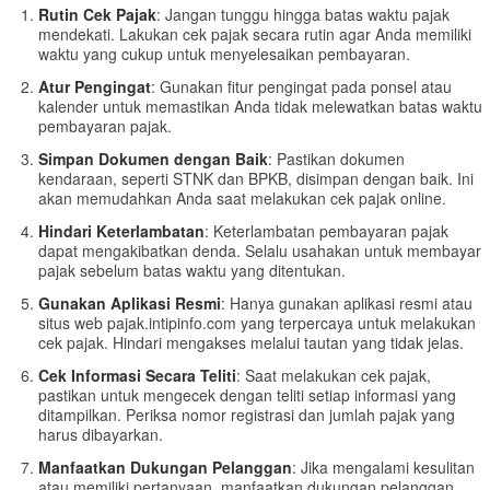
Rutin Cek Pajak
: Jangan tunggu hingga batas waktu pajak
mendekati. Lakukan cek pajak secara rutin agar Anda memiliki
waktu yang cukup untuk menyelesaikan pembayaran.
Atur Pengingat
: Gunakan fitur pengingat pada ponsel atau
kalender untuk memastikan Anda tidak melewatkan batas waktu
pembayaran pajak.
Simpan Dokumen dengan Baik
: Pastikan dokumen
kendaraan, seperti STNK dan BPKB, disimpan dengan baik. Ini
akan memudahkan Anda saat melakukan cek pajak online.
Hindari Keterlambatan
: Keterlambatan pembayaran pajak
dapat mengakibatkan denda. Selalu usahakan untuk membayar
pajak sebelum batas waktu yang ditentukan.
Gunakan Aplikasi Resmi
: Hanya gunakan aplikasi resmi atau
situs web pajak.intipinfo.com yang terpercaya untuk melakukan
cek pajak. Hindari mengakses melalui tautan yang tidak jelas.
Cek Informasi Secara Teliti
: Saat melakukan cek pajak,
pastikan untuk mengecek dengan teliti setiap informasi yang
ditampilkan. Periksa nomor registrasi dan jumlah pajak yang
harus dibayarkan.
Manfaatkan Dukungan Pelanggan
: Jika mengalami kesulitan
atau memiliki pertanyaan, manfaatkan dukungan pelanggan