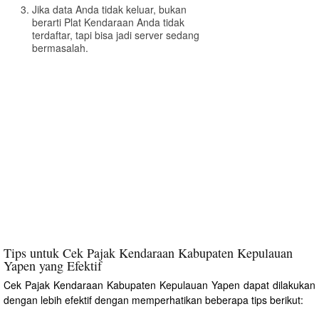
Jika data Anda tidak keluar, bukan
berarti Plat Kendaraan Anda tidak
terdaftar, tapi bisa jadi server sedang
bermasalah.
Tips untuk Cek Pajak Kendaraan Kabupaten Kepulauan
Yapen yang Efektif
Cek Pajak Kendaraan Kabupaten Kepulauan Yapen dapat dilakukan
dengan lebih efektif dengan memperhatikan beberapa tips berikut: