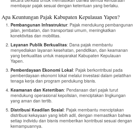
membayar pajak sesuai dengan ketentuan yang berlaku.
Apa Keuntungan Pajak Kabupaten Kepulauan Yapen?
Pembangunan Infrastruktur
: Pajak mendukung pembangunan
jalan, jembatan, dan transportasi umum, meningkatkan
konektivitas dan mobilitas.
Layanan Publik Berkualitas
: Dana pajak membantu
menyediakan layanan kesehatan, pendidikan, dan keamanan
yang berkualitas untuk masyarakat Kabupaten Kepulauan
Yapen.
Pemberdayaan Ekonomi Lokal
: Pajak berkontribusi pada
pemberdayaan ekonomi lokal melalui investasi dalam pelatihan
tenaga kerja dan program pendukung bisnis.
Keamanan dan Ketertiban
: Pendanaan dari pajak turut
mendukung operasional kepolisian, menciptakan lingkungan
yang aman dan tertib.
Distribusi Keadilan Sosial
: Pajak membantu menciptakan
distribusi kekayaan yang lebih adil, dengan memastikan bahwa
setiap individu dan bisnis memberikan kontribusi sesuai dengan
kemampuannya.