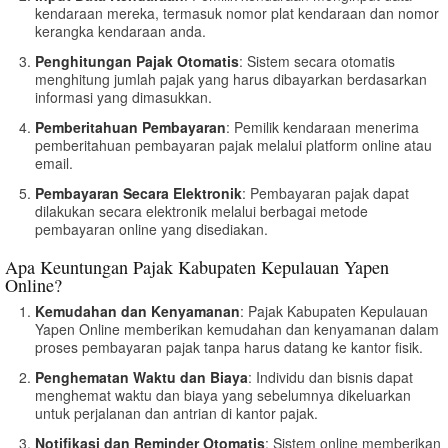
kendaraan mereka, termasuk nomor plat kendaraan dan nomor
kerangka kendaraan anda.
Penghitungan Pajak Otomatis
: Sistem secara otomatis
menghitung jumlah pajak yang harus dibayarkan berdasarkan
informasi yang dimasukkan.
Pemberitahuan Pembayaran
: Pemilik kendaraan menerima
pemberitahuan pembayaran pajak melalui platform online atau
email.
Pembayaran Secara Elektronik
: Pembayaran pajak dapat
dilakukan secara elektronik melalui berbagai metode
pembayaran online yang disediakan.
Apa Keuntungan Pajak Kabupaten Kepulauan Yapen
Online?
Kemudahan dan Kenyamanan
: Pajak Kabupaten Kepulauan
Yapen Online memberikan kemudahan dan kenyamanan dalam
proses pembayaran pajak tanpa harus datang ke kantor fisik.
Penghematan Waktu dan Biaya
: Individu dan bisnis dapat
menghemat waktu dan biaya yang sebelumnya dikeluarkan
untuk perjalanan dan antrian di kantor pajak.
Notifikasi dan Reminder Otomatis
: Sistem online memberikan