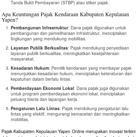
Tanda Bukti Pembayaran (STBP) atau stiker pajak.
Apa Keuntungan Pajak Kendaraan Kabupaten Kepulauan
Yapen?
Pembangunan Infrastruktur
: Dana pajak digunakan untuk
pembangunan dan pemeliharaan infrastruktur, menciptakan
lingkungan yang mendukung mobilitas.
Layanan Publik Berkualitas
: Pajak mendukung penyediaan
layanan publik berkualitas, meningkatkan kesejahteraan
masyarakat.
Kesadaran Hukum
: Pemilik kendaraan yang membayar pajak
menunjukkan kesadaran hukum, menciptakan keteraturan dan
kepatuhan dalam berlalu lintas.
Pemberdayaan Ekonomi Lokal
: Dana pajak juga digunakan
untuk program pemberdayaan ekonomi lokal, menciptakan
peluang bisnis dan lapangan kerja.
Pengaturan Lalu Lintas
: Pajak mendukung pengaturan lalu
lintas yang efektif, mengurangi kemacetan dan meningkatkan
mobilitas.
Pajak Kabupaten Kepulauan Yapen Online merupakan inovasi terkini