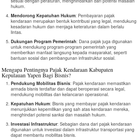
sesuai dengan peraturan, menghindarkan dari potensi masalah
hukum.
Mendorong Kepatuhan Hukum
: Pembayaran pajak
kendaraan merupakan bentuk kontribusi yang legal, mendukung
kesadaran hukum dan menjaga keteraturan dalam berlalu
lintas.
Dukungan Program Pemerintah
: Dana pajak juga digunakan
untuk mendukung program-program pemerintah yang
memberikan manfaat langsung kepada masyarakat, seperti
bantuan sosial dan pembangunan infrastruktur sosial.
Mengapa Pentingnya Pajak Kendaraan Kabupaten
Kepulauan Yapen Bagi Bisnis?
Pendukung Mobilitas Bisnis
: Pajak kendaraan memastikan
armada bisnis terdaftar dan dapat beroperasi secara legal,
mendukung mobilitas dan kelancaran operasional.
Kepatuhan Hukum
: Bisnis yang membayar pajak kendaraan
menunjukkan kepemilikan yang sah atas kendaraan mereka,
menghindari potensi sanksi dan masalah hukum.
Investasi Infrastruktur
: Sebagian dana dari pajak kendaraan
digunakan untuk investasi dalam infrastruktur transportasi yang
dapat membantu mobilitas bisnis.