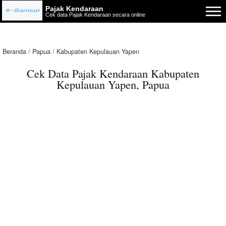
Pajak Kendaraan
Cek data Pajak Kendaraan secara online
Beranda
Papua
Kabupaten Kepulauan Yapen
Cek Data Pajak Kendaraan Kabupaten
Kepulauan Yapen, Papua