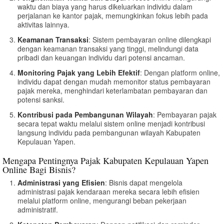
waktu dan biaya yang harus dikeluarkan individu dalam
perjalanan ke kantor pajak, memungkinkan fokus lebih pada
aktivitas lainnya.
Keamanan Transaksi
: Sistem pembayaran online dilengkapi
dengan keamanan transaksi yang tinggi, melindungi data
pribadi dan keuangan individu dari potensi ancaman.
Monitoring Pajak yang Lebih Efektif
: Dengan platform online,
individu dapat dengan mudah memonitor status pembayaran
pajak mereka, menghindari keterlambatan pembayaran dan
potensi sanksi.
Kontribusi pada Pembangunan Wilayah
: Pembayaran pajak
secara tepat waktu melalui sistem online menjadi kontribusi
langsung individu pada pembangunan wilayah Kabupaten
Kepulauan Yapen.
Mengapa Pentingnya Pajak Kabupaten Kepulauan Yapen
Online Bagi Bisnis?
Administrasi yang Efisien
: Bisnis dapat mengelola
administrasi pajak kendaraan mereka secara lebih efisien
melalui platform online, mengurangi beban pekerjaan
administratif.