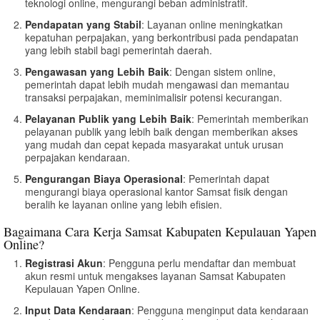
teknologi online, mengurangi beban administratif.
Pendapatan yang Stabil
: Layanan online meningkatkan
kepatuhan perpajakan, yang berkontribusi pada pendapatan
yang lebih stabil bagi pemerintah daerah.
Pengawasan yang Lebih Baik
: Dengan sistem online,
pemerintah dapat lebih mudah mengawasi dan memantau
transaksi perpajakan, meminimalisir potensi kecurangan.
Pelayanan Publik yang Lebih Baik
: Pemerintah memberikan
pelayanan publik yang lebih baik dengan memberikan akses
yang mudah dan cepat kepada masyarakat untuk urusan
perpajakan kendaraan.
Pengurangan Biaya Operasional
: Pemerintah dapat
mengurangi biaya operasional kantor Samsat fisik dengan
beralih ke layanan online yang lebih efisien.
Bagaimana Cara Kerja Samsat Kabupaten Kepulauan Yapen
Online?
Registrasi Akun
: Pengguna perlu mendaftar dan membuat
akun resmi untuk mengakses layanan Samsat Kabupaten
Kepulauan Yapen Online.
Input Data Kendaraan
: Pengguna menginput data kendaraan