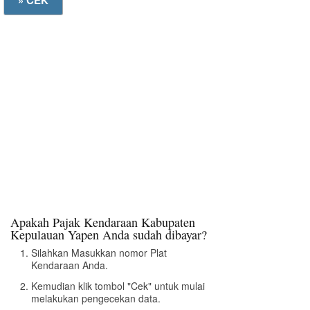
Apakah Pajak Kendaraan Kabupaten
Kepulauan Yapen Anda sudah dibayar?
Silahkan Masukkan nomor Plat
Kendaraan Anda.
Kemudian klik tombol "Cek" untuk mulai
melakukan pengecekan data.