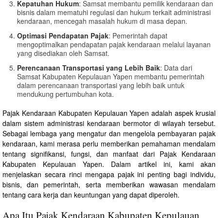
Kepatuhan Hukum
: Samsat membantu pemilik kendaraan dan
bisnis dalam mematuhi regulasi dan hukum terkait administrasi
kendaraan, mencegah masalah hukum di masa depan.
Optimasi Pendapatan Pajak
: Pemerintah dapat
mengoptimalkan pendapatan pajak kendaraan melalui layanan
yang disediakan oleh Samsat.
Perencanaan Transportasi yang Lebih Baik
: Data dari
Samsat Kabupaten Kepulauan Yapen membantu pemerintah
dalam perencanaan transportasi yang lebih baik untuk
mendukung pertumbuhan kota.
Pajak Kendaraan Kabupaten Kepulauan Yapen adalah aspek krusial
dalam sistem administrasi kendaraan bermotor di wilayah tersebut.
Sebagai lembaga yang mengatur dan mengelola pembayaran pajak
kendaraan, kami merasa perlu memberikan pemahaman mendalam
tentang signifikansi, fungsi, dan manfaat dari Pajak Kendaraan
Kabupaten Kepulauan Yapen. Dalam artikel ini, kami akan
menjelaskan secara rinci mengapa pajak ini penting bagi individu,
bisnis, dan pemerintah, serta memberikan wawasan mendalam
tentang cara kerja dan keuntungan yang dapat diperoleh.
Apa Itu Pajak Kendaraan Kabupaten Kepulauan