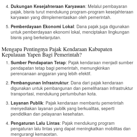
Dukungan Kesejahteraan Karyawan
: Melalui pembayaran
pajak, bisnis turut mendukung program-program kesejahteraan
karyawan yang diimplementasikan oleh pemerintah.
Pemberdayaan Ekonomi Lokal
: Dana pajak juga digunakan
untuk pemberdayaan ekonomi lokal, menciptakan lingkungan
bisnis yang berkelanjutan.
Mengapa Pentingnya Pajak Kendaraan Kabupaten
Kepulauan Yapen Bagi Pemerintah?
Sumber Pendapatan Tetap
: Pajak kendaraan menjadi sumber
pendapatan tetap bagi pemerintah, memungkinkan
perencanaan anggaran yang lebih efektif.
Pembangunan Infrastruktur
: Dana dari pajak kendaraan
digunakan untuk pembangunan dan pemeliharaan infrastruktur
transportasi, mendukung pertumbuhan kota.
Layanan Publik
: Pajak kendaraan membantu pemerintah
menyediakan layanan publik yang berkualitas, seperti
pendidikan dan pelayanan kesehatan.
Pengaturan Lalu Lintas
: Pajak mendukung program
pengaturan lalu lintas yang dapat meningkatkan mobilitas dan
mengurangi kemacetan.