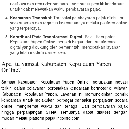
notifikasi dan reminder otomatis, membantu pemilik kendaraan
untuk tidak melewatkan waktu pembayaran pajak.
Keamanan Transaksi
: Transaksi pembayaran pajak dilakukan
secara aman dan terjamin keamanannya melalui platform online
yang terpercaya.
Kontribusi Pada Transformasi Digital
: Pajak Kabupaten
Kepulauan Yapen Online menjadi bagian dari transformasi
digital yang didukung oleh pemerintah, menciptakan layanan
yang lebih modern dan efisien.
Apa Itu Samsat Kabupaten Kepulauan Yapen
Online?
Samsat Kabupaten Kepulauan Yapen Online merupakan inovasi
terkini dalam pelayanan perpajakan kendaraan bermotor di wilayah
Kabupaten Kepulauan Yapen. Layanan ini memungkinkan pemilik
kendaraan untuk melakukan berbagai transaksi perpajakan secara
online, menghemat waktu dan tenaga. Dari pembayaran pajak
hingga perpanjangan STNK, semuanya dapat diakses dengan
mudah melalui platform pajak.intipinfo.com.