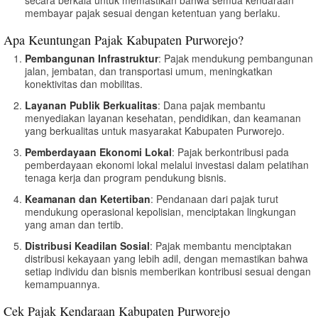
membayar pajak sesuai dengan ketentuan yang berlaku.
Apa Keuntungan Pajak Kabupaten Purworejo?
Pembangunan Infrastruktur
: Pajak mendukung pembangunan
jalan, jembatan, dan transportasi umum, meningkatkan
konektivitas dan mobilitas.
Layanan Publik Berkualitas
: Dana pajak membantu
menyediakan layanan kesehatan, pendidikan, dan keamanan
yang berkualitas untuk masyarakat Kabupaten Purworejo.
Pemberdayaan Ekonomi Lokal
: Pajak berkontribusi pada
pemberdayaan ekonomi lokal melalui investasi dalam pelatihan
tenaga kerja dan program pendukung bisnis.
Keamanan dan Ketertiban
: Pendanaan dari pajak turut
mendukung operasional kepolisian, menciptakan lingkungan
yang aman dan tertib.
Distribusi Keadilan Sosial
: Pajak membantu menciptakan
distribusi kekayaan yang lebih adil, dengan memastikan bahwa
setiap individu dan bisnis memberikan kontribusi sesuai dengan
kemampuannya.
Cek Pajak Kendaraan Kabupaten Purworejo