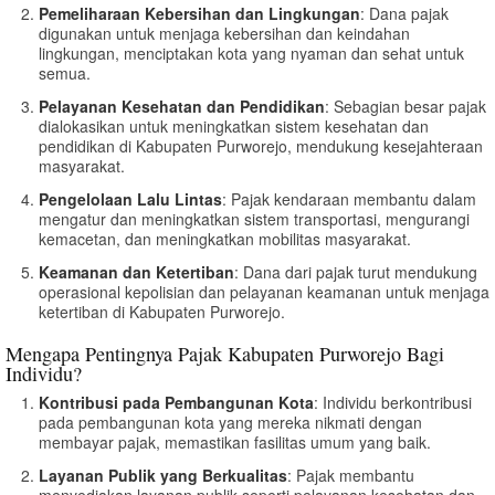
Pemeliharaan Kebersihan dan Lingkungan
: Dana pajak
digunakan untuk menjaga kebersihan dan keindahan
lingkungan, menciptakan kota yang nyaman dan sehat untuk
semua.
Pelayanan Kesehatan dan Pendidikan
: Sebagian besar pajak
dialokasikan untuk meningkatkan sistem kesehatan dan
pendidikan di Kabupaten Purworejo, mendukung kesejahteraan
masyarakat.
Pengelolaan Lalu Lintas
: Pajak kendaraan membantu dalam
mengatur dan meningkatkan sistem transportasi, mengurangi
kemacetan, dan meningkatkan mobilitas masyarakat.
Keamanan dan Ketertiban
: Dana dari pajak turut mendukung
operasional kepolisian dan pelayanan keamanan untuk menjaga
ketertiban di Kabupaten Purworejo.
Mengapa Pentingnya Pajak Kabupaten Purworejo Bagi
Individu?
Kontribusi pada Pembangunan Kota
: Individu berkontribusi
pada pembangunan kota yang mereka nikmati dengan
membayar pajak, memastikan fasilitas umum yang baik.
Layanan Publik yang Berkualitas
: Pajak membantu
menyediakan layanan publik seperti pelayanan kesehatan dan