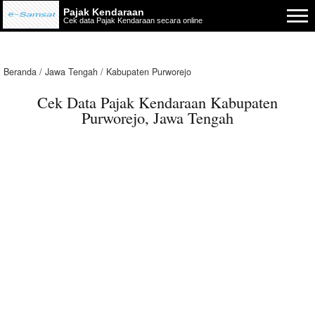
Pajak Kendaraan
Cek data Pajak Kendaraan secara online
Beranda
Jawa Tengah
Kabupaten Purworejo
Cek Data Pajak Kendaraan Kabupaten
Purworejo, Jawa Tengah