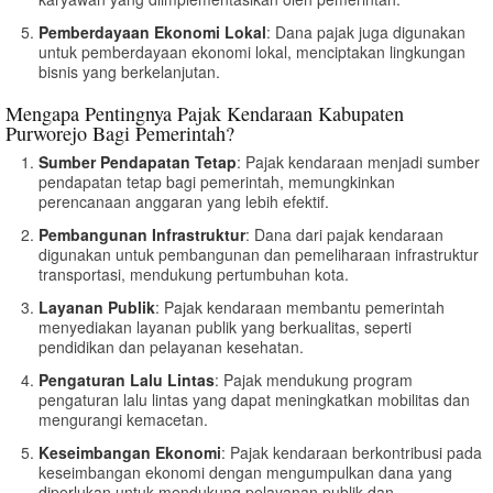
Pemberdayaan Ekonomi Lokal
: Dana pajak juga digunakan
untuk pemberdayaan ekonomi lokal, menciptakan lingkungan
bisnis yang berkelanjutan.
Mengapa Pentingnya Pajak Kendaraan Kabupaten
Purworejo Bagi Pemerintah?
Sumber Pendapatan Tetap
: Pajak kendaraan menjadi sumber
pendapatan tetap bagi pemerintah, memungkinkan
perencanaan anggaran yang lebih efektif.
Pembangunan Infrastruktur
: Dana dari pajak kendaraan
digunakan untuk pembangunan dan pemeliharaan infrastruktur
transportasi, mendukung pertumbuhan kota.
Layanan Publik
: Pajak kendaraan membantu pemerintah
menyediakan layanan publik yang berkualitas, seperti
pendidikan dan pelayanan kesehatan.
Pengaturan Lalu Lintas
: Pajak mendukung program
pengaturan lalu lintas yang dapat meningkatkan mobilitas dan
mengurangi kemacetan.
Keseimbangan Ekonomi
: Pajak kendaraan berkontribusi pada
keseimbangan ekonomi dengan mengumpulkan dana yang
diperlukan untuk mendukung pelayanan publik dan