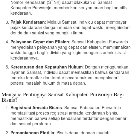
Nomor Kendaraan (STNK) dapat dilakukan di Samsat
Kabupaten Purworejo, memberikan kenyamanan bagi pemilik
kendaraan.
Pajak Kendaraan
: Melalui Samsat, individu dapat membayar
pajak kendaraan dengan mudah dan tepat waktu, menghindari
denda dan sanksi yang mungkin timbul.
Pelayanan Cepat dan Efisien
: Samsat Kabupaten Purworejo
menyediakan pelayanan yang cepat dan efisien, meminimalkan
waktu tunggu bagi individu yang ingin mengurus administrasi
kendaraannya.
Keteraturan dan Kepatuhan Hukum
: Dengan menggunakan
layanan Samsat, individu dapat memastikan bahwa kendaraan
mereka terdaftar dan teratur secara hukum, menghindari
potensi masalah hukum di masa depan.
Mengapa Pentingnya Samsat Kabupaten Purworejo Bagi
Bisnis?
Registrasi Armada Bisnis
: Samsat Kabupaten Purworejo
memfasilitasi proses registrasi armada kendaraan bisnis,
memastikan bahwa setiap kendaraan terdaftar dengan benar
dan sesuai peraturan.
Perpanjangan Flotilla
: Bisnis dapat dengan mudah