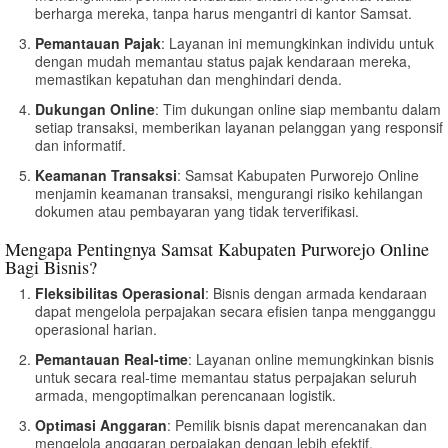
berharga mereka, tanpa harus mengantri di kantor Samsat.
Pemantauan Pajak
: Layanan ini memungkinkan individu untuk
dengan mudah memantau status pajak kendaraan mereka,
memastikan kepatuhan dan menghindari denda.
Dukungan Online
: Tim dukungan online siap membantu dalam
setiap transaksi, memberikan layanan pelanggan yang responsif
dan informatif.
Keamanan Transaksi
: Samsat Kabupaten Purworejo Online
menjamin keamanan transaksi, mengurangi risiko kehilangan
dokumen atau pembayaran yang tidak terverifikasi.
Mengapa Pentingnya Samsat Kabupaten Purworejo Online
Bagi Bisnis?
Fleksibilitas Operasional
: Bisnis dengan armada kendaraan
dapat mengelola perpajakan secara efisien tanpa mengganggu
operasional harian.
Pemantauan Real-time
: Layanan online memungkinkan bisnis
untuk secara real-time memantau status perpajakan seluruh
armada, mengoptimalkan perencanaan logistik.
Optimasi Anggaran
: Pemilik bisnis dapat merencanakan dan
mengelola anggaran perpajakan dengan lebih efektif,