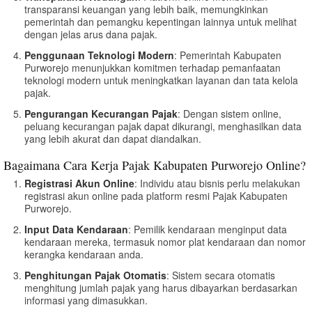
transparansi keuangan yang lebih baik, memungkinkan
pemerintah dan pemangku kepentingan lainnya untuk melihat
dengan jelas arus dana pajak.
Penggunaan Teknologi Modern
: Pemerintah Kabupaten
Purworejo menunjukkan komitmen terhadap pemanfaatan
teknologi modern untuk meningkatkan layanan dan tata kelola
pajak.
Pengurangan Kecurangan Pajak
: Dengan sistem online,
peluang kecurangan pajak dapat dikurangi, menghasilkan data
yang lebih akurat dan dapat diandalkan.
Bagaimana Cara Kerja Pajak Kabupaten Purworejo Online?
Registrasi Akun Online
: Individu atau bisnis perlu melakukan
registrasi akun online pada platform resmi Pajak Kabupaten
Purworejo.
Input Data Kendaraan
: Pemilik kendaraan menginput data
kendaraan mereka, termasuk nomor plat kendaraan dan nomor
kerangka kendaraan anda.
Penghitungan Pajak Otomatis
: Sistem secara otomatis
menghitung jumlah pajak yang harus dibayarkan berdasarkan
informasi yang dimasukkan.