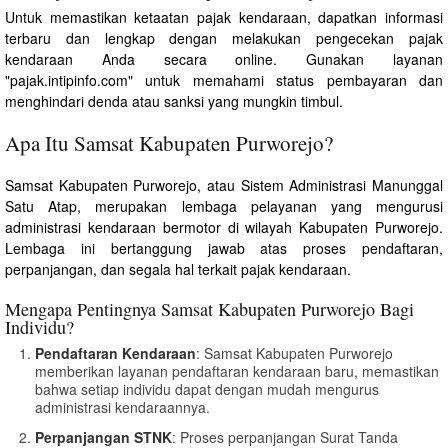
Untuk memastikan ketaatan pajak kendaraan, dapatkan informasi
terbaru dan lengkap dengan melakukan pengecekan pajak
kendaraan Anda secara online. Gunakan layanan
"pajak.intipinfo.com" untuk memahami status pembayaran dan
menghindari denda atau sanksi yang mungkin timbul.
Apa Itu Samsat Kabupaten Purworejo?
Samsat Kabupaten Purworejo, atau Sistem Administrasi Manunggal
Satu Atap, merupakan lembaga pelayanan yang mengurusi
administrasi kendaraan bermotor di wilayah Kabupaten Purworejo.
Lembaga ini bertanggung jawab atas proses pendaftaran,
perpanjangan, dan segala hal terkait pajak kendaraan.
Mengapa Pentingnya Samsat Kabupaten Purworejo Bagi
Individu?
Pendaftaran Kendaraan
: Samsat Kabupaten Purworejo
memberikan layanan pendaftaran kendaraan baru, memastikan
bahwa setiap individu dapat dengan mudah mengurus
administrasi kendaraannya.
Perpanjangan STNK
: Proses perpanjangan Surat Tanda