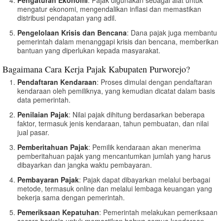
mengatur ekonomi, mengendalikan inflasi dan memastikan
distribusi pendapatan yang adil.
Pengelolaan Krisis dan Bencana
: Dana pajak juga membantu
pemerintah dalam menanggapi krisis dan bencana, memberikan
bantuan yang diperlukan kepada masyarakat.
Bagaimana Cara Kerja Pajak Kabupaten Purworejo?
Pendaftaran Kendaraan
: Proses dimulai dengan pendaftaran
kendaraan oleh pemiliknya, yang kemudian dicatat dalam basis
data pemerintah.
Penilaian Pajak
: Nilai pajak dihitung berdasarkan beberapa
faktor, termasuk jenis kendaraan, tahun pembuatan, dan nilai
jual pasar.
Pemberitahuan Pajak
: Pemilik kendaraan akan menerima
pemberitahuan pajak yang mencantumkan jumlah yang harus
dibayarkan dan jangka waktu pembayaran.
Pembayaran Pajak
: Pajak dapat dibayarkan melalui berbagai
metode, termasuk online dan melalui lembaga keuangan yang
bekerja sama dengan pemerintah.
Pemeriksaan Kepatuhan
: Pemerintah melakukan pemeriksaan
secara berkala untuk memastikan bahwa semua kendaraan