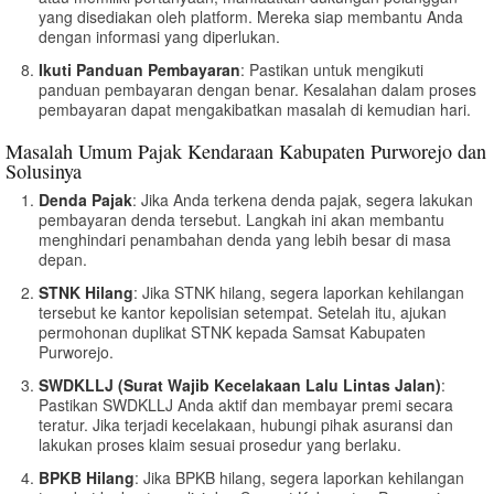
yang disediakan oleh platform. Mereka siap membantu Anda
dengan informasi yang diperlukan.
Ikuti Panduan Pembayaran
: Pastikan untuk mengikuti
panduan pembayaran dengan benar. Kesalahan dalam proses
pembayaran dapat mengakibatkan masalah di kemudian hari.
Masalah Umum Pajak Kendaraan Kabupaten Purworejo dan
Solusinya
Denda Pajak
: Jika Anda terkena denda pajak, segera lakukan
pembayaran denda tersebut. Langkah ini akan membantu
menghindari penambahan denda yang lebih besar di masa
depan.
STNK Hilang
: Jika STNK hilang, segera laporkan kehilangan
tersebut ke kantor kepolisian setempat. Setelah itu, ajukan
permohonan duplikat STNK kepada Samsat Kabupaten
Purworejo.
SWDKLLJ (Surat Wajib Kecelakaan Lalu Lintas Jalan)
:
Pastikan SWDKLLJ Anda aktif dan membayar premi secara
teratur. Jika terjadi kecelakaan, hubungi pihak asuransi dan
lakukan proses klaim sesuai prosedur yang berlaku.
BPKB Hilang
: Jika BPKB hilang, segera laporkan kehilangan