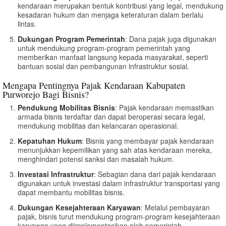
kendaraan merupakan bentuk kontribusi yang legal, mendukung
kesadaran hukum dan menjaga keteraturan dalam berlalu
lintas.
Dukungan Program Pemerintah
: Dana pajak juga digunakan
untuk mendukung program-program pemerintah yang
memberikan manfaat langsung kepada masyarakat, seperti
bantuan sosial dan pembangunan infrastruktur sosial.
Mengapa Pentingnya Pajak Kendaraan Kabupaten
Purworejo Bagi Bisnis?
Pendukung Mobilitas Bisnis
: Pajak kendaraan memastikan
armada bisnis terdaftar dan dapat beroperasi secara legal,
mendukung mobilitas dan kelancaran operasional.
Kepatuhan Hukum
: Bisnis yang membayar pajak kendaraan
menunjukkan kepemilikan yang sah atas kendaraan mereka,
menghindari potensi sanksi dan masalah hukum.
Investasi Infrastruktur
: Sebagian dana dari pajak kendaraan
digunakan untuk investasi dalam infrastruktur transportasi yang
dapat membantu mobilitas bisnis.
Dukungan Kesejahteraan Karyawan
: Melalui pembayaran
pajak, bisnis turut mendukung program-program kesejahteraan
karyawan yang diimplementasikan oleh pemerintah.