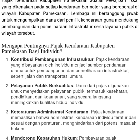
yang dikenakan pada setiap kendaraan bermotor yang beroperasi di
wilayah Kabupaten Pamekasan. Lembaga ini bertanggung jawab
untuk mengumpulkan dana dari pemilik kendaraan guna mendukung
pembangunan dan pemeliharaan infrastruktur serta layanan publik di
wilayah tersebut.
Mengapa Pentingnya Pajak Kendaraan Kabupaten
Pamekasan Bagi Individu?
Kontribusi Pembangunan Infrastruktur
: Pajak kendaraan
yang dibayarkan oleh individu menjadi sumber pendanaan
utama untuk pembangunan dan pemeliharaan infrastruktur,
seperti jalan dan transportasi umum.
Pelayanan Publik Berkualitas
: Dana dari pajak digunakan
untuk menyediakan pelayanan publik, termasuk kesehatan,
pendidikan, dan keamanan, yang secara langsung
meningkatkan kualitas hidup individu.
Keteraturan Administrasi Kendaraan
: Pajak kendaraan
memastikan bahwa administrasi kendaraan individu teratur dan
sesuai dengan peraturan, menghindarkan dari potensi masalah
hukum.
Mendorong Kepatuhan Hukum
: Pembayaran pajak