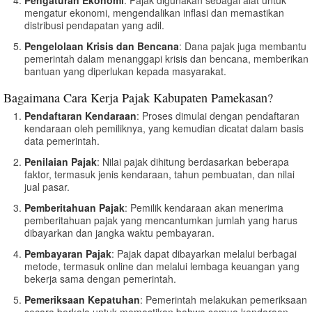
mengatur ekonomi, mengendalikan inflasi dan memastikan
distribusi pendapatan yang adil.
Pengelolaan Krisis dan Bencana
: Dana pajak juga membantu
pemerintah dalam menanggapi krisis dan bencana, memberikan
bantuan yang diperlukan kepada masyarakat.
Bagaimana Cara Kerja Pajak Kabupaten Pamekasan?
Pendaftaran Kendaraan
: Proses dimulai dengan pendaftaran
kendaraan oleh pemiliknya, yang kemudian dicatat dalam basis
data pemerintah.
Penilaian Pajak
: Nilai pajak dihitung berdasarkan beberapa
faktor, termasuk jenis kendaraan, tahun pembuatan, dan nilai
jual pasar.
Pemberitahuan Pajak
: Pemilik kendaraan akan menerima
pemberitahuan pajak yang mencantumkan jumlah yang harus
dibayarkan dan jangka waktu pembayaran.
Pembayaran Pajak
: Pajak dapat dibayarkan melalui berbagai
metode, termasuk online dan melalui lembaga keuangan yang
bekerja sama dengan pemerintah.
Pemeriksaan Kepatuhan
: Pemerintah melakukan pemeriksaan
secara berkala untuk memastikan bahwa semua kendaraan