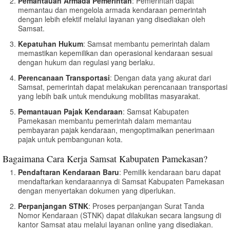
Pemantauan Armada Pemerintah
: Pemerintah dapat
memantau dan mengelola armada kendaraan pemerintah
dengan lebih efektif melalui layanan yang disediakan oleh
Samsat.
Kepatuhan Hukum
: Samsat membantu pemerintah dalam
memastikan kepemilikan dan operasional kendaraan sesuai
dengan hukum dan regulasi yang berlaku.
Perencanaan Transportasi
: Dengan data yang akurat dari
Samsat, pemerintah dapat melakukan perencanaan transportasi
yang lebih baik untuk mendukung mobilitas masyarakat.
Pemantauan Pajak Kendaraan
: Samsat Kabupaten
Pamekasan membantu pemerintah dalam memantau
pembayaran pajak kendaraan, mengoptimalkan penerimaan
pajak untuk pembangunan kota.
Bagaimana Cara Kerja Samsat Kabupaten Pamekasan?
Pendaftaran Kendaraan Baru
: Pemilik kendaraan baru dapat
mendaftarkan kendaraannya di Samsat Kabupaten Pamekasan
dengan menyertakan dokumen yang diperlukan.
Perpanjangan STNK
: Proses perpanjangan Surat Tanda
Nomor Kendaraan (STNK) dapat dilakukan secara langsung di
kantor Samsat atau melalui layanan online yang disediakan.