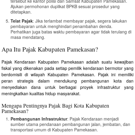
tersebut ke kantor polisi dan Samsat Kabupaten Pamekasan.
Ajukan permohonan duplikat BPKB sesuai prosedur yang
ditetapkan.
Telat Pajak
: Jika terlambat membayar pajak, segera lakukan
pembayaran untuk menghindari penambahan denda.
Perhatikan juga batas waktu pembayaran agar tidak terulang di
masa mendatang.
Apa Itu Pajak Kabupaten Pamekasan?
Pajak Kendaraan Kabupaten Pamekasan adalah suatu kewajiban
fiskal yang dikenakan pada setiap pemilik kendaraan bermotor yang
berdomisili di wilayah Kabupaten Pamekasan. Pajak ini memiliki
peran strategis dalam mendukung pembangunan kota dan
menyediakan dana untuk berbagai proyek infrastruktur yang
meningkatkan kualitas hidup masyarakat.
Mengapa Pentingnya Pajak Bagi Kota Kabupaten
Pamekasan?
Pembangunan Infrastruktur
: Pajak Kendaraan menjadi
sumber utama pendanaan pembangunan jalan, jembatan, dan
transportasi umum di Kabupaten Pamekasan.