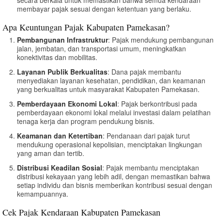
membayar pajak sesuai dengan ketentuan yang berlaku.
Apa Keuntungan Pajak Kabupaten Pamekasan?
Pembangunan Infrastruktur
: Pajak mendukung pembangunan
jalan, jembatan, dan transportasi umum, meningkatkan
konektivitas dan mobilitas.
Layanan Publik Berkualitas
: Dana pajak membantu
menyediakan layanan kesehatan, pendidikan, dan keamanan
yang berkualitas untuk masyarakat Kabupaten Pamekasan.
Pemberdayaan Ekonomi Lokal
: Pajak berkontribusi pada
pemberdayaan ekonomi lokal melalui investasi dalam pelatihan
tenaga kerja dan program pendukung bisnis.
Keamanan dan Ketertiban
: Pendanaan dari pajak turut
mendukung operasional kepolisian, menciptakan lingkungan
yang aman dan tertib.
Distribusi Keadilan Sosial
: Pajak membantu menciptakan
distribusi kekayaan yang lebih adil, dengan memastikan bahwa
setiap individu dan bisnis memberikan kontribusi sesuai dengan
kemampuannya.
Cek Pajak Kendaraan Kabupaten Pamekasan