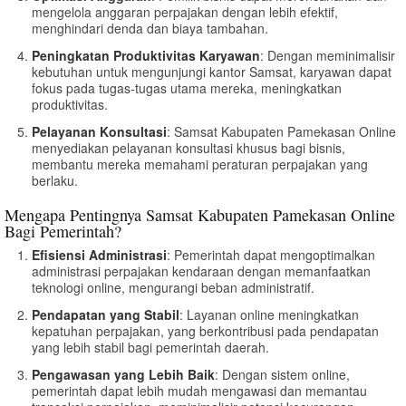
mengelola anggaran perpajakan dengan lebih efektif,
menghindari denda dan biaya tambahan.
Peningkatan Produktivitas Karyawan
: Dengan meminimalisir
kebutuhan untuk mengunjungi kantor Samsat, karyawan dapat
fokus pada tugas-tugas utama mereka, meningkatkan
produktivitas.
Pelayanan Konsultasi
: Samsat Kabupaten Pamekasan Online
menyediakan pelayanan konsultasi khusus bagi bisnis,
membantu mereka memahami peraturan perpajakan yang
berlaku.
Mengapa Pentingnya Samsat Kabupaten Pamekasan Online
Bagi Pemerintah?
Efisiensi Administrasi
: Pemerintah dapat mengoptimalkan
administrasi perpajakan kendaraan dengan memanfaatkan
teknologi online, mengurangi beban administratif.
Pendapatan yang Stabil
: Layanan online meningkatkan
kepatuhan perpajakan, yang berkontribusi pada pendapatan
yang lebih stabil bagi pemerintah daerah.
Pengawasan yang Lebih Baik
: Dengan sistem online,
pemerintah dapat lebih mudah mengawasi dan memantau