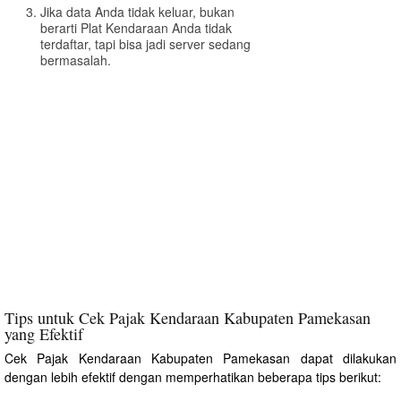
Jika data Anda tidak keluar, bukan
berarti Plat Kendaraan Anda tidak
terdaftar, tapi bisa jadi server sedang
bermasalah.
Tips untuk Cek Pajak Kendaraan Kabupaten Pamekasan
yang Efektif
Cek Pajak Kendaraan Kabupaten Pamekasan dapat dilakukan
dengan lebih efektif dengan memperhatikan beberapa tips berikut: