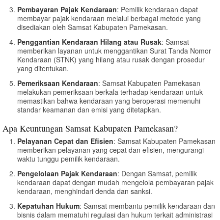
Pembayaran Pajak Kendaraan
: Pemilik kendaraan dapat
membayar pajak kendaraan melalui berbagai metode yang
disediakan oleh Samsat Kabupaten Pamekasan.
Penggantian Kendaraan Hilang atau Rusak
: Samsat
memberikan layanan untuk menggantikan Surat Tanda Nomor
Kendaraan (STNK) yang hilang atau rusak dengan prosedur
yang ditentukan.
Pemeriksaan Kendaraan
: Samsat Kabupaten Pamekasan
melakukan pemeriksaan berkala terhadap kendaraan untuk
memastikan bahwa kendaraan yang beroperasi memenuhi
standar keamanan dan emisi yang ditetapkan.
Apa Keuntungan Samsat Kabupaten Pamekasan?
Pelayanan Cepat dan Efisien
: Samsat Kabupaten Pamekasan
memberikan pelayanan yang cepat dan efisien, mengurangi
waktu tunggu pemilik kendaraan.
Pengelolaan Pajak Kendaraan
: Dengan Samsat, pemilik
kendaraan dapat dengan mudah mengelola pembayaran pajak
kendaraan, menghindari denda dan sanksi.
Kepatuhan Hukum
: Samsat membantu pemilik kendaraan dan
bisnis dalam mematuhi regulasi dan hukum terkait administrasi