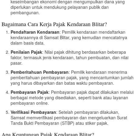
keseimbangan ekonomi dengan mengumpulkan dana yang
diperlukan untuk mendukung pelayanan publik dan
pembangunan.
Bagaimana Cara Kerja Pajak Kendaraan Blitar?
Pendaftaran Kendaraan
: Pemilik kendaraan mendaftarkan
kendaraannya di Samsat Blitar, yang kemudian mencatatnya
dalam basis data.
Penilaian Pajak
: Nilai pajak dihitung berdasarkan beberapa
faktor, termasuk jenis kendaraan, tahun pembuatan, dan nilai
pasar.
Pemberitahuan Pembayaran
: Pemilik kendaraan menerima
pemberitahuan pembayaran pajak, yang mencantumkan jumlah
yang harus dibayarkan dan batas waktu pembayaran.
Pembayaran Pajak
: Pembayaran pajak dapat dilakukan melalui
berbagai metode yang disediakan, seperti bank atau layanan
pembayaran online.
Verifikasi Pembayaran
: Setelah pembayaran dilakukan,
Samsat memverifikasi pembayaran dan mengeluarkan Surat
Tanda Bukti Pembayaran (STBP) atau stiker pajak.
Apa Keuntungan Pajak Kendaraan Blitar?