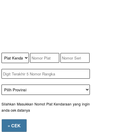
Silahkan Masukkan Nomot Plat Kendaraan yang ingin
anda cek datanya