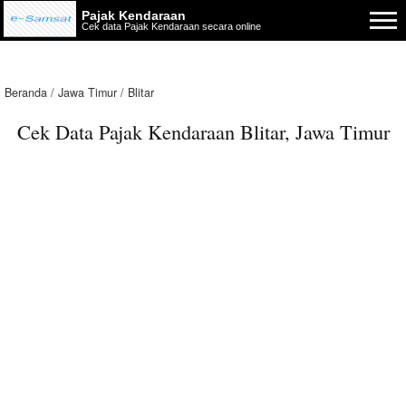
Pajak Kendaraan
Cek data Pajak Kendaraan secara online
Beranda
Jawa Timur
Blitar
Cek Data Pajak Kendaraan Blitar, Jawa Timur