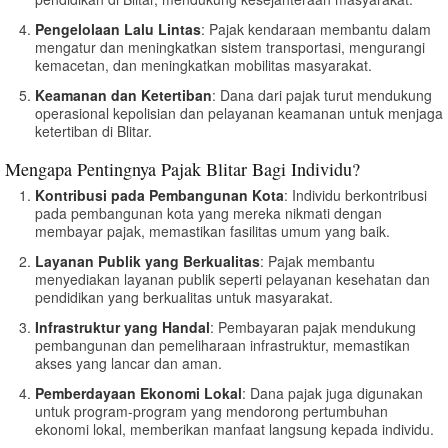
Pengelolaan Lalu Lintas
: Pajak kendaraan membantu dalam
mengatur dan meningkatkan sistem transportasi, mengurangi
kemacetan, dan meningkatkan mobilitas masyarakat.
Keamanan dan Ketertiban
: Dana dari pajak turut mendukung
operasional kepolisian dan pelayanan keamanan untuk menjaga
ketertiban di Blitar.
Mengapa Pentingnya Pajak Blitar Bagi Individu?
Kontribusi pada Pembangunan Kota
: Individu berkontribusi
pada pembangunan kota yang mereka nikmati dengan
membayar pajak, memastikan fasilitas umum yang baik.
Layanan Publik yang Berkualitas
: Pajak membantu
menyediakan layanan publik seperti pelayanan kesehatan dan
pendidikan yang berkualitas untuk masyarakat.
Infrastruktur yang Handal
: Pembayaran pajak mendukung
pembangunan dan pemeliharaan infrastruktur, memastikan
akses yang lancar dan aman.
Pemberdayaan Ekonomi Lokal
: Dana pajak juga digunakan
untuk program-program yang mendorong pertumbuhan
ekonomi lokal, memberikan manfaat langsung kepada individu.