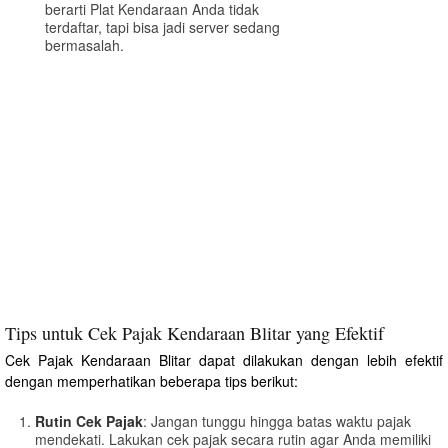
berarti Plat Kendaraan Anda tidak
terdaftar, tapi bisa jadi server sedang
bermasalah.
Tips untuk Cek Pajak Kendaraan Blitar yang Efektif
Cek Pajak Kendaraan Blitar dapat dilakukan dengan lebih efektif
dengan memperhatikan beberapa tips berikut:
Rutin Cek Pajak
: Jangan tunggu hingga batas waktu pajak
mendekati. Lakukan cek pajak secara rutin agar Anda memiliki