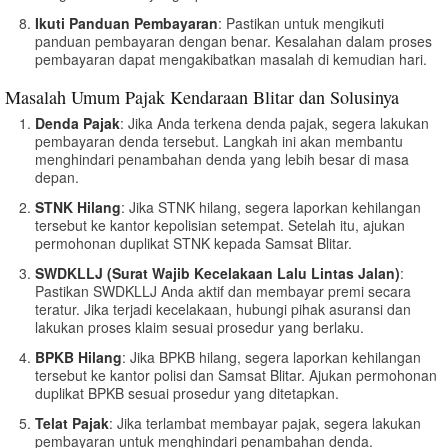
Ikuti Panduan Pembayaran
: Pastikan untuk mengikuti
panduan pembayaran dengan benar. Kesalahan dalam proses
pembayaran dapat mengakibatkan masalah di kemudian hari.
Masalah Umum Pajak Kendaraan Blitar dan Solusinya
Denda Pajak
: Jika Anda terkena denda pajak, segera lakukan
pembayaran denda tersebut. Langkah ini akan membantu
menghindari penambahan denda yang lebih besar di masa
depan.
STNK Hilang
: Jika STNK hilang, segera laporkan kehilangan
tersebut ke kantor kepolisian setempat. Setelah itu, ajukan
permohonan duplikat STNK kepada Samsat Blitar.
SWDKLLJ (Surat Wajib Kecelakaan Lalu Lintas Jalan)
:
Pastikan SWDKLLJ Anda aktif dan membayar premi secara
teratur. Jika terjadi kecelakaan, hubungi pihak asuransi dan
lakukan proses klaim sesuai prosedur yang berlaku.
BPKB Hilang
: Jika BPKB hilang, segera laporkan kehilangan
tersebut ke kantor polisi dan Samsat Blitar. Ajukan permohonan
duplikat BPKB sesuai prosedur yang ditetapkan.
Telat Pajak
: Jika terlambat membayar pajak, segera lakukan
pembayaran untuk menghindari penambahan denda.