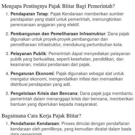
Mengapa Pentingnya Pajak Blitar Bagi Pemerintah?
Pendapatan Tetap
: Pajak Kendaraan memberikan sumber
pendapatan yang stabil untuk pemerintah, memungkinkan
perencanaan anggaran yang efektif.
Pembangunan dan Pemeliharaan Infrastruktur
: Dana pajak
digunakan untuk proyek-proyek pembangunan dan
pemeliharaan infrastruktur, mendukung pertumbuhan kota.
Pelayanan Publik
: Pemerintah dapat menyediakan pelayanan
publik yang berkualitas, seperti kesehatan, pendidikan, dan
keamanan, melalui pendanaan dari pajak.
Pengaturan Ekonomi
: Pajak digunakan sebagai alat untuk
mengatur ekonomi, mengendalikan inflasi dan memastikan
distribusi pendapatan yang adil.
Pengelolaan Krisis dan Bencana
: Dana pajak juga membantu
pemerintah dalam menanggapi krisis dan bencana, memberikan
bantuan yang diperlukan kepada masyarakat.
Bagaimana Cara Kerja Pajak Blitar?
Pendaftaran Kendaraan
: Proses dimulai dengan pendaftaran
kendaraan oleh pemiliknya, yang kemudian dicatat dalam basis
data pemerintah.