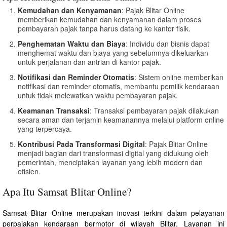
Kemudahan dan Kenyamanan
: Pajak Blitar Online
memberikan kemudahan dan kenyamanan dalam proses
pembayaran pajak tanpa harus datang ke kantor fisik.
Penghematan Waktu dan Biaya
: Individu dan bisnis dapat
menghemat waktu dan biaya yang sebelumnya dikeluarkan
untuk perjalanan dan antrian di kantor pajak.
Notifikasi dan Reminder Otomatis
: Sistem online memberikan
notifikasi dan reminder otomatis, membantu pemilik kendaraan
untuk tidak melewatkan waktu pembayaran pajak.
Keamanan Transaksi
: Transaksi pembayaran pajak dilakukan
secara aman dan terjamin keamanannya melalui platform online
yang terpercaya.
Kontribusi Pada Transformasi Digital
: Pajak Blitar Online
menjadi bagian dari transformasi digital yang didukung oleh
pemerintah, menciptakan layanan yang lebih modern dan
efisien.
Apa Itu Samsat Blitar Online?
Samsat Blitar Online merupakan inovasi terkini dalam pelayanan
perpajakan kendaraan bermotor di wilayah Blitar. Layanan ini