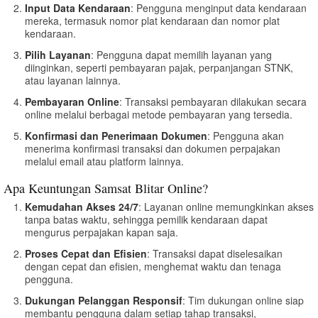
Input Data Kendaraan
: Pengguna menginput data kendaraan
mereka, termasuk nomor plat kendaraan dan nomor plat
kendaraan.
Pilih Layanan
: Pengguna dapat memilih layanan yang
diinginkan, seperti pembayaran pajak, perpanjangan STNK,
atau layanan lainnya.
Pembayaran Online
: Transaksi pembayaran dilakukan secara
online melalui berbagai metode pembayaran yang tersedia.
Konfirmasi dan Penerimaan Dokumen
: Pengguna akan
menerima konfirmasi transaksi dan dokumen perpajakan
melalui email atau platform lainnya.
Apa Keuntungan Samsat Blitar Online?
Kemudahan Akses 24/7
: Layanan online memungkinkan akses
tanpa batas waktu, sehingga pemilik kendaraan dapat
mengurus perpajakan kapan saja.
Proses Cepat dan Efisien
: Transaksi dapat diselesaikan
dengan cepat dan efisien, menghemat waktu dan tenaga
pengguna.
Dukungan Pelanggan Responsif
: Tim dukungan online siap
membantu pengguna dalam setiap tahap transaksi,