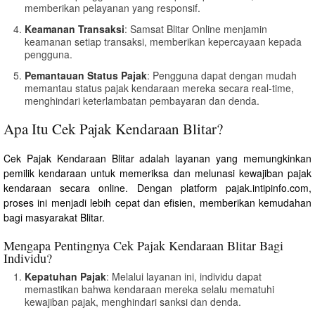
memberikan pelayanan yang responsif.
Keamanan Transaksi
: Samsat Blitar Online menjamin
keamanan setiap transaksi, memberikan kepercayaan kepada
pengguna.
Pemantauan Status Pajak
: Pengguna dapat dengan mudah
memantau status pajak kendaraan mereka secara real-time,
menghindari keterlambatan pembayaran dan denda.
Apa Itu Cek Pajak Kendaraan Blitar?
Cek Pajak Kendaraan Blitar adalah layanan yang memungkinkan
pemilik kendaraan untuk memeriksa dan melunasi kewajiban pajak
kendaraan secara online. Dengan platform pajak.intipinfo.com,
proses ini menjadi lebih cepat dan efisien, memberikan kemudahan
bagi masyarakat Blitar.
Mengapa Pentingnya Cek Pajak Kendaraan Blitar Bagi
Individu?
Kepatuhan Pajak
: Melalui layanan ini, individu dapat
memastikan bahwa kendaraan mereka selalu mematuhi
kewajiban pajak, menghindari sanksi dan denda.