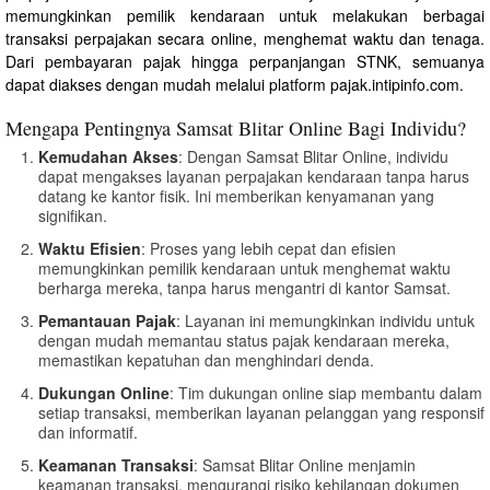
memungkinkan pemilik kendaraan untuk melakukan berbagai
transaksi perpajakan secara online, menghemat waktu dan tenaga.
Dari pembayaran pajak hingga perpanjangan STNK, semuanya
dapat diakses dengan mudah melalui platform pajak.intipinfo.com.
Mengapa Pentingnya Samsat Blitar Online Bagi Individu?
Kemudahan Akses
: Dengan Samsat Blitar Online, individu
dapat mengakses layanan perpajakan kendaraan tanpa harus
datang ke kantor fisik. Ini memberikan kenyamanan yang
signifikan.
Waktu Efisien
: Proses yang lebih cepat dan efisien
memungkinkan pemilik kendaraan untuk menghemat waktu
berharga mereka, tanpa harus mengantri di kantor Samsat.
Pemantauan Pajak
: Layanan ini memungkinkan individu untuk
dengan mudah memantau status pajak kendaraan mereka,
memastikan kepatuhan dan menghindari denda.
Dukungan Online
: Tim dukungan online siap membantu dalam
setiap transaksi, memberikan layanan pelanggan yang responsif
dan informatif.
Keamanan Transaksi
: Samsat Blitar Online menjamin
keamanan transaksi, mengurangi risiko kehilangan dokumen