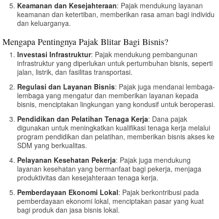
Keamanan dan Kesejahteraan
: Pajak mendukung layanan
keamanan dan ketertiban, memberikan rasa aman bagi individu
dan keluarganya.
Mengapa Pentingnya Pajak Blitar Bagi Bisnis?
Investasi Infrastruktur
: Pajak mendukung pembangunan
infrastruktur yang diperlukan untuk pertumbuhan bisnis, seperti
jalan, listrik, dan fasilitas transportasi.
Regulasi dan Layanan Bisnis
: Pajak juga mendanai lembaga-
lembaga yang mengatur dan memberikan layanan kepada
bisnis, menciptakan lingkungan yang kondusif untuk beroperasi.
Pendidikan dan Pelatihan Tenaga Kerja
: Dana pajak
digunakan untuk meningkatkan kualifikasi tenaga kerja melalui
program pendidikan dan pelatihan, memberikan bisnis akses ke
SDM yang berkualitas.
Pelayanan Kesehatan Pekerja
: Pajak juga mendukung
layanan kesehatan yang bermanfaat bagi pekerja, menjaga
produktivitas dan kesejahteraan tenaga kerja.
Pemberdayaan Ekonomi Lokal
: Pajak berkontribusi pada
pemberdayaan ekonomi lokal, menciptakan pasar yang kuat
bagi produk dan jasa bisnis lokal.