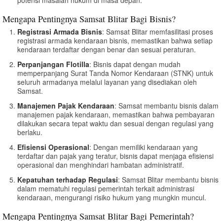
Mengapa Pentingnya Samsat Blitar Bagi Bisnis?
Registrasi Armada Bisnis
: Samsat Blitar memfasilitasi proses
registrasi armada kendaraan bisnis, memastikan bahwa setiap
kendaraan terdaftar dengan benar dan sesuai peraturan.
Perpanjangan Flotilla
: Bisnis dapat dengan mudah
memperpanjang Surat Tanda Nomor Kendaraan (STNK) untuk
seluruh armadanya melalui layanan yang disediakan oleh
Samsat.
Manajemen Pajak Kendaraan
: Samsat membantu bisnis dalam
manajemen pajak kendaraan, memastikan bahwa pembayaran
dilakukan secara tepat waktu dan sesuai dengan regulasi yang
berlaku.
Efisiensi Operasional
: Dengan memiliki kendaraan yang
terdaftar dan pajak yang teratur, bisnis dapat menjaga efisiensi
operasional dan menghindari hambatan administratif.
Kepatuhan terhadap Regulasi
: Samsat Blitar membantu bisnis
dalam mematuhi regulasi pemerintah terkait administrasi
kendaraan, mengurangi risiko hukum yang mungkin muncul.
Mengapa Pentingnya Samsat Blitar Bagi Pemerintah?