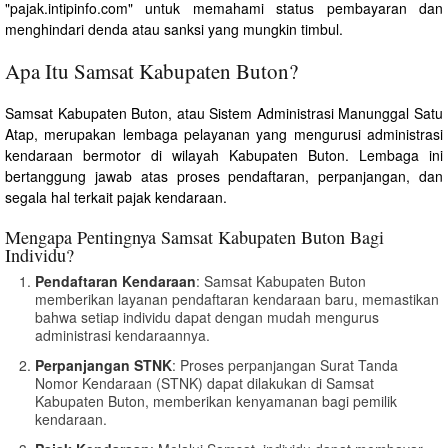
"pajak.intipinfo.com" untuk memahami status pembayaran dan
menghindari denda atau sanksi yang mungkin timbul.
Apa Itu Samsat Kabupaten Buton?
Samsat Kabupaten Buton, atau Sistem Administrasi Manunggal Satu
Atap, merupakan lembaga pelayanan yang mengurusi administrasi
kendaraan bermotor di wilayah Kabupaten Buton. Lembaga ini
bertanggung jawab atas proses pendaftaran, perpanjangan, dan
segala hal terkait pajak kendaraan.
Mengapa Pentingnya Samsat Kabupaten Buton Bagi
Individu?
Pendaftaran Kendaraan
: Samsat Kabupaten Buton
memberikan layanan pendaftaran kendaraan baru, memastikan
bahwa setiap individu dapat dengan mudah mengurus
administrasi kendaraannya.
Perpanjangan STNK
: Proses perpanjangan Surat Tanda
Nomor Kendaraan (STNK) dapat dilakukan di Samsat
Kabupaten Buton, memberikan kenyamanan bagi pemilik
kendaraan.