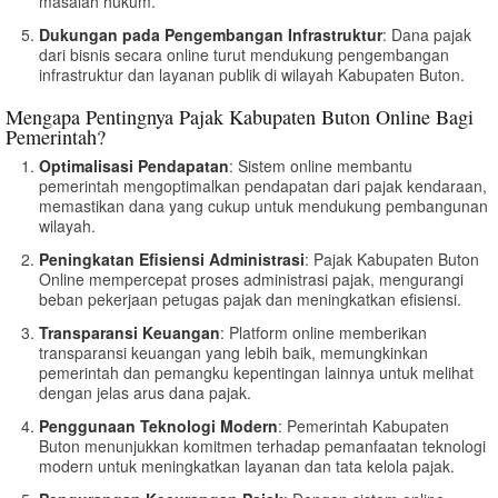
masalah hukum.
Dukungan pada Pengembangan Infrastruktur
: Dana pajak
dari bisnis secara online turut mendukung pengembangan
infrastruktur dan layanan publik di wilayah Kabupaten Buton.
Mengapa Pentingnya Pajak Kabupaten Buton Online Bagi
Pemerintah?
Optimalisasi Pendapatan
: Sistem online membantu
pemerintah mengoptimalkan pendapatan dari pajak kendaraan,
memastikan dana yang cukup untuk mendukung pembangunan
wilayah.
Peningkatan Efisiensi Administrasi
: Pajak Kabupaten Buton
Online mempercepat proses administrasi pajak, mengurangi
beban pekerjaan petugas pajak dan meningkatkan efisiensi.
Transparansi Keuangan
: Platform online memberikan
transparansi keuangan yang lebih baik, memungkinkan
pemerintah dan pemangku kepentingan lainnya untuk melihat
dengan jelas arus dana pajak.
Penggunaan Teknologi Modern
: Pemerintah Kabupaten
Buton menunjukkan komitmen terhadap pemanfaatan teknologi
modern untuk meningkatkan layanan dan tata kelola pajak.