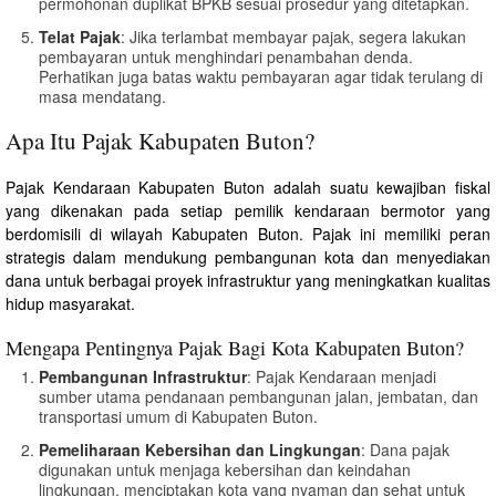
permohonan duplikat BPKB sesuai prosedur yang ditetapkan.
Telat Pajak
: Jika terlambat membayar pajak, segera lakukan
pembayaran untuk menghindari penambahan denda.
Perhatikan juga batas waktu pembayaran agar tidak terulang di
masa mendatang.
Apa Itu Pajak Kabupaten Buton?
Pajak Kendaraan Kabupaten Buton adalah suatu kewajiban fiskal
yang dikenakan pada setiap pemilik kendaraan bermotor yang
berdomisili di wilayah Kabupaten Buton. Pajak ini memiliki peran
strategis dalam mendukung pembangunan kota dan menyediakan
dana untuk berbagai proyek infrastruktur yang meningkatkan kualitas
hidup masyarakat.
Mengapa Pentingnya Pajak Bagi Kota Kabupaten Buton?
Pembangunan Infrastruktur
: Pajak Kendaraan menjadi
sumber utama pendanaan pembangunan jalan, jembatan, dan
transportasi umum di Kabupaten Buton.
Pemeliharaan Kebersihan dan Lingkungan
: Dana pajak
digunakan untuk menjaga kebersihan dan keindahan
lingkungan, menciptakan kota yang nyaman dan sehat untuk