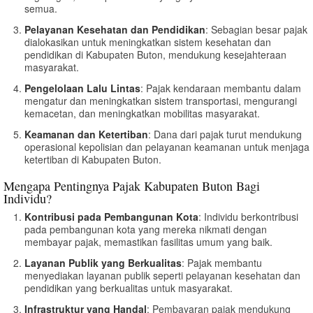
semua.
Pelayanan Kesehatan dan Pendidikan
: Sebagian besar pajak
dialokasikan untuk meningkatkan sistem kesehatan dan
pendidikan di Kabupaten Buton, mendukung kesejahteraan
masyarakat.
Pengelolaan Lalu Lintas
: Pajak kendaraan membantu dalam
mengatur dan meningkatkan sistem transportasi, mengurangi
kemacetan, dan meningkatkan mobilitas masyarakat.
Keamanan dan Ketertiban
: Dana dari pajak turut mendukung
operasional kepolisian dan pelayanan keamanan untuk menjaga
ketertiban di Kabupaten Buton.
Mengapa Pentingnya Pajak Kabupaten Buton Bagi
Individu?
Kontribusi pada Pembangunan Kota
: Individu berkontribusi
pada pembangunan kota yang mereka nikmati dengan
membayar pajak, memastikan fasilitas umum yang baik.
Layanan Publik yang Berkualitas
: Pajak membantu
menyediakan layanan publik seperti pelayanan kesehatan dan
pendidikan yang berkualitas untuk masyarakat.
Infrastruktur yang Handal
: Pembayaran pajak mendukung