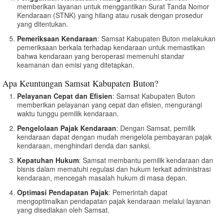
memberikan layanan untuk menggantikan Surat Tanda Nomor
Kendaraan (STNK) yang hilang atau rusak dengan prosedur
yang ditentukan.
Pemeriksaan Kendaraan
: Samsat Kabupaten Buton melakukan
pemeriksaan berkala terhadap kendaraan untuk memastikan
bahwa kendaraan yang beroperasi memenuhi standar
keamanan dan emisi yang ditetapkan.
Apa Keuntungan Samsat Kabupaten Buton?
Pelayanan Cepat dan Efisien
: Samsat Kabupaten Buton
memberikan pelayanan yang cepat dan efisien, mengurangi
waktu tunggu pemilik kendaraan.
Pengelolaan Pajak Kendaraan
: Dengan Samsat, pemilik
kendaraan dapat dengan mudah mengelola pembayaran pajak
kendaraan, menghindari denda dan sanksi.
Kepatuhan Hukum
: Samsat membantu pemilik kendaraan dan
bisnis dalam mematuhi regulasi dan hukum terkait administrasi
kendaraan, mencegah masalah hukum di masa depan.
Optimasi Pendapatan Pajak
: Pemerintah dapat
mengoptimalkan pendapatan pajak kendaraan melalui layanan
yang disediakan oleh Samsat.