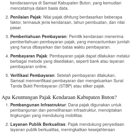
kendaraannya di Samsat Kabupaten Buton, yang kemudian
mencatatnya dalam basis data.
Penilaian Pajak
: Nilai pajak dihitung berdasarkan beberapa
faktor, termasuk jenis kendaraan, tahun pembuatan, dan nilai
pasar.
Pemberitahuan Pembayaran
: Pemilik kendaraan menerima
pemberitahuan pembayaran pajak, yang mencantumkan jumlah
yang harus dibayarkan dan batas waktu pembayaran.
Pembayaran Pajak
: Pembayaran pajak dapat dilakukan melalui
berbagai metode yang disediakan, seperti bank atau layanan
pembayaran online.
Verifikasi Pembayaran
: Setelah pembayaran dilakukan,
Samsat memverifikasi pembayaran dan mengeluarkan Surat
Tanda Bukti Pembayaran (STBP) atau stiker pajak.
Apa Keuntungan Pajak Kendaraan Kabupaten Buton?
Pembangunan Infrastruktur
: Dana pajak digunakan untuk
pembangunan dan pemeliharaan infrastruktur, menciptakan
lingkungan yang mendukung mobilitas.
Layanan Publik Berkualitas
: Pajak mendukung penyediaan
layanan publik berkualitas, meningkatkan kesejahteraan