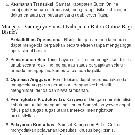
Keamanan Transaksi
: Samsat Kabupaten Buton Online
menjamin keamanan transaksi, mengurangi risiko kehilangan
dokumen atau pembayaran yang tidak terverifikasi.
Mengapa Pentingnya Samsat Kabupaten Buton Online Bagi
Bisnis?
Fleksibilitas Operasional
: Bisnis dengan armada kendaraan
dapat mengelola perpajakan secara efisien tanpa mengganggu
operasional harian.
Pemantauan Real-time
: Layanan online memungkinkan bisnis
untuk secara real-time memantau status perpajakan seluruh
armada, mengoptimalkan perencanaan logistik.
Optimasi Anggaran
: Pemilik bisnis dapat merencanakan dan
mengelola anggaran perpajakan dengan lebih efektif,
menghindari denda dan biaya tambahan.
Peningkatan Produktivitas Karyawan
: Dengan meminimalisir
kebutuhan untuk mengunjungi kantor Samsat, karyawan dapat
fokus pada tugas-tugas utama mereka, meningkatkan
produktivitas.
Pelayanan Konsultasi
: Samsat Kabupaten Buton Online
menyediakan pelayanan konsultasi khusus bagi bisnis,