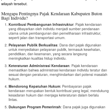
wilayah tersebut.
Mengapa Pentingnya Pajak Kendaraan Kabupaten Buton
Bagi Individu?
Kontribusi Pembangunan Infrastruktur
: Pajak kendaraan
yang dibayarkan oleh individu menjadi sumber pendanaan
utama untuk pembangunan dan pemeliharaan infrastruktur,
seperti jalan dan transportasi umum.
Pelayanan Publik Berkualitas
: Dana dari pajak digunakan
untuk menyediakan pelayanan publik, termasuk kesehatan,
pendidikan, dan keamanan, yang secara langsung
meningkatkan kualitas hidup individu.
Keteraturan Administrasi Kendaraan
: Pajak kendaraan
memastikan bahwa administrasi kendaraan individu teratur dan
sesuai dengan peraturan, menghindarkan dari potensi masalah
hukum.
Mendorong Kepatuhan Hukum
: Pembayaran pajak
kendaraan merupakan bentuk kontribusi yang legal, mendukung
kesadaran hukum dan menjaga keteraturan dalam berlalu
lintas.
Dukungan Program Pemerintah
: Dana pajak juga digunakan