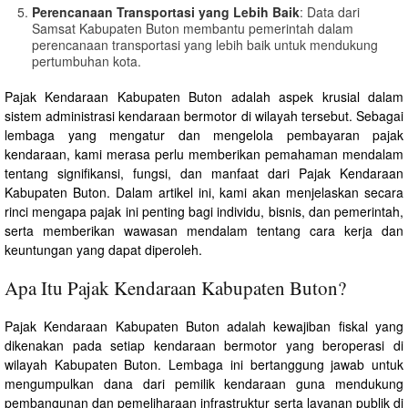
Perencanaan Transportasi yang Lebih Baik
: Data dari
Samsat Kabupaten Buton membantu pemerintah dalam
perencanaan transportasi yang lebih baik untuk mendukung
pertumbuhan kota.
Pajak Kendaraan Kabupaten Buton adalah aspek krusial dalam
sistem administrasi kendaraan bermotor di wilayah tersebut. Sebagai
lembaga yang mengatur dan mengelola pembayaran pajak
kendaraan, kami merasa perlu memberikan pemahaman mendalam
tentang signifikansi, fungsi, dan manfaat dari Pajak Kendaraan
Kabupaten Buton. Dalam artikel ini, kami akan menjelaskan secara
rinci mengapa pajak ini penting bagi individu, bisnis, dan pemerintah,
serta memberikan wawasan mendalam tentang cara kerja dan
keuntungan yang dapat diperoleh.
Apa Itu Pajak Kendaraan Kabupaten Buton?
Pajak Kendaraan Kabupaten Buton adalah kewajiban fiskal yang
dikenakan pada setiap kendaraan bermotor yang beroperasi di
wilayah Kabupaten Buton. Lembaga ini bertanggung jawab untuk
mengumpulkan dana dari pemilik kendaraan guna mendukung
pembangunan dan pemeliharaan infrastruktur serta layanan publik di