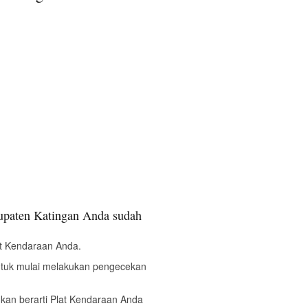
paten Katingan Anda sudah
t Kendaraan Anda.
ntuk mulai melakukan pengecekan
bukan berarti Plat Kendaraan Anda