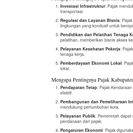
Investasi Infrastruktur
: Pajak menduk
transportasi.
Regulasi dan Layanan Bisnis
: Paja
lingkungan yang kondusif untuk berope
Pendidikan dan Pelatihan Tenaga K
pelatihan, memberikan bisnis akses k
Pelayanan Kesehatan Pekerja
: Paja
tenaga kerja.
Pemberdayaan Ekonomi Lokal
: Paj
lokal.
Mengapa Pentingnya Pajak Kabupaten
Pendapatan Tetap
: Pajak Kendaraan
efektif.
Pembangunan dan Pemeliharaan Inf
mendukung pertumbuhan kota.
Pelayanan Publik
: Pemerintah dapat 
pendanaan dari pajak.
Pengaturan Ekonomi
: Pajak digunak