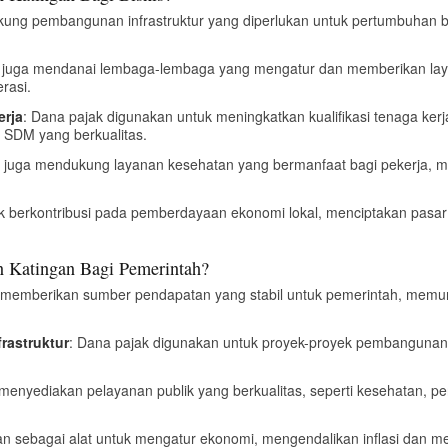
ung pembangunan infrastruktur yang diperlukan untuk pertumbuhan bisnis,
k juga mendanai lembaga-lembaga yang mengatur dan memberikan lay
rasi.
erja
: Dana pajak digunakan untuk meningkatkan kualifikasi tenaga ker
e SDM yang berkualitas.
k juga mendukung layanan kesehatan yang bermanfaat bagi pekerja, m
ak berkontribusi pada pemberdayaan ekonomi lokal, menciptakan pasar 
 Katingan Bagi Pemerintah?
 memberikan sumber pendapatan yang stabil untuk pemerintah, mem
rastruktur
: Dana pajak digunakan untuk proyek-proyek pembangunan d
menyediakan pelayanan publik yang berkualitas, seperti kesehatan, p
an sebagai alat untuk mengatur ekonomi, mengendalikan inflasi dan me