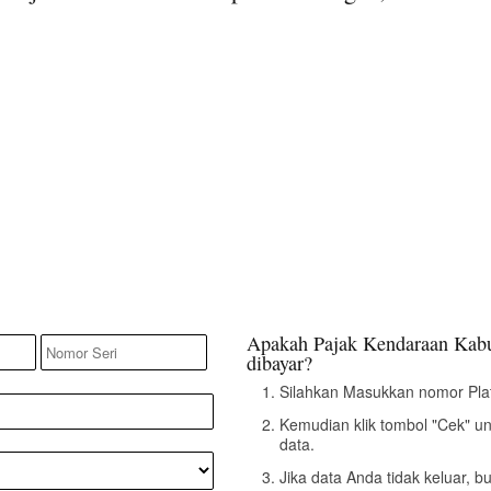
Apakah Pajak Kendaraan Kabu
dibayar?
Silahkan Masukkan nomor Pla
Kemudian klik tombol "Cek" u
data.
Jika data Anda tidak keluar, 