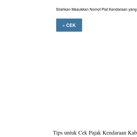
Silahkan Masukkan Nomot Plat Kendaraan yang 
Tips untuk Cek Pajak Kendaraan Kabu