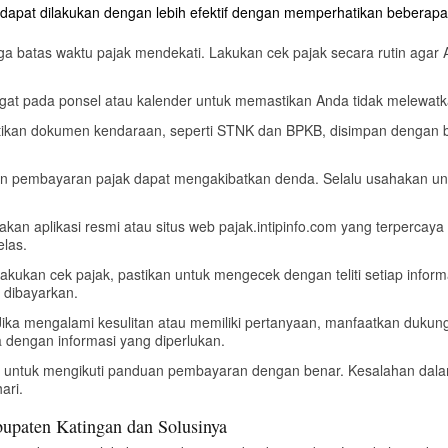
apat dilakukan dengan lebih efektif dengan memperhatikan beberapa t
ga batas waktu pajak mendekati. Lakukan cek pajak secara rutin agar
ngat pada ponsel atau kalender untuk memastikan Anda tidak melewat
tikan dokumen kendaraan, seperti STNK dan BPKB, disimpan dengan 
an pembayaran pajak dapat mengakibatkan denda. Selalu usahakan u
kan aplikasi resmi atau situs web pajak.intipinfo.com yang terpercaya
elas.
lakukan cek pajak, pastikan untuk mengecek dengan teliti setiap infor
s dibayarkan.
 Jika mengalami kesulitan atau memiliki pertanyaan, manfaatkan duku
 dengan informasi yang diperlukan.
an untuk mengikuti panduan pembayaran dengan benar. Kesalahan dal
ari.
paten Katingan dan Solusinya