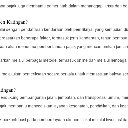
ana pajak juga membantu pemerintah dalam menanggapi krisis dan b
en Katingan?
ulai dengan pendaftaran kendaraan oleh pemiliknya, yang kemudian dic
 berdasarkan beberapa faktor, termasuk jenis kendaraan, tahun pembuata
araan akan menerima pemberitahuan pajak yang mencantumkan jumlah 
ayarkan melalui berbagai metode, termasuk online dan melalui lemba
h melakukan pemeriksaan secara berkala untuk memastikan bahwa s
tingan?
mendukung pembangunan jalan, jembatan, dan transportasi umum, meni
ajak membantu menyediakan layanan kesehatan, pendidikan, dan kea
ak berkontribusi pada pemberdayaan ekonomi lokal melalui investasi d