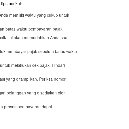
ips berikut:
 Anda memiliki waktu yang cukup untuk
kan batas waktu pembayaran pajak.
baik. Ini akan memudahkan Anda saat
ntuk membayar pajak sebelum batas waktu
 untuk melakukan cek pajak. Hindari
masi yang ditampilkan. Periksa nomor
ngan pelanggan yang disediakan oleh
am proses pembayaran dapat