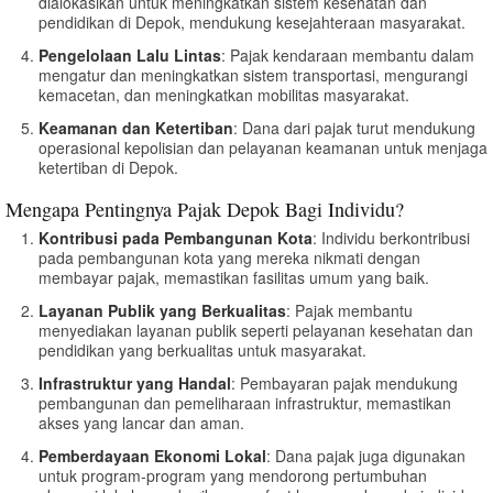
dialokasikan untuk meningkatkan sistem kesehatan dan
pendidikan di Depok, mendukung kesejahteraan masyarakat.
Pengelolaan Lalu Lintas
: Pajak kendaraan membantu dalam
mengatur dan meningkatkan sistem transportasi, mengurangi
kemacetan, dan meningkatkan mobilitas masyarakat.
Keamanan dan Ketertiban
: Dana dari pajak turut mendukung
operasional kepolisian dan pelayanan keamanan untuk menjaga
ketertiban di Depok.
Mengapa Pentingnya Pajak Depok Bagi Individu?
Kontribusi pada Pembangunan Kota
: Individu berkontribusi
pada pembangunan kota yang mereka nikmati dengan
membayar pajak, memastikan fasilitas umum yang baik.
Layanan Publik yang Berkualitas
: Pajak membantu
menyediakan layanan publik seperti pelayanan kesehatan dan
pendidikan yang berkualitas untuk masyarakat.
Infrastruktur yang Handal
: Pembayaran pajak mendukung
pembangunan dan pemeliharaan infrastruktur, memastikan
akses yang lancar dan aman.
Pemberdayaan Ekonomi Lokal
: Dana pajak juga digunakan
untuk program-program yang mendorong pertumbuhan