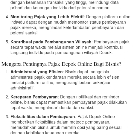
dengan keamanan transaksi yang tinggi, melindungi data
pribadi dan keuangan individu dari potensi ancaman.
Monitoring Pajak yang Lebih Efektif
: Dengan platform online,
individu dapat dengan mudah memonitor status pembayaran
pajak mereka, menghindari keterlambatan pembayaran dan
potensi sanksi.
Kontribusi pada Pembangunan Wilayah
: Pembayaran pajak
secara tepat waktu melalui sistem online menjadi kontribusi
langsung individu pada pembangunan wilayah Depok.
Mengapa Pentingnya Pajak Depok Online Bagi Bisnis?
Administrasi yang Efisien
: Bisnis dapat mengelola
administrasi pajak kendaraan mereka secara lebih efisien
melalui platform online, mengurangi beban pekerjaan
administratif.
Ketepatan Pembayaran
: Dengan notifikasi dan reminder
online, bisnis dapat memastikan pembayaran pajak dilakukan
tepat waktu, menghindari denda dan sanksi.
Fleksibilitas dalam Pembayaran
: Pajak Depok Online
memberikan fleksibilitas dalam metode pembayaran,
memudahkan bisnis untuk memilih opsi yang paling sesuai
dengan kebijakan keuangan mereka.