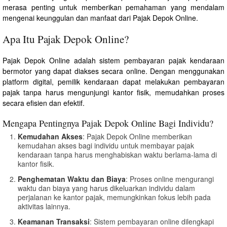
merasa penting untuk memberikan pemahaman yang mendalam
mengenai keunggulan dan manfaat dari Pajak Depok Online.
Apa Itu Pajak Depok Online?
Pajak Depok Online adalah sistem pembayaran pajak kendaraan
bermotor yang dapat diakses secara online. Dengan menggunakan
platform digital, pemilik kendaraan dapat melakukan pembayaran
pajak tanpa harus mengunjungi kantor fisik, memudahkan proses
secara efisien dan efektif.
Mengapa Pentingnya Pajak Depok Online Bagi Individu?
Kemudahan Akses
: Pajak Depok Online memberikan
kemudahan akses bagi individu untuk membayar pajak
kendaraan tanpa harus menghabiskan waktu berlama-lama di
kantor fisik.
Penghematan Waktu dan Biaya
: Proses online mengurangi
waktu dan biaya yang harus dikeluarkan individu dalam
perjalanan ke kantor pajak, memungkinkan fokus lebih pada
aktivitas lainnya.
Keamanan Transaksi
: Sistem pembayaran online dilengkapi