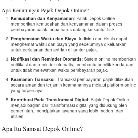
Apa Keuntungan Pajak Depok Online?
Kemudahan dan Kenyamanan
: Pajak Depok Online
memberikan kemudahan dan kenyamanan dalam proses
pembayaran pajak tanpa harus datang ke kantor fisik.
Penghematan Waktu dan Biaya
: Individu dan bisnis dapat
menghemat waktu dan biaya yang sebelumnya dikeluarkan
untuk perjalanan dan antrian di kantor pajak.
Notifikasi dan Reminder Otomatis
: Sistem online memberikan
notifikasi dan reminder otomatis, membantu pemilik kendaraan
untuk tidak melewatkan waktu pembayaran pajak.
Keamanan Transaksi
: Transaksi pembayaran pajak dilakukan
secara aman dan terjamin keamanannya melalui platform online
yang terpercaya.
Kontribusi Pada Transformasi Digital
: Pajak Depok Online
menjadi bagian dari transformasi digital yang didukung oleh
pemerintah, menciptakan layanan yang lebih modern dan
efisien.
Apa Itu Samsat Depok Online?