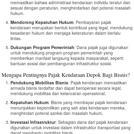
memastikan bahwa administrasi kendaraan individu teratur dan
sesuai dengan peraturan, menghindarkan dari potensi masalah
hukum.
Mendorong Kepatuhan Hukum
: Pembayaran pajak
kendaraan merupakan bentuk kontribusi yang legal, mendukung
kesadaran hukum dan menjaga keteraturan dalam berlalu
lintas.
Dukungan Program Pemerintah
: Dana pajak juga digunakan
untuk mendukung program-program pemerintah yang
memberikan manfaat langsung kepada masyarakat, seperti
bantuan sosial dan pembangunan infrastruktur sosial.
Mengapa Pentingnya Pajak Kendaraan Depok Bagi Bisnis?
Pendukung Mobilitas Bisnis
: Pajak kendaraan memastikan
armada bisnis terdaftar dan dapat beroperasi secara legal,
mendukung mobilitas dan kelancaran operasional.
Kepatuhan Hukum
: Bisnis yang membayar pajak kendaraan
menunjukkan kepemilikan yang sah atas kendaraan mereka,
menghindari potensi sanksi dan masalah hukum.
Investasi Infrastruktur
: Sebagian dana dari pajak kendaraan
digunakan untuk investasi dalam infrastruktur transportasi yang
dapat membantu mobilitas bisnis.