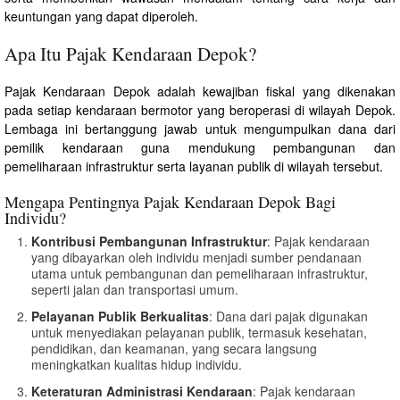
keuntungan yang dapat diperoleh.
Apa Itu Pajak Kendaraan Depok?
Pajak Kendaraan Depok adalah kewajiban fiskal yang dikenakan
pada setiap kendaraan bermotor yang beroperasi di wilayah Depok.
Lembaga ini bertanggung jawab untuk mengumpulkan dana dari
pemilik kendaraan guna mendukung pembangunan dan
pemeliharaan infrastruktur serta layanan publik di wilayah tersebut.
Mengapa Pentingnya Pajak Kendaraan Depok Bagi
Individu?
Kontribusi Pembangunan Infrastruktur
: Pajak kendaraan
yang dibayarkan oleh individu menjadi sumber pendanaan
utama untuk pembangunan dan pemeliharaan infrastruktur,
seperti jalan dan transportasi umum.
Pelayanan Publik Berkualitas
: Dana dari pajak digunakan
untuk menyediakan pelayanan publik, termasuk kesehatan,
pendidikan, dan keamanan, yang secara langsung
meningkatkan kualitas hidup individu.
Keteraturan Administrasi Kendaraan
: Pajak kendaraan