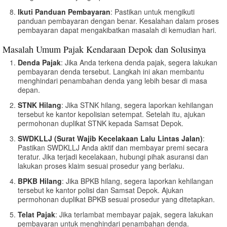
Ikuti Panduan Pembayaran
: Pastikan untuk mengikuti
panduan pembayaran dengan benar. Kesalahan dalam proses
pembayaran dapat mengakibatkan masalah di kemudian hari.
Masalah Umum Pajak Kendaraan Depok dan Solusinya
Denda Pajak
: Jika Anda terkena denda pajak, segera lakukan
pembayaran denda tersebut. Langkah ini akan membantu
menghindari penambahan denda yang lebih besar di masa
depan.
STNK Hilang
: Jika STNK hilang, segera laporkan kehilangan
tersebut ke kantor kepolisian setempat. Setelah itu, ajukan
permohonan duplikat STNK kepada Samsat Depok.
SWDKLLJ (Surat Wajib Kecelakaan Lalu Lintas Jalan)
:
Pastikan SWDKLLJ Anda aktif dan membayar premi secara
teratur. Jika terjadi kecelakaan, hubungi pihak asuransi dan
lakukan proses klaim sesuai prosedur yang berlaku.
BPKB Hilang
: Jika BPKB hilang, segera laporkan kehilangan
tersebut ke kantor polisi dan Samsat Depok. Ajukan
permohonan duplikat BPKB sesuai prosedur yang ditetapkan.
Telat Pajak
: Jika terlambat membayar pajak, segera lakukan
pembayaran untuk menghindari penambahan denda.