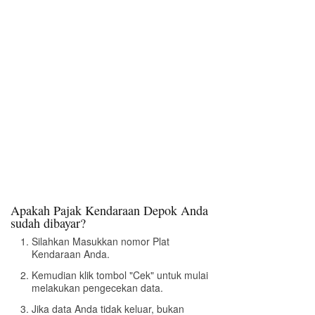
Apakah Pajak Kendaraan Depok Anda
sudah dibayar?
Silahkan Masukkan nomor Plat
Kendaraan Anda.
Kemudian klik tombol "Cek" untuk mulai
melakukan pengecekan data.
Jika data Anda tidak keluar, bukan