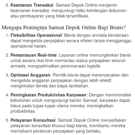
Keamanan Transaksi
: Samsat Depok Online menjamin
keamanan transaksi, mengurangi risiko kehilangan dokumen
atau pembayaran yang tidak terverifikasi.
Mengapa Pentingnya Samsat Depok Online Bagi Bisnis?
Fleksibilitas Operasional
: Bisnis dengan armada kendaraan
dapat mengelola perpajakan secara efisien tanpa mengganggu
operasional harian.
Pemantauan Real-time
: Layanan online memungkinkan bisnis
untuk secara real-time memantau status perpajakan seluruh
armada, mengoptimalkan perencanaan logistik.
Optimasi Anggaran
: Pemilik bisnis dapat merencanakan dan
mengelola anggaran perpajakan dengan lebih efektif,
menghindari denda dan biaya tambahan.
Peningkatan Produktivitas Karyawan
: Dengan meminimalisir
kebutuhan untuk mengunjungi kantor Samsat, karyawan dapat
fokus pada tugas-tugas utama mereka, meningkatkan
produktivitas.
Pelayanan Konsultasi
: Samsat Depok Online menyediakan
pelayanan konsultasi khusus bagi bisnis, membantu mereka
memahami peraturan perpajakan yang berlaku.