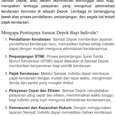
Samsat Depok, atau Sistem Administrasi Manunggal Satu Atap,
merupakan lembaga pelayanan yang mengurusi administrasi
kendaraan bermotor di wilayah Depok. Lembaga ini bertanggung
jawab atas proses pendaftaran, perpanjangan, dan segala hal terkait
pajak kendaraan.
Mengapa Pentingnya Samsat Depok Bagi Individu?
Pendaftaran Kendaraan
: Samsat Depok memberikan layanan
pendaftaran kendaraan baru, memastikan bahwa setiap individu
dapat dengan mudah mengurus administrasi kendaraannya.
Perpanjangan STNK
: Proses perpanjangan Surat Tanda
Nomor Kendaraan (STNK) dapat dilakukan di Samsat Depok,
memberikan kenyamanan bagi pemilik kendaraan.
Pajak Kendaraan
: Melalui Samsat, individu dapat membayar
pajak kendaraan dengan mudah dan tepat waktu, menghindari
denda dan sanksi yang mungkin timbul.
Pelayanan Cepat dan Efisien
: Samsat Depok menyediakan
pelayanan yang cepat dan efisien, meminimalkan waktu tunggu
bagi individu yang ingin mengurus administrasi kendaraannya.
Keteraturan dan Kepatuhan Hukum
: Dengan menggunakan
layanan Samsat, individu dapat memastikan bahwa kendaraan