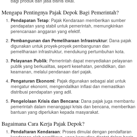
bagi produk dan jasa bisnis lokal.
Mengapa Pentingnya Pajak Depok Bagi Pemerintah?
Pendapatan Tetap
: Pajak Kendaraan memberikan sumber
pendapatan yang stabil untuk pemerintah, memungkinkan
perencanaan anggaran yang efektif.
Pembangunan dan Pemeliharaan Infrastruktur
: Dana pajak
digunakan untuk proyek-proyek pembangunan dan
pemeliharaan infrastruktur, mendukung pertumbuhan kota.
Pelayanan Publik
: Pemerintah dapat menyediakan pelayanan
publik yang berkualitas, seperti kesehatan, pendidikan, dan
keamanan, melalui pendanaan dari pajak.
Pengaturan Ekonomi
: Pajak digunakan sebagai alat untuk
mengatur ekonomi, mengendalikan inflasi dan memastikan
distribusi pendapatan yang adil.
Pengelolaan Krisis dan Bencana
: Dana pajak juga membantu
pemerintah dalam menanggapi krisis dan bencana, memberikan
bantuan yang diperlukan kepada masyarakat.
Bagaimana Cara Kerja Pajak Depok?
Pendaftaran Kendaraan
: Proses dimulai dengan pendaftaran
kendaraan oleh pemiliknya, yang kemudian dicatat dalam basis