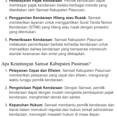
Pembayaran Pajak Kendaraan
: Pemilik kendaraan dapat
membayar pajak kendaraan melalui berbagai metode yang
disediakan oleh Samsat Kabupaten Pasuruan.
Penggantian Kendaraan Hilang atau Rusak
: Samsat
memberikan layanan untuk menggantikan Surat Tanda Nomor
Kendaraan (STNK) yang hilang atau rusak dengan prosedur
yang ditentukan.
Pemeriksaan Kendaraan
: Samsat Kabupaten Pasuruan
melakukan pemeriksaan berkala terhadap kendaraan untuk
memastikan bahwa kendaraan yang beroperasi memenuhi
standar keamanan dan emisi yang ditetapkan.
Apa Keuntungan Samsat Kabupaten Pasuruan?
Pelayanan Cepat dan Efisien
: Samsat Kabupaten Pasuruan
memberikan pelayanan yang cepat dan efisien, mengurangi
waktu tunggu pemilik kendaraan.
Pengelolaan Pajak Kendaraan
: Dengan Samsat, pemilik
kendaraan dapat dengan mudah mengelola pembayaran pajak
kendaraan, menghindari denda dan sanksi.
Kepatuhan Hukum
: Samsat membantu pemilik kendaraan dan
bisnis dalam mematuhi regulasi dan hukum terkait administrasi
kendaraan, mencegah masalah hukum di masa depan.