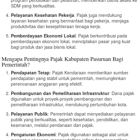
SDM yang berkualitas.
Pelayanan Kesehatan Pekerja
: Pajak juga mendukung
layanan kesehatan yang bermanfaat bagi pekerja, menjaga
produktivitas dan kesejahteraan tenaga kerja.
Pemberdayaan Ekonomi Lokal
: Pajak berkontribusi pada
pemberdayaan ekonomi lokal, menciptakan pasar yang kuat
bagi produk dan jasa bisnis lokal.
Mengapa Pentingnya Pajak Kabupaten Pasuruan Bagi
Pemerintah?
Pendapatan Tetap
: Pajak Kendaraan memberikan sumber
pendapatan yang stabil untuk pemerintah, memungkinkan
perencanaan anggaran yang efektif.
Pembangunan dan Pemeliharaan Infrastruktur
: Dana pajak
digunakan untuk proyek-proyek pembangunan dan
pemeliharaan infrastruktur, mendukung pertumbuhan kota.
Pelayanan Publik
: Pemerintah dapat menyediakan pelayanan
publik yang berkualitas, seperti kesehatan, pendidikan, dan
keamanan, melalui pendanaan dari pajak.
Pengaturan Ekonomi
: Pajak digunakan sebagai alat untuk
mengatur ekonomi, mengendalikan inflasi dan memastikan