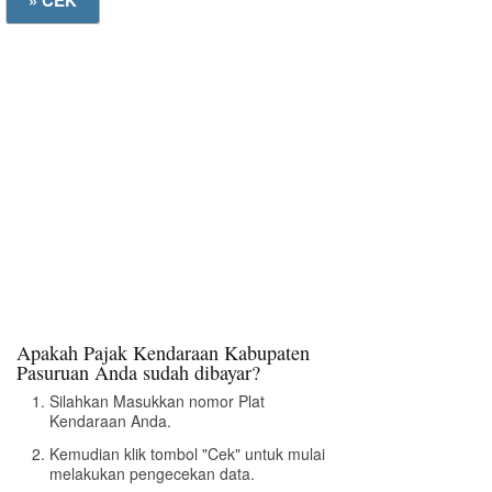
Apakah Pajak Kendaraan Kabupaten
Pasuruan Anda sudah dibayar?
Silahkan Masukkan nomor Plat
Kendaraan Anda.
Kemudian klik tombol "Cek" untuk mulai
melakukan pengecekan data.