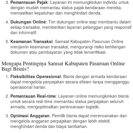
Pemantauan Pajak
: Layanan ini memungkinkan individu untuk
dengan mudah memantau status pajak kendaraan mereka,
memastikan kepatuhan dan menghindari denda.
Dukungan Online
: Tim dukungan online siap membantu dalam
setiap transaksi, memberikan layanan pelanggan yang responsif
dan informatif.
Keamanan Transaksi
: Samsat Kabupaten Pasuruan Online
menjamin keamanan transaksi, mengurangi risiko kehilangan
dokumen atau pembayaran yang tidak terverifikasi.
Mengapa Pentingnya Samsat Kabupaten Pasuruan Online
Bagi Bisnis?
Fleksibilitas Operasional
: Bisnis dengan armada kendaraan
dapat mengelola perpajakan secara efisien tanpa mengganggu
operasional harian.
Pemantauan Real-time
: Layanan online memungkinkan bisnis
untuk secara real-time memantau status perpajakan seluruh
armada, mengoptimalkan perencanaan logistik.
Optimasi Anggaran
: Pemilik bisnis dapat merencanakan dan
mengelola anggaran perpajakan dengan lebih efektif,
menghindari denda dan biaya tambahan.