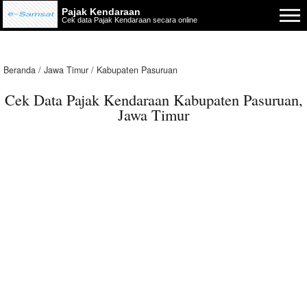
Pajak Kendaraan
Cek data Pajak Kendaraan secara online
Beranda
Jawa Timur
Kabupaten Pasuruan
Cek Data Pajak Kendaraan Kabupaten Pasuruan,
Jawa Timur