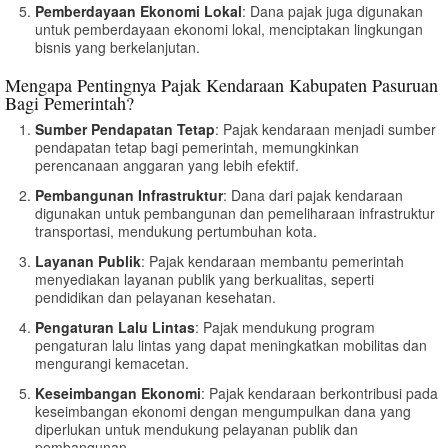
Pemberdayaan Ekonomi Lokal
: Dana pajak juga digunakan
untuk pemberdayaan ekonomi lokal, menciptakan lingkungan
bisnis yang berkelanjutan.
Mengapa Pentingnya Pajak Kendaraan Kabupaten Pasuruan
Bagi Pemerintah?
Sumber Pendapatan Tetap
: Pajak kendaraan menjadi sumber
pendapatan tetap bagi pemerintah, memungkinkan
perencanaan anggaran yang lebih efektif.
Pembangunan Infrastruktur
: Dana dari pajak kendaraan
digunakan untuk pembangunan dan pemeliharaan infrastruktur
transportasi, mendukung pertumbuhan kota.
Layanan Publik
: Pajak kendaraan membantu pemerintah
menyediakan layanan publik yang berkualitas, seperti
pendidikan dan pelayanan kesehatan.
Pengaturan Lalu Lintas
: Pajak mendukung program
pengaturan lalu lintas yang dapat meningkatkan mobilitas dan
mengurangi kemacetan.
Keseimbangan Ekonomi
: Pajak kendaraan berkontribusi pada
keseimbangan ekonomi dengan mengumpulkan dana yang
diperlukan untuk mendukung pelayanan publik dan
pembangunan.