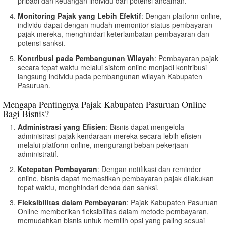
pribadi dan keuangan individu dari potensi ancaman.
Monitoring Pajak yang Lebih Efektif
: Dengan platform online,
individu dapat dengan mudah memonitor status pembayaran
pajak mereka, menghindari keterlambatan pembayaran dan
potensi sanksi.
Kontribusi pada Pembangunan Wilayah
: Pembayaran pajak
secara tepat waktu melalui sistem online menjadi kontribusi
langsung individu pada pembangunan wilayah Kabupaten
Pasuruan.
Mengapa Pentingnya Pajak Kabupaten Pasuruan Online
Bagi Bisnis?
Administrasi yang Efisien
: Bisnis dapat mengelola
administrasi pajak kendaraan mereka secara lebih efisien
melalui platform online, mengurangi beban pekerjaan
administratif.
Ketepatan Pembayaran
: Dengan notifikasi dan reminder
online, bisnis dapat memastikan pembayaran pajak dilakukan
tepat waktu, menghindari denda dan sanksi.
Fleksibilitas dalam Pembayaran
: Pajak Kabupaten Pasuruan
Online memberikan fleksibilitas dalam metode pembayaran,
memudahkan bisnis untuk memilih opsi yang paling sesuai