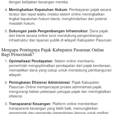
dengan kebijakan keuangan mereka.
Meningkatkan Kepatuhan Hukum
: Pembayaran pajak secara
teratur dan tepat waktu melalui sistem online meningkatkan
tingkat kepatuhan hukum bisnis, menghindarkan dari potensi
masalah hukum.
Dukungan pada Pengembangan Infrastruktur
: Dana pajak
dari bisnis secara online turut mendukung pengembangan
infrastruktur dan layanan publik di wilayah Kabupaten Pasuruan.
Mengapa Pentingnya Pajak Kabupaten Pasuruan Online
Bagi Pemerintah?
Optimalisasi Pendapatan
: Sistem online membantu
pemerintah mengoptimalkan pendapatan dari pajak kendaraan,
memastikan dana yang cukup untuk mendukung pembangunan
wilayah.
Peningkatan Efisiensi Administrasi
: Pajak Kabupaten
Pasuruan Online mempercepat proses administrasi pajak,
mengurangi beban pekerjaan petugas pajak dan meningkatkan
efisiensi.
Transparansi Keuangan
: Platform online memberikan
transparansi keuangan yang lebih baik, memungkinkan
pemerintah dan pemangku kepentingan lainnya untuk melihat