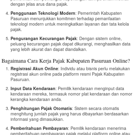
dengan jelas arus dana pajak.
Penggunaan Teknologi Modern
: Pemerintah Kabupaten
Pasuruan menunjukkan komitmen terhadap pemanfaatan
teknologi modern untuk meningkatkan layanan dan tata kelola
pajak.
Pengurangan Kecurangan Pajak
: Dengan sistem online,
peluang kecurangan pajak dapat dikurangi, menghasilkan data
yang lebih akurat dan dapat diandalkan.
Bagaimana Cara Kerja Pajak Kabupaten Pasuruan Online?
Registrasi Akun Online
: Individu atau bisnis perlu melakukan
registrasi akun online pada platform resmi Pajak Kabupaten
Pasuruan.
Input Data Kendaraan
: Pemilik kendaraan menginput data
kendaraan mereka, termasuk nomor plat kendaraan dan nomor
kerangka kendaraan anda.
Penghitungan Pajak Otomatis
: Sistem secara otomatis
menghitung jumlah pajak yang harus dibayarkan berdasarkan
informasi yang dimasukkan.
Pemberitahuan Pembayaran
: Pemilik kendaraan menerima
pemberitahuan pembayaran pajak melalui platform online atau