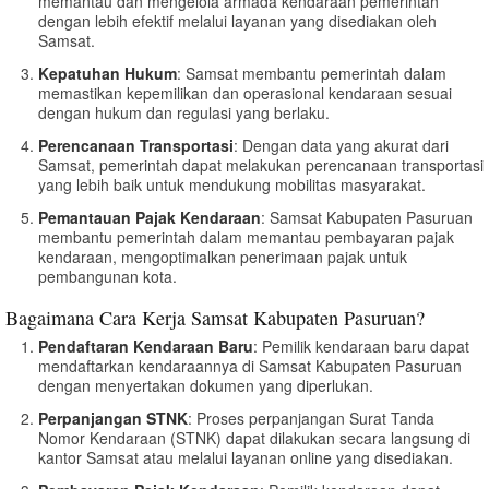
memantau dan mengelola armada kendaraan pemerintah
dengan lebih efektif melalui layanan yang disediakan oleh
Samsat.
Kepatuhan Hukum
: Samsat membantu pemerintah dalam
memastikan kepemilikan dan operasional kendaraan sesuai
dengan hukum dan regulasi yang berlaku.
Perencanaan Transportasi
: Dengan data yang akurat dari
Samsat, pemerintah dapat melakukan perencanaan transportasi
yang lebih baik untuk mendukung mobilitas masyarakat.
Pemantauan Pajak Kendaraan
: Samsat Kabupaten Pasuruan
membantu pemerintah dalam memantau pembayaran pajak
kendaraan, mengoptimalkan penerimaan pajak untuk
pembangunan kota.
Bagaimana Cara Kerja Samsat Kabupaten Pasuruan?
Pendaftaran Kendaraan Baru
: Pemilik kendaraan baru dapat
mendaftarkan kendaraannya di Samsat Kabupaten Pasuruan
dengan menyertakan dokumen yang diperlukan.
Perpanjangan STNK
: Proses perpanjangan Surat Tanda
Nomor Kendaraan (STNK) dapat dilakukan secara langsung di
kantor Samsat atau melalui layanan online yang disediakan.