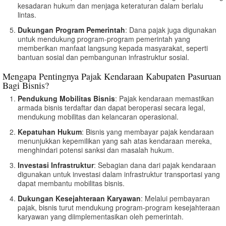
kesadaran hukum dan menjaga keteraturan dalam berlalu
lintas.
Dukungan Program Pemerintah
: Dana pajak juga digunakan
untuk mendukung program-program pemerintah yang
memberikan manfaat langsung kepada masyarakat, seperti
bantuan sosial dan pembangunan infrastruktur sosial.
Mengapa Pentingnya Pajak Kendaraan Kabupaten Pasuruan
Bagi Bisnis?
Pendukung Mobilitas Bisnis
: Pajak kendaraan memastikan
armada bisnis terdaftar dan dapat beroperasi secara legal,
mendukung mobilitas dan kelancaran operasional.
Kepatuhan Hukum
: Bisnis yang membayar pajak kendaraan
menunjukkan kepemilikan yang sah atas kendaraan mereka,
menghindari potensi sanksi dan masalah hukum.
Investasi Infrastruktur
: Sebagian dana dari pajak kendaraan
digunakan untuk investasi dalam infrastruktur transportasi yang
dapat membantu mobilitas bisnis.
Dukungan Kesejahteraan Karyawan
: Melalui pembayaran
pajak, bisnis turut mendukung program-program kesejahteraan
karyawan yang diimplementasikan oleh pemerintah.