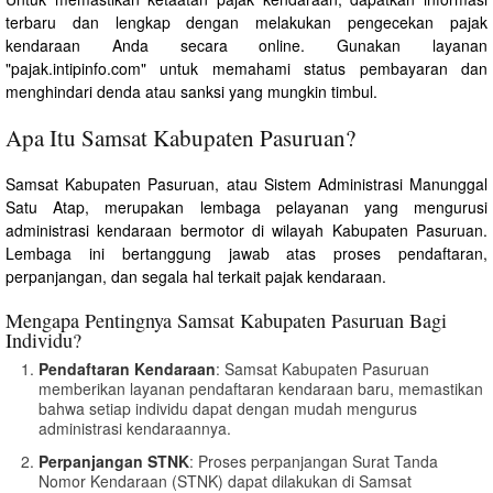
terbaru dan lengkap dengan melakukan pengecekan pajak
kendaraan Anda secara online. Gunakan layanan
"pajak.intipinfo.com" untuk memahami status pembayaran dan
menghindari denda atau sanksi yang mungkin timbul.
Apa Itu Samsat Kabupaten Pasuruan?
Samsat Kabupaten Pasuruan, atau Sistem Administrasi Manunggal
Satu Atap, merupakan lembaga pelayanan yang mengurusi
administrasi kendaraan bermotor di wilayah Kabupaten Pasuruan.
Lembaga ini bertanggung jawab atas proses pendaftaran,
perpanjangan, dan segala hal terkait pajak kendaraan.
Mengapa Pentingnya Samsat Kabupaten Pasuruan Bagi
Individu?
Pendaftaran Kendaraan
: Samsat Kabupaten Pasuruan
memberikan layanan pendaftaran kendaraan baru, memastikan
bahwa setiap individu dapat dengan mudah mengurus
administrasi kendaraannya.
Perpanjangan STNK
: Proses perpanjangan Surat Tanda
Nomor Kendaraan (STNK) dapat dilakukan di Samsat