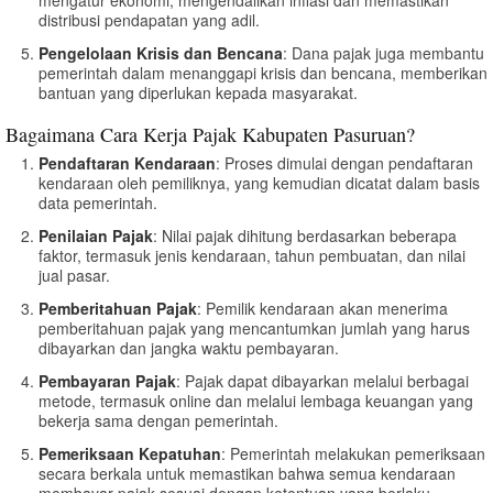
distribusi pendapatan yang adil.
Pengelolaan Krisis dan Bencana
: Dana pajak juga membantu
pemerintah dalam menanggapi krisis dan bencana, memberikan
bantuan yang diperlukan kepada masyarakat.
Bagaimana Cara Kerja Pajak Kabupaten Pasuruan?
Pendaftaran Kendaraan
: Proses dimulai dengan pendaftaran
kendaraan oleh pemiliknya, yang kemudian dicatat dalam basis
data pemerintah.
Penilaian Pajak
: Nilai pajak dihitung berdasarkan beberapa
faktor, termasuk jenis kendaraan, tahun pembuatan, dan nilai
jual pasar.
Pemberitahuan Pajak
: Pemilik kendaraan akan menerima
pemberitahuan pajak yang mencantumkan jumlah yang harus
dibayarkan dan jangka waktu pembayaran.
Pembayaran Pajak
: Pajak dapat dibayarkan melalui berbagai
metode, termasuk online dan melalui lembaga keuangan yang
bekerja sama dengan pemerintah.
Pemeriksaan Kepatuhan
: Pemerintah melakukan pemeriksaan
secara berkala untuk memastikan bahwa semua kendaraan
membayar pajak sesuai dengan ketentuan yang berlaku.