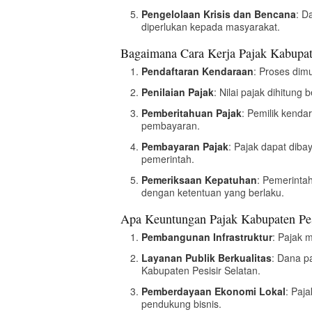
Pengelolaan Krisis dan Bencana
: D
diperlukan kepada masyarakat.
Bagaimana Cara Kerja Pajak Kabupate
Pendaftaran Kendaraan
: Proses dim
Penilaian Pajak
: Nilai pajak dihitung
Pemberitahuan Pajak
: Pemilik kend
pembayaran.
Pembayaran Pajak
: Pajak dapat dib
pemerintah.
Pemeriksaan Kepatuhan
: Pemerinta
dengan ketentuan yang berlaku.
Apa Keuntungan Pajak Kabupaten Pes
Pembangunan Infrastruktur
: Pajak 
Layanan Publik Berkualitas
: Dana p
Kabupaten Pesisir Selatan.
Pemberdayaan Ekonomi Lokal
: Paj
pendukung bisnis.