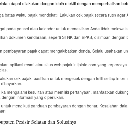
atan dapat dilakukan dengan lebih efektif dengan memperhatikan bebe
ga batas waktu pajak mendekati. Lakukan cek pajak secara rutin agar
ngat pada ponsel atau kalender untuk memastikan Anda tidak melewat
tikan dokumen kendaraan, seperti STNK dan BPKB, disimpan dengan 
an pembayaran pajak dapat mengakibatkan denda. Selalu usahakan u
kan aplikasi resmi atau situs web pajak.intipinfo.com yang terpercaya
elas.
lakukan cek pajak, pastikan untuk mengecek dengan teliti setiap infor
s dibayarkan.
 Jika mengalami kesulitan atau memiliki pertanyaan, manfaatkan duku
 dengan informasi yang diperlukan.
an untuk mengikuti panduan pembayaran dengan benar. Kesalahan dal
ari.
aten Pesisir Selatan dan Solusinya