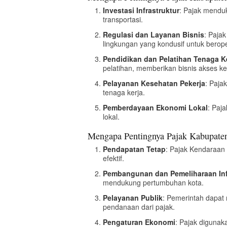
Investasi Infrastruktur
: Pajak menduk
transportasi.
Regulasi dan Layanan Bisnis
: Paja
lingkungan yang kondusif untuk berope
Pendidikan dan Pelatihan Tenaga K
pelatihan, memberikan bisnis akses k
Pelayanan Kesehatan Pekerja
: Paja
tenaga kerja.
Pemberdayaan Ekonomi Lokal
: Paj
lokal.
Mengapa Pentingnya Pajak Kabupaten 
Pendapatan Tetap
: Pajak Kendaraan
efektif.
Pembangunan dan Pemeliharaan Inf
mendukung pertumbuhan kota.
Pelayanan Publik
: Pemerintah dapat 
pendanaan dari pajak.
Pengaturan Ekonomi
: Pajak digunak