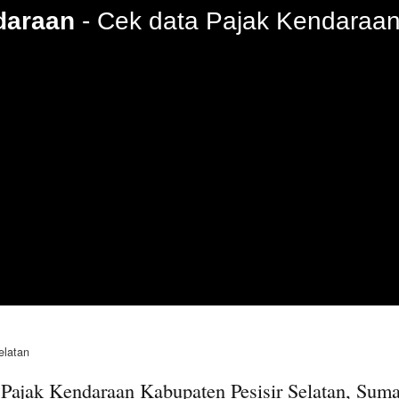
daraan
Cek data Pajak Kendaraan
elatan
Pajak Kendaraan Kabupaten Pesisir Selatan, Suma