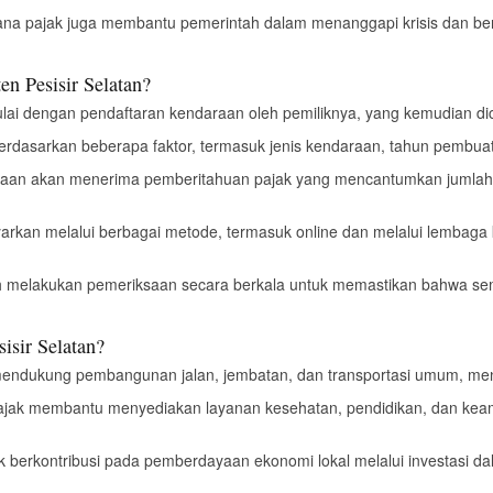
ana pajak juga membantu pemerintah dalam menanggapi krisis dan b
n Pesisir Selatan?
ulai dengan pendaftaran kendaraan oleh pemiliknya, yang kemudian dic
 berdasarkan beberapa faktor, termasuk jenis kendaraan, tahun pembuata
araan akan menerima pemberitahuan pajak yang mencantumkan jumlah 
ayarkan melalui berbagai metode, termasuk online dan melalui lemba
h melakukan pemeriksaan secara berkala untuk memastikan bahwa s
isir Selatan?
mendukung pembangunan jalan, jembatan, dan transportasi umum, meni
ajak membantu menyediakan layanan kesehatan, pendidikan, dan kea
ak berkontribusi pada pemberdayaan ekonomi lokal melalui investasi d