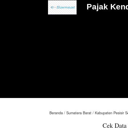
Pajak Ken
Beranda
Sumatera Barat
Kabupaten Pesisir S
Cek Data 