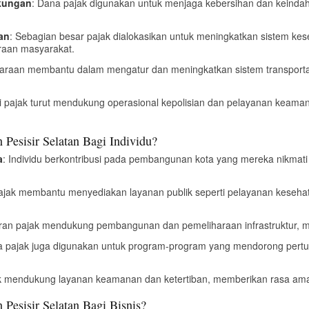
gkungan
: Dana pajak digunakan untuk menjaga kebersihan dan keinda
an
: Sebagian besar pajak dialokasikan untuk meningkatkan sistem ke
raan masyarakat.
daraan membantu dalam mengatur dan meningkatkan sistem transport
i pajak turut mendukung operasional kepolisian dan pelayanan keama
Pesisir Selatan Bagi Individu?
a
: Individu berkontribusi pada pembangunan kota yang mereka nikma
Pajak membantu menyediakan layanan publik seperti pelayanan kesehat
an pajak mendukung pembangunan dan pemeliharaan infrastruktur, m
a pajak juga digunakan untuk program-program yang mendorong pert
ak mendukung layanan keamanan dan ketertiban, memberikan rasa aman
Pesisir Selatan Bagi Bisnis?