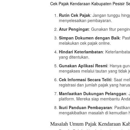
Cek Pajak Kendaraan Kabupaten Pesisir Sel
Rutin Cek Pajak
: Jangan tunggu hing
menyelesaikan pembayaran.
Atur Pengingat
: Gunakan fitur pengi
Simpan Dokumen dengan Baik
: Pas
melakukan cek pajak online.
Hindari Keterlambatan
: Keterlambat
yang ditentukan.
Gunakan Aplikasi Resmi
: Hanya guna
mengakses melalui tautan yang tidak j
Cek Informasi Secara Teliti
: Saat me
registrasi dan jumlah pajak yang haru
Manfaatkan Dukungan Pelanggan
:
platform. Mereka siap membantu Anda
Ikuti Panduan Pembayaran
: Pastik
mengakibatkan masalah di kemudian h
Masalah Umum Pajak Kendaraan Kabup