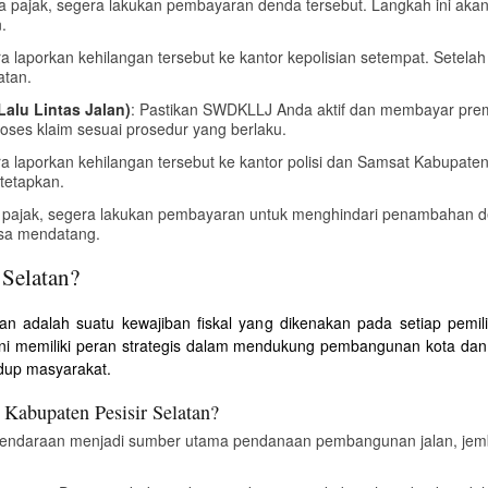
da pajak, segera lakukan pembayaran denda tersebut. Langkah ini 
.
ra laporkan kehilangan tersebut ke kantor kepolisian setempat. Setela
atan.
alu Lintas Jalan)
: Pastikan SWDKLLJ Anda aktif dan membayar premi 
oses klaim sesuai prosedur yang berlaku.
ra laporkan kehilangan tersebut ke kantor polisi dan Samsat Kabupate
tetapkan.
r pajak, segera lakukan pembayaran untuk menghindari penambahan de
asa mendatang.
 Selatan?
an adalah suatu kewajiban fiskal yang dikenakan pada setiap pemili
k ini memiliki peran strategis dalam mendukung pembangunan kota da
idup masyarakat.
Kabupaten Pesisir Selatan?
Kendaraan menjadi sumber utama pendanaan pembangunan jalan, jemb