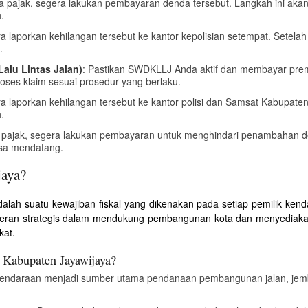
da pajak, segera lakukan pembayaran denda tersebut. Langkah ini 
.
ra laporkan kehilangan tersebut ke kantor kepolisian setempat. Setela
.
alu Lintas Jalan)
: Pastikan SWDKLLJ Anda aktif dan membayar premi 
oses klaim sesuai prosedur yang berlaku.
ra laporkan kehilangan tersebut ke kantor polisi dan Samsat Kabupate
.
r pajak, segera lakukan pembayaran untuk menghindari penambahan de
asa mendatang.
jaya?
lah suatu kewajiban fiskal yang dikenakan pada setiap pemilik kenda
 peran strategis dalam mendukung pembangunan kota dan menyediakan
kat.
 Kabupaten Jayawijaya?
Kendaraan menjadi sumber utama pendanaan pembangunan jalan, jemb