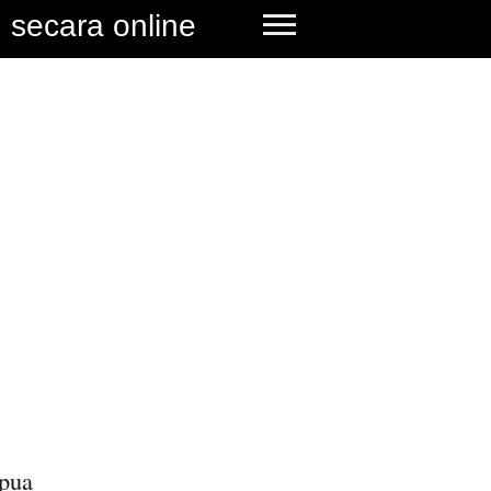
 secara online
apua