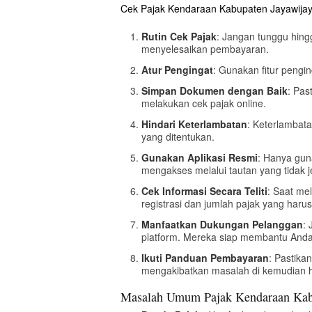
Cek Pajak Kendaraan Kabupaten Jayawijaya
Rutin Cek Pajak
: Jangan tunggu hing
menyelesaikan pembayaran.
Atur Pengingat
: Gunakan fitur pengi
Simpan Dokumen dengan Baik
: Pas
melakukan cek pajak online.
Hindari Keterlambatan
: Keterlambat
yang ditentukan.
Gunakan Aplikasi Resmi
: Hanya guna
mengakses melalui tautan yang tidak j
Cek Informasi Secara Teliti
: Saat me
registrasi dan jumlah pajak yang haru
Manfaatkan Dukungan Pelanggan
:
platform. Mereka siap membantu Anda
Ikuti Panduan Pembayaran
: Pastik
mengakibatkan masalah di kemudian h
Masalah Umum Pajak Kendaraan Kabu