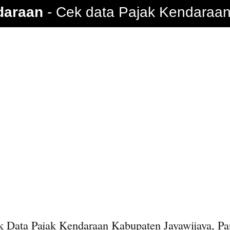
daraan
Cek data Pajak Kendaraan
 Data Pajak Kendaraan Kabupaten Jayawijaya, P