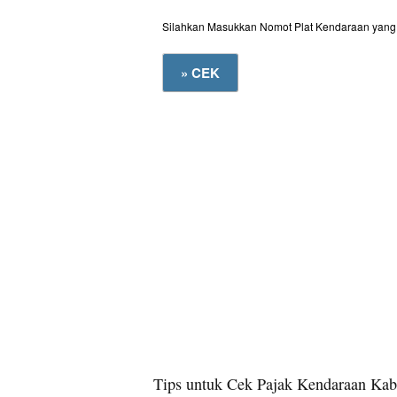
Silahkan Masukkan Nomot Plat Kendaraan yang 
Tips untuk Cek Pajak Kendaraan Kabu