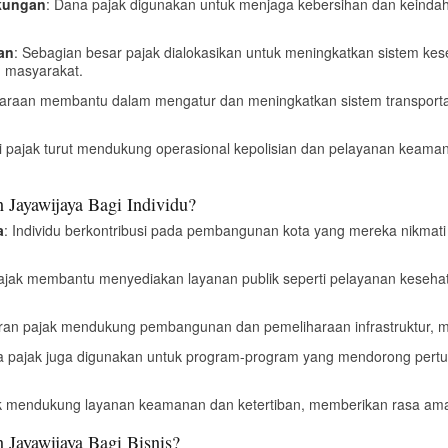
gkungan
: Dana pajak digunakan untuk menjaga kebersihan dan keinda
an
: Sebagian besar pajak dialokasikan untuk meningkatkan sistem ke
 masyarakat.
daraan membantu dalam mengatur dan meningkatkan sistem transport
i pajak turut mendukung operasional kepolisian dan pelayanan keama
Jayawijaya Bagi Individu?
a
: Individu berkontribusi pada pembangunan kota yang mereka nikma
Pajak membantu menyediakan layanan publik seperti pelayanan kesehat
an pajak mendukung pembangunan dan pemeliharaan infrastruktur, m
a pajak juga digunakan untuk program-program yang mendorong pert
ak mendukung layanan keamanan dan ketertiban, memberikan rasa aman
Jayawijaya Bagi Bisnis?