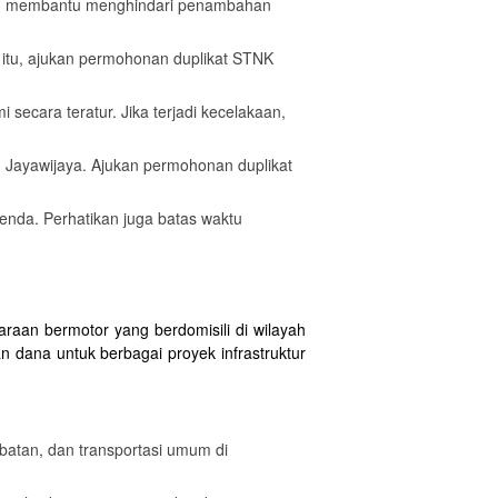
akan membantu menghindari penambahan
h itu, ajukan permohonan duplikat STNK
secara teratur. Jika terjadi kecelakaan,
n Jayawijaya. Ajukan permohonan duplikat
nda. Perhatikan juga batas waktu
raan bermotor yang berdomisili di wilayah
 dana untuk berbagai proyek infrastruktur
atan, dan transportasi umum di