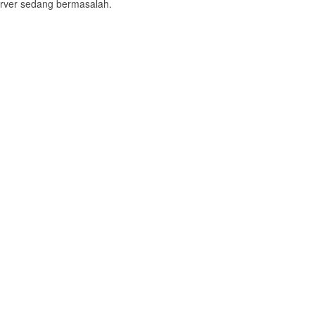
 server sedang bermasalah.