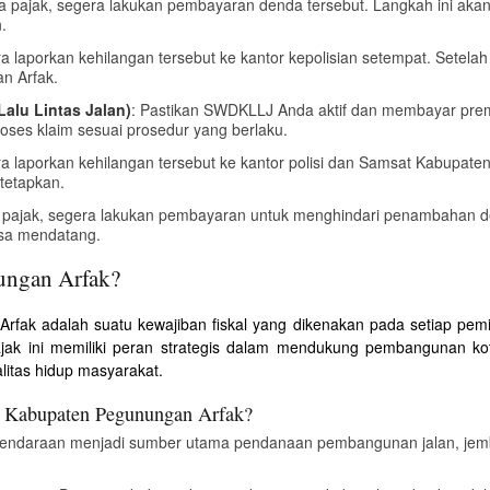
da pajak, segera lakukan pembayaran denda tersebut. Langkah ini 
.
ra laporkan kehilangan tersebut ke kantor kepolisian setempat. Setela
n Arfak.
alu Lintas Jalan)
: Pastikan SWDKLLJ Anda aktif dan membayar premi 
oses klaim sesuai prosedur yang berlaku.
era laporkan kehilangan tersebut ke kantor polisi dan Samsat Kabupa
tetapkan.
r pajak, segera lakukan pembayaran untuk menghindari penambahan de
asa mendatang.
ungan Arfak?
ak adalah suatu kewajiban fiskal yang dikenakan pada setiap pemil
jak ini memiliki peran strategis dalam mendukung pembangunan k
litas hidup masyarakat.
a Kabupaten Pegunungan Arfak?
Kendaraan menjadi sumber utama pendanaan pembangunan jalan, jemb