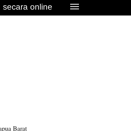
 secara online
apua Barat