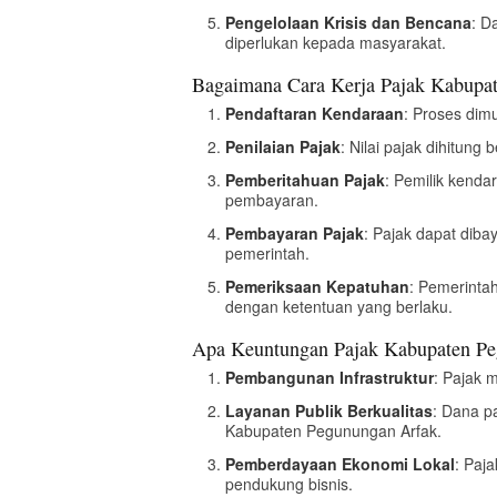
Pengelolaan Krisis dan Bencana
: D
diperlukan kepada masyarakat.
Bagaimana Cara Kerja Pajak Kabupa
Pendaftaran Kendaraan
: Proses dim
Penilaian Pajak
: Nilai pajak dihitung
Pemberitahuan Pajak
: Pemilik kend
pembayaran.
Pembayaran Pajak
: Pajak dapat dib
pemerintah.
Pemeriksaan Kepatuhan
: Pemerinta
dengan ketentuan yang berlaku.
Apa Keuntungan Pajak Kabupaten Pe
Pembangunan Infrastruktur
: Pajak 
Layanan Publik Berkualitas
: Dana p
Kabupaten Pegunungan Arfak.
Pemberdayaan Ekonomi Lokal
: Paj
pendukung bisnis.