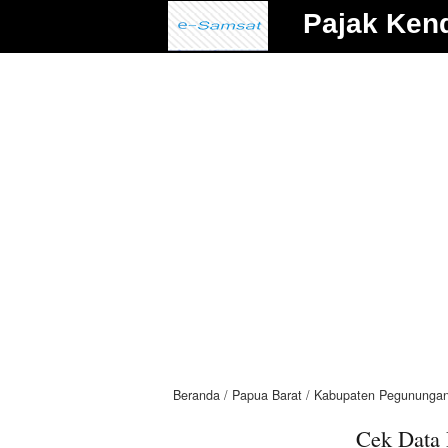
Pajak Ken
Beranda
Papua Barat
Kabupaten Pegunungan
Cek Data 