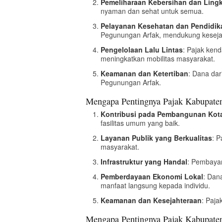
Pemeliharaan Kebersihan dan Lin
nyaman dan sehat untuk semua.
Pelayanan Kesehatan dan Pendidik
Pegunungan Arfak, mendukung keseja
Pengelolaan Lalu Lintas
: Pajak ken
meningkatkan mobilitas masyarakat.
Keamanan dan Ketertiban
: Dana dar
Pegunungan Arfak.
Mengapa Pentingnya Pajak Kabupaten
Kontribusi pada Pembangunan Kot
fasilitas umum yang baik.
Layanan Publik yang Berkualitas
: 
masyarakat.
Infrastruktur yang Handal
: Pembayar
Pemberdayaan Ekonomi Lokal
: Dan
manfaat langsung kepada individu.
Keamanan dan Kesejahteraan
: Paj
Mengapa Pentingnya Pajak Kabupaten