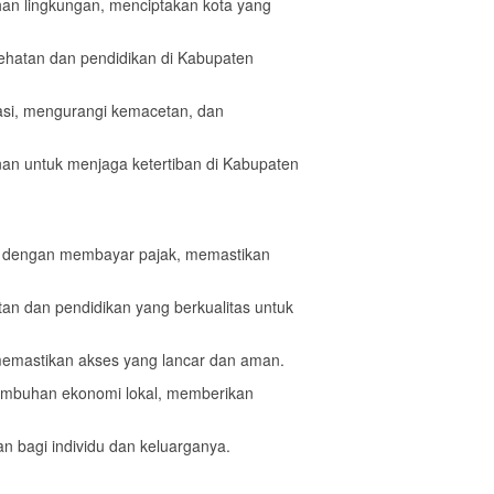
han lingkungan, menciptakan kota yang
sehatan dan pendidikan di Kabupaten
asi, mengurangi kemacetan, dan
nan untuk menjaga ketertiban di Kabupaten
ti dengan membayar pajak, memastikan
an dan pendidikan yang berkualitas untuk
emastikan akses yang lancar dan aman.
umbuhan ekonomi lokal, memberikan
 bagi individu dan keluarganya.