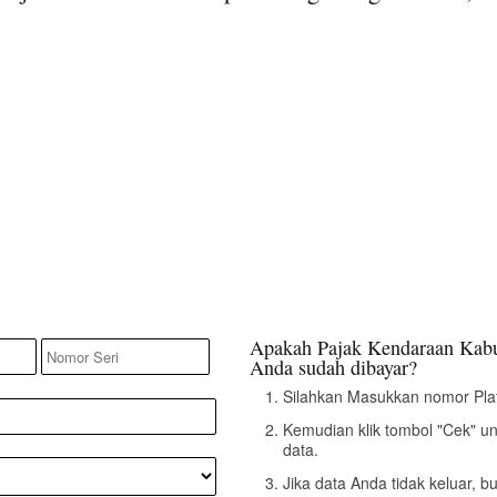
Apakah Pajak Kendaraan Kab
Anda sudah dibayar?
Silahkan Masukkan nomor Pla
Kemudian klik tombol "Cek" u
data.
Jika data Anda tidak keluar, 