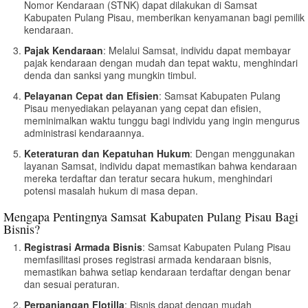
Nomor Kendaraan (STNK) dapat dilakukan di Samsat
Kabupaten Pulang Pisau, memberikan kenyamanan bagi pemilik
kendaraan.
Pajak Kendaraan
: Melalui Samsat, individu dapat membayar
pajak kendaraan dengan mudah dan tepat waktu, menghindari
denda dan sanksi yang mungkin timbul.
Pelayanan Cepat dan Efisien
: Samsat Kabupaten Pulang
Pisau menyediakan pelayanan yang cepat dan efisien,
meminimalkan waktu tunggu bagi individu yang ingin mengurus
administrasi kendaraannya.
Keteraturan dan Kepatuhan Hukum
: Dengan menggunakan
layanan Samsat, individu dapat memastikan bahwa kendaraan
mereka terdaftar dan teratur secara hukum, menghindari
potensi masalah hukum di masa depan.
Mengapa Pentingnya Samsat Kabupaten Pulang Pisau Bagi
Bisnis?
Registrasi Armada Bisnis
: Samsat Kabupaten Pulang Pisau
memfasilitasi proses registrasi armada kendaraan bisnis,
memastikan bahwa setiap kendaraan terdaftar dengan benar
dan sesuai peraturan.
Perpanjangan Flotilla
: Bisnis dapat dengan mudah