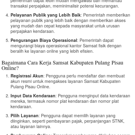
pemerintah dapat lebih mudah mengawasi dan memantau
transaksi perpajakan, meminimalisir potensi kecurangan.
Pelayanan Publik yang Lebih Baik
: Pemerintah memberikan
pelayanan publik yang lebih baik dengan memberikan akses
yang mudah dan cepat kepada masyarakat untuk urusan
perpajakan kendaraan.
Pengurangan Biaya Operasional
: Pemerintah dapat
mengurangi biaya operasional kantor Samsat fisik dengan
beralih ke layanan online yang lebih efisien.
Bagaimana Cara Kerja Samsat Kabupaten Pulang Pisau
Online?
Registrasi Akun
: Pengguna perlu mendaftar dan membuat
akun resmi untuk mengakses layanan Samsat Kabupaten
Pulang Pisau Online.
Input Data Kendaraan
: Pengguna menginput data kendaraan
mereka, termasuk nomor plat kendaraan dan nomor plat
kendaraan.
Pilih Layanan
: Pengguna dapat memilih layanan yang
diinginkan, seperti pembayaran pajak, perpanjangan STNK,
atau layanan lainnya.