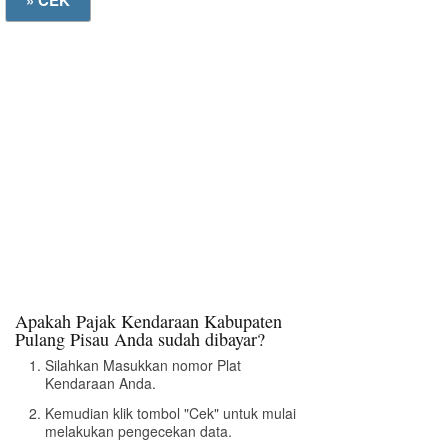
Apakah Pajak Kendaraan Kabupaten
Pulang Pisau Anda sudah dibayar?
Silahkan Masukkan nomor Plat
Kendaraan Anda.
Kemudian klik tombol "Cek" untuk mulai
melakukan pengecekan data.