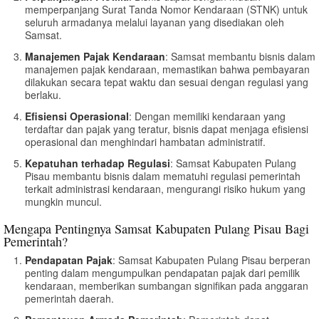
memperpanjang Surat Tanda Nomor Kendaraan (STNK) untuk
seluruh armadanya melalui layanan yang disediakan oleh
Samsat.
Manajemen Pajak Kendaraan
: Samsat membantu bisnis dalam
manajemen pajak kendaraan, memastikan bahwa pembayaran
dilakukan secara tepat waktu dan sesuai dengan regulasi yang
berlaku.
Efisiensi Operasional
: Dengan memiliki kendaraan yang
terdaftar dan pajak yang teratur, bisnis dapat menjaga efisiensi
operasional dan menghindari hambatan administratif.
Kepatuhan terhadap Regulasi
: Samsat Kabupaten Pulang
Pisau membantu bisnis dalam mematuhi regulasi pemerintah
terkait administrasi kendaraan, mengurangi risiko hukum yang
mungkin muncul.
Mengapa Pentingnya Samsat Kabupaten Pulang Pisau Bagi
Pemerintah?
Pendapatan Pajak
: Samsat Kabupaten Pulang Pisau berperan
penting dalam mengumpulkan pendapatan pajak dari pemilik
kendaraan, memberikan sumbangan signifikan pada anggaran
pemerintah daerah.