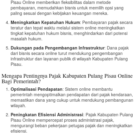
Pisau Online memberikan fleksibilitas dalam metode
pembayaran, memudahkan bisnis untuk memilih opsi yang
paling sesuai dengan kebijakan keuangan mereka.
Meningkatkan Kepatuhan Hukum
: Pembayaran pajak secara
teratur dan tepat waktu melalui sistem online meningkatkan
tingkat kepatuhan hukum bisnis, menghindarkan dari potensi
masalah hukum.
Dukungan pada Pengembangan Infrastruktur
: Dana pajak
dari bisnis secara online turut mendukung pengembangan
infrastruktur dan layanan publik di wilayah Kabupaten Pulang
Pisau.
Mengapa Pentingnya Pajak Kabupaten Pulang Pisau Online
Bagi Pemerintah?
Optimalisasi Pendapatan
: Sistem online membantu
pemerintah mengoptimalkan pendapatan dari pajak kendaraan,
memastikan dana yang cukup untuk mendukung pembangunan
wilayah.
Peningkatan Efisiensi Administrasi
: Pajak Kabupaten Pulang
Pisau Online mempercepat proses administrasi pajak,
mengurangi beban pekerjaan petugas pajak dan meningkatkan
efisiensi.