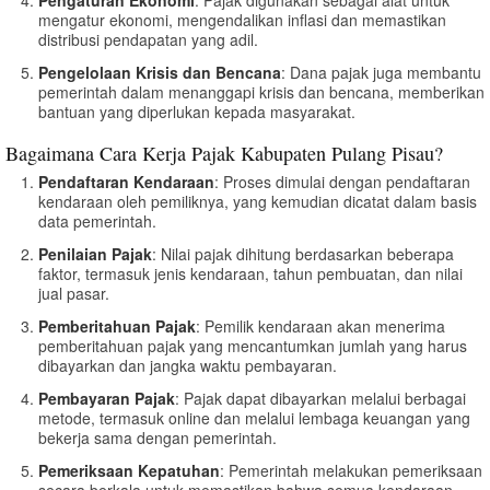
mengatur ekonomi, mengendalikan inflasi dan memastikan
distribusi pendapatan yang adil.
Pengelolaan Krisis dan Bencana
: Dana pajak juga membantu
pemerintah dalam menanggapi krisis dan bencana, memberikan
bantuan yang diperlukan kepada masyarakat.
Bagaimana Cara Kerja Pajak Kabupaten Pulang Pisau?
Pendaftaran Kendaraan
: Proses dimulai dengan pendaftaran
kendaraan oleh pemiliknya, yang kemudian dicatat dalam basis
data pemerintah.
Penilaian Pajak
: Nilai pajak dihitung berdasarkan beberapa
faktor, termasuk jenis kendaraan, tahun pembuatan, dan nilai
jual pasar.
Pemberitahuan Pajak
: Pemilik kendaraan akan menerima
pemberitahuan pajak yang mencantumkan jumlah yang harus
dibayarkan dan jangka waktu pembayaran.
Pembayaran Pajak
: Pajak dapat dibayarkan melalui berbagai
metode, termasuk online dan melalui lembaga keuangan yang
bekerja sama dengan pemerintah.
Pemeriksaan Kepatuhan
: Pemerintah melakukan pemeriksaan
secara berkala untuk memastikan bahwa semua kendaraan