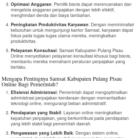
Optimasi Anggaran
: Pemilik bisnis dapat merencanakan dan
mengelola anggaran perpajakan dengan lebih efektif,
menghindari denda dan biaya tambahan.
Peningkatan Produktivitas Karyawan
: Dengan meminimalisir
kebutuhan untuk mengunjungi kantor Samsat, karyawan dapat
fokus pada tugas-tugas utama mereka, meningkatkan
produktivitas.
Pelayanan Konsultasi
: Samsat Kabupaten Pulang Pisau
Online menyediakan pelayanan konsultasi khusus bagi bisnis,
membantu mereka memahami peraturan perpajakan yang
berlaku.
Mengapa Pentingnya Samsat Kabupaten Pulang Pisau
Online Bagi Pemerintah?
Efisiensi Administrasi
: Pemerintah dapat mengoptimalkan
administrasi perpajakan kendaraan dengan memanfaatkan
teknologi online, mengurangi beban administratif.
Pendapatan yang Stabil
: Layanan online meningkatkan
kepatuhan perpajakan, yang berkontribusi pada pendapatan
yang lebih stabil bagi pemerintah daerah.
Pengawasan yang Lebih Baik
: Dengan sistem online,