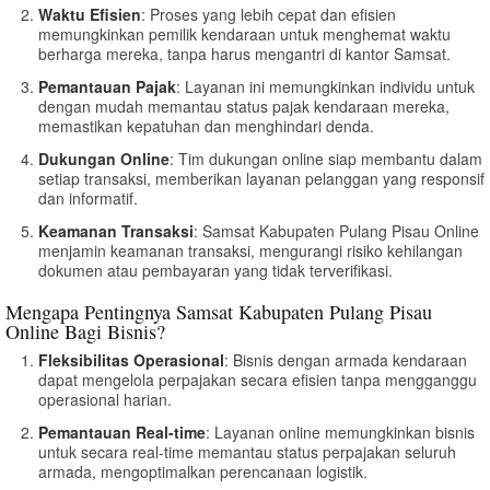
Waktu Efisien
: Proses yang lebih cepat dan efisien
memungkinkan pemilik kendaraan untuk menghemat waktu
berharga mereka, tanpa harus mengantri di kantor Samsat.
Pemantauan Pajak
: Layanan ini memungkinkan individu untuk
dengan mudah memantau status pajak kendaraan mereka,
memastikan kepatuhan dan menghindari denda.
Dukungan Online
: Tim dukungan online siap membantu dalam
setiap transaksi, memberikan layanan pelanggan yang responsif
dan informatif.
Keamanan Transaksi
: Samsat Kabupaten Pulang Pisau Online
menjamin keamanan transaksi, mengurangi risiko kehilangan
dokumen atau pembayaran yang tidak terverifikasi.
Mengapa Pentingnya Samsat Kabupaten Pulang Pisau
Online Bagi Bisnis?
Fleksibilitas Operasional
: Bisnis dengan armada kendaraan
dapat mengelola perpajakan secara efisien tanpa mengganggu
operasional harian.
Pemantauan Real-time
: Layanan online memungkinkan bisnis
untuk secara real-time memantau status perpajakan seluruh
armada, mengoptimalkan perencanaan logistik.