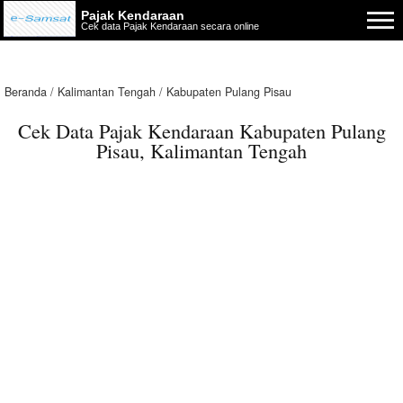
Pajak Kendaraan
Cek data Pajak Kendaraan secara online
Beranda
Kalimantan Tengah
Kabupaten Pulang Pisau
Cek Data Pajak Kendaraan Kabupaten Pulang
Pisau, Kalimantan Tengah