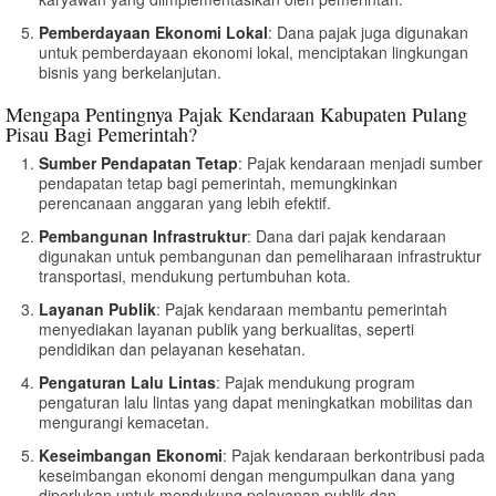
Pemberdayaan Ekonomi Lokal
: Dana pajak juga digunakan
untuk pemberdayaan ekonomi lokal, menciptakan lingkungan
bisnis yang berkelanjutan.
Mengapa Pentingnya Pajak Kendaraan Kabupaten Pulang
Pisau Bagi Pemerintah?
Sumber Pendapatan Tetap
: Pajak kendaraan menjadi sumber
pendapatan tetap bagi pemerintah, memungkinkan
perencanaan anggaran yang lebih efektif.
Pembangunan Infrastruktur
: Dana dari pajak kendaraan
digunakan untuk pembangunan dan pemeliharaan infrastruktur
transportasi, mendukung pertumbuhan kota.
Layanan Publik
: Pajak kendaraan membantu pemerintah
menyediakan layanan publik yang berkualitas, seperti
pendidikan dan pelayanan kesehatan.
Pengaturan Lalu Lintas
: Pajak mendukung program
pengaturan lalu lintas yang dapat meningkatkan mobilitas dan
mengurangi kemacetan.
Keseimbangan Ekonomi
: Pajak kendaraan berkontribusi pada
keseimbangan ekonomi dengan mengumpulkan dana yang
diperlukan untuk mendukung pelayanan publik dan