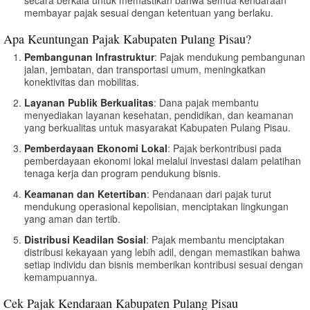
membayar pajak sesuai dengan ketentuan yang berlaku.
Apa Keuntungan Pajak Kabupaten Pulang Pisau?
Pembangunan Infrastruktur
: Pajak mendukung pembangunan
jalan, jembatan, dan transportasi umum, meningkatkan
konektivitas dan mobilitas.
Layanan Publik Berkualitas
: Dana pajak membantu
menyediakan layanan kesehatan, pendidikan, dan keamanan
yang berkualitas untuk masyarakat Kabupaten Pulang Pisau.
Pemberdayaan Ekonomi Lokal
: Pajak berkontribusi pada
pemberdayaan ekonomi lokal melalui investasi dalam pelatihan
tenaga kerja dan program pendukung bisnis.
Keamanan dan Ketertiban
: Pendanaan dari pajak turut
mendukung operasional kepolisian, menciptakan lingkungan
yang aman dan tertib.
Distribusi Keadilan Sosial
: Pajak membantu menciptakan
distribusi kekayaan yang lebih adil, dengan memastikan bahwa
setiap individu dan bisnis memberikan kontribusi sesuai dengan
kemampuannya.
Cek Pajak Kendaraan Kabupaten Pulang Pisau