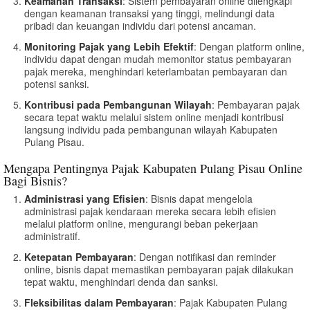
Keamanan Transaksi
: Sistem pembayaran online dilengkapi
dengan keamanan transaksi yang tinggi, melindungi data
pribadi dan keuangan individu dari potensi ancaman.
Monitoring Pajak yang Lebih Efektif
: Dengan platform online,
individu dapat dengan mudah memonitor status pembayaran
pajak mereka, menghindari keterlambatan pembayaran dan
potensi sanksi.
Kontribusi pada Pembangunan Wilayah
: Pembayaran pajak
secara tepat waktu melalui sistem online menjadi kontribusi
langsung individu pada pembangunan wilayah Kabupaten
Pulang Pisau.
Mengapa Pentingnya Pajak Kabupaten Pulang Pisau Online
Bagi Bisnis?
Administrasi yang Efisien
: Bisnis dapat mengelola
administrasi pajak kendaraan mereka secara lebih efisien
melalui platform online, mengurangi beban pekerjaan
administratif.
Ketepatan Pembayaran
: Dengan notifikasi dan reminder
online, bisnis dapat memastikan pembayaran pajak dilakukan
tepat waktu, menghindari denda dan sanksi.
Fleksibilitas dalam Pembayaran
: Pajak Kabupaten Pulang