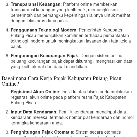
Transparansi Keuangan
: Platform online memberikan
transparansi keuangan yang lebih baik, memungkinkan
pemerintah dan pemangku kepentingan lainnya untuk melihat
dengan jelas arus dana pajak.
Penggunaan Teknologi Modern
: Pemerintah Kabupaten
Pulang Pisau menunjukkan komitmen terhadap pemanfaatan
teknologi modern untuk meningkatkan layanan dan tata kelola
pajak.
Pengurangan Kecurangan Pajak
: Dengan sistem online,
peluang kecurangan pajak dapat dikurangi, menghasilkan data
yang lebih akurat dan dapat diandalkan.
Bagaimana Cara Kerja Pajak Kabupaten Pulang Pisau
Online?
Registrasi Akun Online
: Individu atau bisnis perlu melakukan
registrasi akun online pada platform resmi Pajak Kabupaten
Pulang Pisau.
Input Data Kendaraan
: Pemilik kendaraan menginput data
kendaraan mereka, termasuk nomor plat kendaraan dan nomor
kerangka kendaraan anda.
Penghitungan Pajak Otomatis
: Sistem secara otomatis