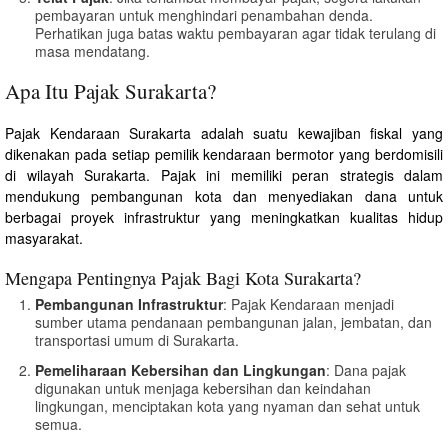
pembayaran untuk menghindari penambahan denda.
Perhatikan juga batas waktu pembayaran agar tidak terulang di
masa mendatang.
Apa Itu Pajak Surakarta?
Pajak Kendaraan Surakarta adalah suatu kewajiban fiskal yang
dikenakan pada setiap pemilik kendaraan bermotor yang berdomisili
di wilayah Surakarta. Pajak ini memiliki peran strategis dalam
mendukung pembangunan kota dan menyediakan dana untuk
berbagai proyek infrastruktur yang meningkatkan kualitas hidup
masyarakat.
Mengapa Pentingnya Pajak Bagi Kota Surakarta?
Pembangunan Infrastruktur
: Pajak Kendaraan menjadi
sumber utama pendanaan pembangunan jalan, jembatan, dan
transportasi umum di Surakarta.
Pemeliharaan Kebersihan dan Lingkungan
: Dana pajak
digunakan untuk menjaga kebersihan dan keindahan
lingkungan, menciptakan kota yang nyaman dan sehat untuk
semua.