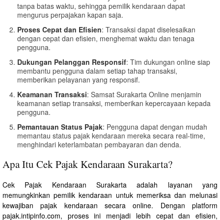
tanpa batas waktu, sehingga pemilik kendaraan dapat
mengurus perpajakan kapan saja.
Proses Cepat dan Efisien
: Transaksi dapat diselesaikan
dengan cepat dan efisien, menghemat waktu dan tenaga
pengguna.
Dukungan Pelanggan Responsif
: Tim dukungan online siap
membantu pengguna dalam setiap tahap transaksi,
memberikan pelayanan yang responsif.
Keamanan Transaksi
: Samsat Surakarta Online menjamin
keamanan setiap transaksi, memberikan kepercayaan kepada
pengguna.
Pemantauan Status Pajak
: Pengguna dapat dengan mudah
memantau status pajak kendaraan mereka secara real-time,
menghindari keterlambatan pembayaran dan denda.
Apa Itu Cek Pajak Kendaraan Surakarta?
Cek Pajak Kendaraan Surakarta adalah layanan yang
memungkinkan pemilik kendaraan untuk memeriksa dan melunasi
kewajiban pajak kendaraan secara online. Dengan platform
pajak.intipinfo.com, proses ini menjadi lebih cepat dan efisien,