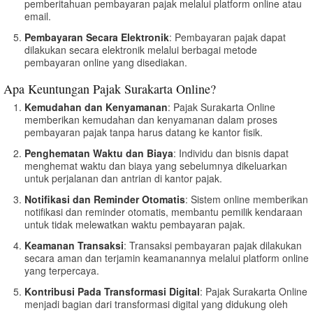
pemberitahuan pembayaran pajak melalui platform online atau
email.
Pembayaran Secara Elektronik
: Pembayaran pajak dapat
dilakukan secara elektronik melalui berbagai metode
pembayaran online yang disediakan.
Apa Keuntungan Pajak Surakarta Online?
Kemudahan dan Kenyamanan
: Pajak Surakarta Online
memberikan kemudahan dan kenyamanan dalam proses
pembayaran pajak tanpa harus datang ke kantor fisik.
Penghematan Waktu dan Biaya
: Individu dan bisnis dapat
menghemat waktu dan biaya yang sebelumnya dikeluarkan
untuk perjalanan dan antrian di kantor pajak.
Notifikasi dan Reminder Otomatis
: Sistem online memberikan
notifikasi dan reminder otomatis, membantu pemilik kendaraan
untuk tidak melewatkan waktu pembayaran pajak.
Keamanan Transaksi
: Transaksi pembayaran pajak dilakukan
secara aman dan terjamin keamanannya melalui platform online
yang terpercaya.
Kontribusi Pada Transformasi Digital
: Pajak Surakarta Online
menjadi bagian dari transformasi digital yang didukung oleh