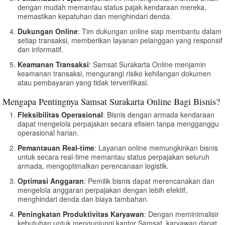
dengan mudah memantau status pajak kendaraan mereka,
memastikan kepatuhan dan menghindari denda.
Dukungan Online
: Tim dukungan online siap membantu dalam
setiap transaksi, memberikan layanan pelanggan yang responsif
dan informatif.
Keamanan Transaksi
: Samsat Surakarta Online menjamin
keamanan transaksi, mengurangi risiko kehilangan dokumen
atau pembayaran yang tidak terverifikasi.
Mengapa Pentingnya Samsat Surakarta Online Bagi Bisnis?
Fleksibilitas Operasional
: Bisnis dengan armada kendaraan
dapat mengelola perpajakan secara efisien tanpa mengganggu
operasional harian.
Pemantauan Real-time
: Layanan online memungkinkan bisnis
untuk secara real-time memantau status perpajakan seluruh
armada, mengoptimalkan perencanaan logistik.
Optimasi Anggaran
: Pemilik bisnis dapat merencanakan dan
mengelola anggaran perpajakan dengan lebih efektif,
menghindari denda dan biaya tambahan.
Peningkatan Produktivitas Karyawan
: Dengan meminimalisir
kebutuhan untuk mengunjungi kantor Samsat, karyawan dapat