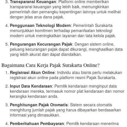
Transparansi Keuangan
: Platform online memberikan
transparansi keuangan yang lebih baik, memungkinkan
pemerintah dan pemangku kepentingan lainnya untuk melihat
dengan jelas arus dana pajak.
Penggunaan Teknologi Modern
: Pemerintah Surakarta
menunjukkan komitmen terhadap pemanfaatan teknologi
modern untuk meningkatkan layanan dan tata kelola pajak.
Pengurangan Kecurangan Pajak
: Dengan sistem online,
peluang kecurangan pajak dapat dikurangi, menghasilkan data
yang lebih akurat dan dapat diandalkan.
Bagaimana Cara Kerja Pajak Surakarta Online?
Registrasi Akun Online
: Individu atau bisnis perlu melakukan
registrasi akun online pada platform resmi Pajak Surakarta.
Input Data Kendaraan
: Pemilik kendaraan menginput data
kendaraan mereka, termasuk nomor plat kendaraan dan nomor
kerangka kendaraan anda.
Penghitungan Pajak Otomatis
: Sistem secara otomatis
menghitung jumlah pajak yang harus dibayarkan berdasarkan
informasi yang dimasukkan.
Pemberitahuan Pembayaran
: Pemilik kendaraan menerima