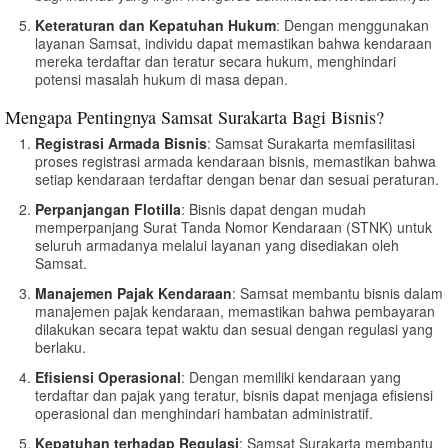
Keteraturan dan Kepatuhan Hukum
: Dengan menggunakan
layanan Samsat, individu dapat memastikan bahwa kendaraan
mereka terdaftar dan teratur secara hukum, menghindari
potensi masalah hukum di masa depan.
Mengapa Pentingnya Samsat Surakarta Bagi Bisnis?
Registrasi Armada Bisnis
: Samsat Surakarta memfasilitasi
proses registrasi armada kendaraan bisnis, memastikan bahwa
setiap kendaraan terdaftar dengan benar dan sesuai peraturan.
Perpanjangan Flotilla
: Bisnis dapat dengan mudah
memperpanjang Surat Tanda Nomor Kendaraan (STNK) untuk
seluruh armadanya melalui layanan yang disediakan oleh
Samsat.
Manajemen Pajak Kendaraan
: Samsat membantu bisnis dalam
manajemen pajak kendaraan, memastikan bahwa pembayaran
dilakukan secara tepat waktu dan sesuai dengan regulasi yang
berlaku.
Efisiensi Operasional
: Dengan memiliki kendaraan yang
terdaftar dan pajak yang teratur, bisnis dapat menjaga efisiensi
operasional dan menghindari hambatan administratif.
Kepatuhan terhadap Regulasi
: Samsat Surakarta membantu