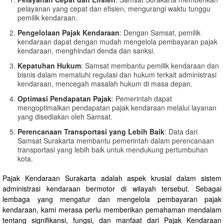
pelayanan yang cepat dan efisien, mengurangi waktu tunggu
pemilik kendaraan.
Pengelolaan Pajak Kendaraan
: Dengan Samsat, pemilik
kendaraan dapat dengan mudah mengelola pembayaran pajak
kendaraan, menghindari denda dan sanksi.
Kepatuhan Hukum
: Samsat membantu pemilik kendaraan dan
bisnis dalam mematuhi regulasi dan hukum terkait administrasi
kendaraan, mencegah masalah hukum di masa depan.
Optimasi Pendapatan Pajak
: Pemerintah dapat
mengoptimalkan pendapatan pajak kendaraan melalui layanan
yang disediakan oleh Samsat.
Perencanaan Transportasi yang Lebih Baik
: Data dari
Samsat Surakarta membantu pemerintah dalam perencanaan
transportasi yang lebih baik untuk mendukung pertumbuhan
kota.
Pajak Kendaraan Surakarta adalah aspek krusial dalam sistem
administrasi kendaraan bermotor di wilayah tersebut. Sebagai
lembaga yang mengatur dan mengelola pembayaran pajak
kendaraan, kami merasa perlu memberikan pemahaman mendalam
tentang signifikansi, fungsi, dan manfaat dari Pajak Kendaraan