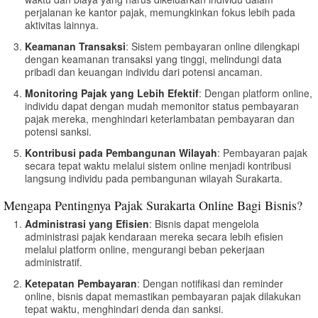
perjalanan ke kantor pajak, memungkinkan fokus lebih pada
aktivitas lainnya.
Keamanan Transaksi
: Sistem pembayaran online dilengkapi
dengan keamanan transaksi yang tinggi, melindungi data
pribadi dan keuangan individu dari potensi ancaman.
Monitoring Pajak yang Lebih Efektif
: Dengan platform online,
individu dapat dengan mudah memonitor status pembayaran
pajak mereka, menghindari keterlambatan pembayaran dan
potensi sanksi.
Kontribusi pada Pembangunan Wilayah
: Pembayaran pajak
secara tepat waktu melalui sistem online menjadi kontribusi
langsung individu pada pembangunan wilayah Surakarta.
Mengapa Pentingnya Pajak Surakarta Online Bagi Bisnis?
Administrasi yang Efisien
: Bisnis dapat mengelola
administrasi pajak kendaraan mereka secara lebih efisien
melalui platform online, mengurangi beban pekerjaan
administratif.
Ketepatan Pembayaran
: Dengan notifikasi dan reminder
online, bisnis dapat memastikan pembayaran pajak dilakukan
tepat waktu, menghindari denda dan sanksi.