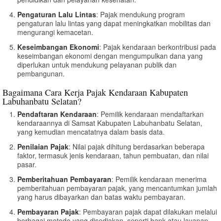
Pengaturan Lalu Lintas
: Pajak mendukung program
pengaturan lalu lintas yang dapat meningkatkan mobilitas dan
mengurangi kemacetan.
Keseimbangan Ekonomi
: Pajak kendaraan berkontribusi pada
keseimbangan ekonomi dengan mengumpulkan dana yang
diperlukan untuk mendukung pelayanan publik dan
pembangunan.
Bagaimana Cara Kerja Pajak Kendaraan Kabupaten
Labuhanbatu Selatan?
Pendaftaran Kendaraan
: Pemilik kendaraan mendaftarkan
kendaraannya di Samsat Kabupaten Labuhanbatu Selatan,
yang kemudian mencatatnya dalam basis data.
Penilaian Pajak
: Nilai pajak dihitung berdasarkan beberapa
faktor, termasuk jenis kendaraan, tahun pembuatan, dan nilai
pasar.
Pemberitahuan Pembayaran
: Pemilik kendaraan menerima
pemberitahuan pembayaran pajak, yang mencantumkan jumlah
yang harus dibayarkan dan batas waktu pembayaran.
Pembayaran Pajak
: Pembayaran pajak dapat dilakukan melalui
berbagai metode yang disediakan, seperti bank atau layanan