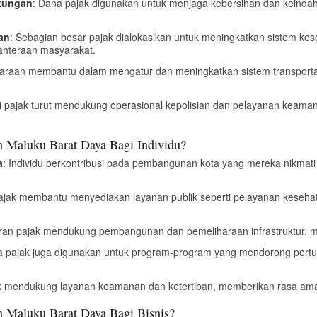
gkungan
: Dana pajak digunakan untuk menjaga kebersihan dan keinda
an
: Sebagian besar pajak dialokasikan untuk meningkatkan sistem ke
ahteraan masyarakat.
daraan membantu dalam mengatur dan meningkatkan sistem transport
i pajak turut mendukung operasional kepolisian dan pelayanan keama
 Maluku Barat Daya Bagi Individu?
a
: Individu berkontribusi pada pembangunan kota yang mereka nikma
Pajak membantu menyediakan layanan publik seperti pelayanan kesehat
an pajak mendukung pembangunan dan pemeliharaan infrastruktur, m
a pajak juga digunakan untuk program-program yang mendorong pert
ak mendukung layanan keamanan dan ketertiban, memberikan rasa aman
 Maluku Barat Daya Bagi Bisnis?