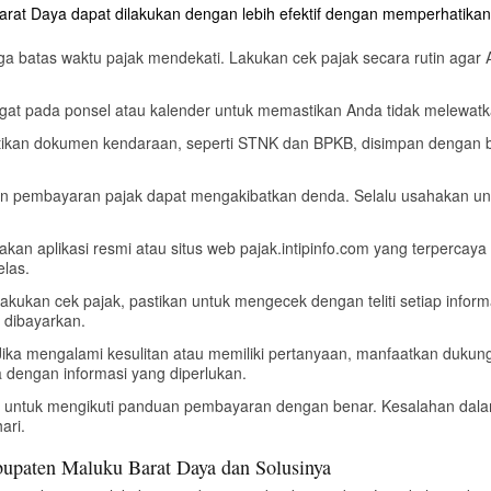
at Daya dapat dilakukan dengan lebih efektif dengan memperhatikan 
ga batas waktu pajak mendekati. Lakukan cek pajak secara rutin agar
ngat pada ponsel atau kalender untuk memastikan Anda tidak melewat
tikan dokumen kendaraan, seperti STNK dan BPKB, disimpan dengan 
an pembayaran pajak dapat mengakibatkan denda. Selalu usahakan u
kan aplikasi resmi atau situs web pajak.intipinfo.com yang terpercaya
elas.
lakukan cek pajak, pastikan untuk mengecek dengan teliti setiap infor
s dibayarkan.
 Jika mengalami kesulitan atau memiliki pertanyaan, manfaatkan duku
 dengan informasi yang diperlukan.
an untuk mengikuti panduan pembayaran dengan benar. Kesalahan dal
ari.
paten Maluku Barat Daya dan Solusinya