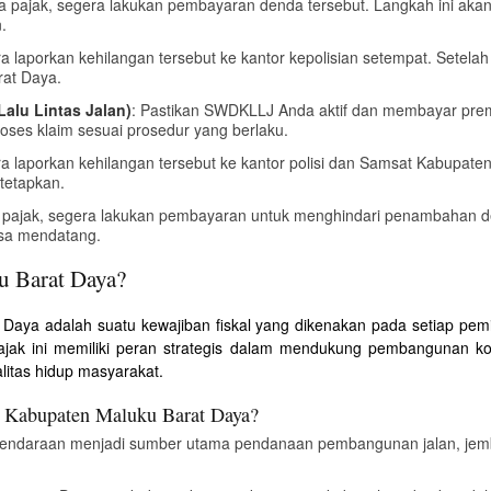
da pajak, segera lakukan pembayaran denda tersebut. Langkah ini 
.
ra laporkan kehilangan tersebut ke kantor kepolisian setempat. Setela
at Daya.
alu Lintas Jalan)
: Pastikan SWDKLLJ Anda aktif dan membayar premi 
oses klaim sesuai prosedur yang berlaku.
era laporkan kehilangan tersebut ke kantor polisi dan Samsat Kabupa
tetapkan.
r pajak, segera lakukan pembayaran untuk menghindari penambahan de
asa mendatang.
u Barat Daya?
aya adalah suatu kewajiban fiskal yang dikenakan pada setiap pemil
ajak ini memiliki peran strategis dalam mendukung pembangunan k
litas hidup masyarakat.
a Kabupaten Maluku Barat Daya?
Kendaraan menjadi sumber utama pendanaan pembangunan jalan, jemb