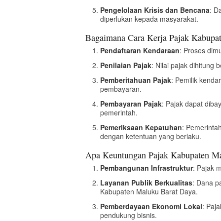
Pengelolaan Krisis dan Bencana
: D
diperlukan kepada masyarakat.
Bagaimana Cara Kerja Pajak Kabupa
Pendaftaran Kendaraan
: Proses dim
Penilaian Pajak
: Nilai pajak dihitung
Pemberitahuan Pajak
: Pemilik kend
pembayaran.
Pembayaran Pajak
: Pajak dapat dib
pemerintah.
Pemeriksaan Kepatuhan
: Pemerinta
dengan ketentuan yang berlaku.
Apa Keuntungan Pajak Kabupaten Ma
Pembangunan Infrastruktur
: Pajak 
Layanan Publik Berkualitas
: Dana p
Kabupaten Maluku Barat Daya.
Pemberdayaan Ekonomi Lokal
: Paj
pendukung bisnis.