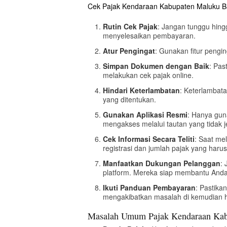
Cek Pajak Kendaraan Kabupaten Maluku Bar
Rutin Cek Pajak
: Jangan tunggu hing
menyelesaikan pembayaran.
Atur Pengingat
: Gunakan fitur pengi
Simpan Dokumen dengan Baik
: Pas
melakukan cek pajak online.
Hindari Keterlambatan
: Keterlambat
yang ditentukan.
Gunakan Aplikasi Resmi
: Hanya guna
mengakses melalui tautan yang tidak j
Cek Informasi Secara Teliti
: Saat me
registrasi dan jumlah pajak yang haru
Manfaatkan Dukungan Pelanggan
:
platform. Mereka siap membantu Anda
Ikuti Panduan Pembayaran
: Pastik
mengakibatkan masalah di kemudian h
Masalah Umum Pajak Kendaraan Kabu