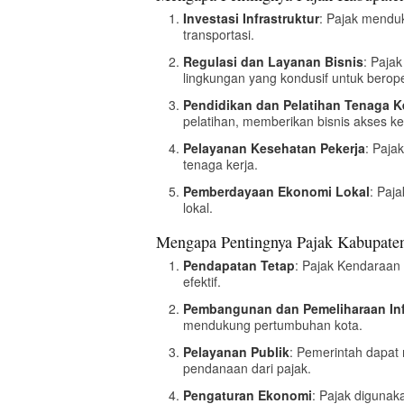
Investasi Infrastruktur
: Pajak menduk
transportasi.
Regulasi dan Layanan Bisnis
: Paja
lingkungan yang kondusif untuk berope
Pendidikan dan Pelatihan Tenaga K
pelatihan, memberikan bisnis akses k
Pelayanan Kesehatan Pekerja
: Paja
tenaga kerja.
Pemberdayaan Ekonomi Lokal
: Paj
lokal.
Mengapa Pentingnya Pajak Kabupate
Pendapatan Tetap
: Pajak Kendaraan
efektif.
Pembangunan dan Pemeliharaan Inf
mendukung pertumbuhan kota.
Pelayanan Publik
: Pemerintah dapat 
pendanaan dari pajak.
Pengaturan Ekonomi
: Pajak digunak