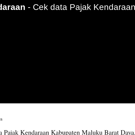
daraan
Cek data Pajak Kendaraan
ya
a Pajak Kendaraan Kabupaten Maluku Barat Daya