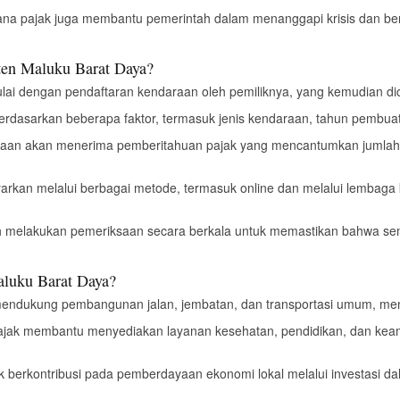
ana pajak juga membantu pemerintah dalam menanggapi krisis dan b
ten Maluku Barat Daya?
ulai dengan pendaftaran kendaraan oleh pemiliknya, yang kemudian dic
 berdasarkan beberapa faktor, termasuk jenis kendaraan, tahun pembuata
araan akan menerima pemberitahuan pajak yang mencantumkan jumlah 
ayarkan melalui berbagai metode, termasuk online dan melalui lemba
h melakukan pemeriksaan secara berkala untuk memastikan bahwa s
luku Barat Daya?
mendukung pembangunan jalan, jembatan, dan transportasi umum, meni
ajak membantu menyediakan layanan kesehatan, pendidikan, dan kea
ak berkontribusi pada pemberdayaan ekonomi lokal melalui investasi d