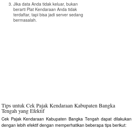
Jika data Anda tidak keluar, bukan
berarti Plat Kendaraan Anda tidak
terdaftar, tapi bisa jadi server sedang
bermasalah.
Tips untuk Cek Pajak Kendaraan Kabupaten Bangka
Tengah yang Efektif
Cek Pajak Kendaraan Kabupaten Bangka Tengah dapat dilakukan
dengan lebih efektif dengan memperhatikan beberapa tips berikut: