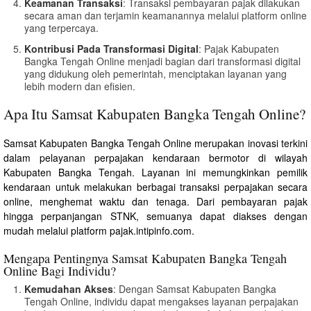
Keamanan Transaksi
: Transaksi pembayaran pajak dilakukan
secara aman dan terjamin keamanannya melalui platform online
yang terpercaya.
Kontribusi Pada Transformasi Digital
: Pajak Kabupaten
Bangka Tengah Online menjadi bagian dari transformasi digital
yang didukung oleh pemerintah, menciptakan layanan yang
lebih modern dan efisien.
Apa Itu Samsat Kabupaten Bangka Tengah Online?
Samsat Kabupaten Bangka Tengah Online merupakan inovasi terkini
dalam pelayanan perpajakan kendaraan bermotor di wilayah
Kabupaten Bangka Tengah. Layanan ini memungkinkan pemilik
kendaraan untuk melakukan berbagai transaksi perpajakan secara
online, menghemat waktu dan tenaga. Dari pembayaran pajak
hingga perpanjangan STNK, semuanya dapat diakses dengan
mudah melalui platform pajak.intipinfo.com.
Mengapa Pentingnya Samsat Kabupaten Bangka Tengah
Online Bagi Individu?
Kemudahan Akses
: Dengan Samsat Kabupaten Bangka
Tengah Online, individu dapat mengakses layanan perpajakan