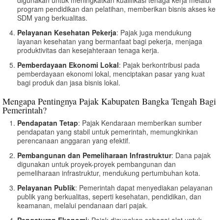
program pendidikan dan pelatihan, memberikan bisnis akses ke
SDM yang berkualitas.
Pelayanan Kesehatan Pekerja
: Pajak juga mendukung
layanan kesehatan yang bermanfaat bagi pekerja, menjaga
produktivitas dan kesejahteraan tenaga kerja.
Pemberdayaan Ekonomi Lokal
: Pajak berkontribusi pada
pemberdayaan ekonomi lokal, menciptakan pasar yang kuat
bagi produk dan jasa bisnis lokal.
Mengapa Pentingnya Pajak Kabupaten Bangka Tengah Bagi
Pemerintah?
Pendapatan Tetap
: Pajak Kendaraan memberikan sumber
pendapatan yang stabil untuk pemerintah, memungkinkan
perencanaan anggaran yang efektif.
Pembangunan dan Pemeliharaan Infrastruktur
: Dana pajak
digunakan untuk proyek-proyek pembangunan dan
pemeliharaan infrastruktur, mendukung pertumbuhan kota.
Pelayanan Publik
: Pemerintah dapat menyediakan pelayanan
publik yang berkualitas, seperti kesehatan, pendidikan, dan
keamanan, melalui pendanaan dari pajak.
Pengaturan Ekonomi
: Pajak digunakan sebagai alat untuk