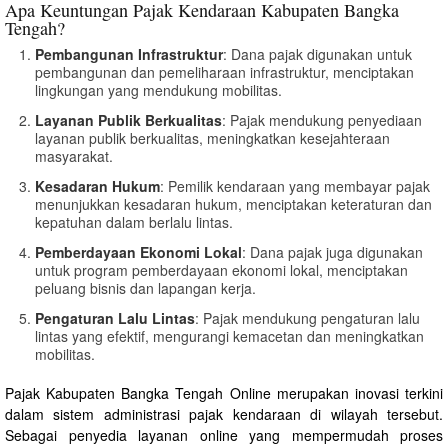
Apa Keuntungan Pajak Kendaraan Kabupaten Bangka
Tengah?
Pembangunan Infrastruktur
: Dana pajak digunakan untuk
pembangunan dan pemeliharaan infrastruktur, menciptakan
lingkungan yang mendukung mobilitas.
Layanan Publik Berkualitas
: Pajak mendukung penyediaan
layanan publik berkualitas, meningkatkan kesejahteraan
masyarakat.
Kesadaran Hukum
: Pemilik kendaraan yang membayar pajak
menunjukkan kesadaran hukum, menciptakan keteraturan dan
kepatuhan dalam berlalu lintas.
Pemberdayaan Ekonomi Lokal
: Dana pajak juga digunakan
untuk program pemberdayaan ekonomi lokal, menciptakan
peluang bisnis dan lapangan kerja.
Pengaturan Lalu Lintas
: Pajak mendukung pengaturan lalu
lintas yang efektif, mengurangi kemacetan dan meningkatkan
mobilitas.
Pajak Kabupaten Bangka Tengah Online merupakan inovasi terkini
dalam sistem administrasi pajak kendaraan di wilayah tersebut.
Sebagai penyedia layanan online yang mempermudah proses