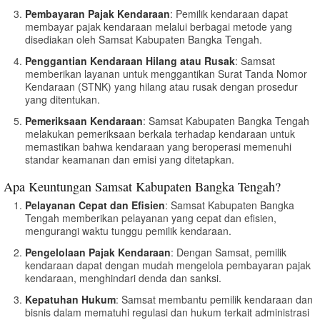
Pembayaran Pajak Kendaraan
: Pemilik kendaraan dapat
membayar pajak kendaraan melalui berbagai metode yang
disediakan oleh Samsat Kabupaten Bangka Tengah.
Penggantian Kendaraan Hilang atau Rusak
: Samsat
memberikan layanan untuk menggantikan Surat Tanda Nomor
Kendaraan (STNK) yang hilang atau rusak dengan prosedur
yang ditentukan.
Pemeriksaan Kendaraan
: Samsat Kabupaten Bangka Tengah
melakukan pemeriksaan berkala terhadap kendaraan untuk
memastikan bahwa kendaraan yang beroperasi memenuhi
standar keamanan dan emisi yang ditetapkan.
Apa Keuntungan Samsat Kabupaten Bangka Tengah?
Pelayanan Cepat dan Efisien
: Samsat Kabupaten Bangka
Tengah memberikan pelayanan yang cepat dan efisien,
mengurangi waktu tunggu pemilik kendaraan.
Pengelolaan Pajak Kendaraan
: Dengan Samsat, pemilik
kendaraan dapat dengan mudah mengelola pembayaran pajak
kendaraan, menghindari denda dan sanksi.
Kepatuhan Hukum
: Samsat membantu pemilik kendaraan dan
bisnis dalam mematuhi regulasi dan hukum terkait administrasi