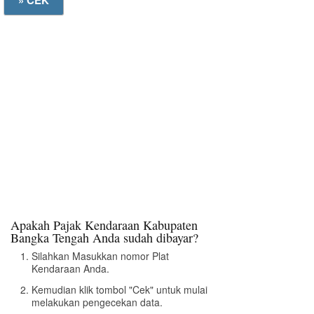
Apakah Pajak Kendaraan Kabupaten
Bangka Tengah Anda sudah dibayar?
Silahkan Masukkan nomor Plat
Kendaraan Anda.
Kemudian klik tombol "Cek" untuk mulai
melakukan pengecekan data.