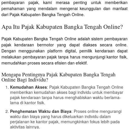
pembayaran pajak, kami merasa penting untuk memberikan
pemahaman yang mendalam mengenai keunggulan dan manfaat
dari Pajak Kabupaten Bangka Tengah Online.
Apa Itu Pajak Kabupaten Bangka Tengah Online?
Pajak Kabupaten Bangka Tengah Online adalah sistem pembayaran
pajak kendaraan bermotor yang dapat diakses secara online.
Dengan menggunakan platform digital, pemilik kendaraan dapat
melakukan pembayaran pajak tanpa harus mengunjungi kantor fisik,
memudahkan proses secara efisien dan efektif.
Mengapa Pentingnya Pajak Kabupaten Bangka Tengah
Online Bagi Individu?
Kemudahan Akses
: Pajak Kabupaten Bangka Tengah Online
memberikan kemudahan akses bagi individu untuk membayar
pajak kendaraan tanpa harus menghabiskan waktu berlama-
lama di kantor fisik.
Penghematan Waktu dan Biaya
: Proses online mengurangi
waktu dan biaya yang harus dikeluarkan individu dalam
perjalanan ke kantor pajak, memungkinkan fokus lebih pada
aktivitas lainnya.