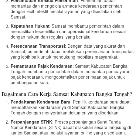
Pemantauan Armada Pemerintah
: Pemerintah dapat
memantau dan mengelola armada kendaraan pemerintah
dengan lebih efektif melalui layanan yang disediakan oleh
Samsat.
Kepatuhan Hukum
: Samsat membantu pemerintah dalam
memastikan kepemilikan dan operasional kendaraan sesuai
dengan hukum dan regulasi yang berlaku.
Perencanaan Transportasi
: Dengan data yang akurat dari
Samsat, pemerintah dapat melakukan perencanaan transportasi
yang lebih baik untuk mendukung mobilitas masyarakat.
Pemantauan Pajak Kendaraan
: Samsat Kabupaten Bangka
Tengah membantu pemerintah dalam memantau pembayaran
pajak kendaraan, mengoptimalkan penerimaan pajak untuk
pembangunan kota.
Bagaimana Cara Kerja Samsat Kabupaten Bangka Tengah?
Pendaftaran Kendaraan Baru
: Pemilik kendaraan baru dapat
mendaftarkan kendaraannya di Samsat Kabupaten Bangka
Tengah dengan menyertakan dokumen yang diperlukan.
Perpanjangan STNK
: Proses perpanjangan Surat Tanda
Nomor Kendaraan (STNK) dapat dilakukan secara langsung di
kantor Samsat atau melalui layanan online yang disediakan.