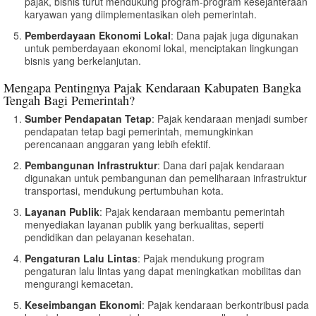
pajak, bisnis turut mendukung program-program kesejahteraan
karyawan yang diimplementasikan oleh pemerintah.
Pemberdayaan Ekonomi Lokal
: Dana pajak juga digunakan
untuk pemberdayaan ekonomi lokal, menciptakan lingkungan
bisnis yang berkelanjutan.
Mengapa Pentingnya Pajak Kendaraan Kabupaten Bangka
Tengah Bagi Pemerintah?
Sumber Pendapatan Tetap
: Pajak kendaraan menjadi sumber
pendapatan tetap bagi pemerintah, memungkinkan
perencanaan anggaran yang lebih efektif.
Pembangunan Infrastruktur
: Dana dari pajak kendaraan
digunakan untuk pembangunan dan pemeliharaan infrastruktur
transportasi, mendukung pertumbuhan kota.
Layanan Publik
: Pajak kendaraan membantu pemerintah
menyediakan layanan publik yang berkualitas, seperti
pendidikan dan pelayanan kesehatan.
Pengaturan Lalu Lintas
: Pajak mendukung program
pengaturan lalu lintas yang dapat meningkatkan mobilitas dan
mengurangi kemacetan.
Keseimbangan Ekonomi
: Pajak kendaraan berkontribusi pada