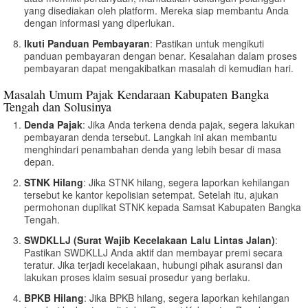
yang disediakan oleh platform. Mereka siap membantu Anda
dengan informasi yang diperlukan.
Ikuti Panduan Pembayaran
: Pastikan untuk mengikuti
panduan pembayaran dengan benar. Kesalahan dalam proses
pembayaran dapat mengakibatkan masalah di kemudian hari.
Masalah Umum Pajak Kendaraan Kabupaten Bangka
Tengah dan Solusinya
Denda Pajak
: Jika Anda terkena denda pajak, segera lakukan
pembayaran denda tersebut. Langkah ini akan membantu
menghindari penambahan denda yang lebih besar di masa
depan.
STNK Hilang
: Jika STNK hilang, segera laporkan kehilangan
tersebut ke kantor kepolisian setempat. Setelah itu, ajukan
permohonan duplikat STNK kepada Samsat Kabupaten Bangka
Tengah.
SWDKLLJ (Surat Wajib Kecelakaan Lalu Lintas Jalan)
:
Pastikan SWDKLLJ Anda aktif dan membayar premi secara
teratur. Jika terjadi kecelakaan, hubungi pihak asuransi dan
lakukan proses klaim sesuai prosedur yang berlaku.
BPKB Hilang
: Jika BPKB hilang, segera laporkan kehilangan