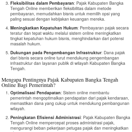
Fleksibilitas dalam Pembayaran
: Pajak Kabupaten Bangka
Tengah Online memberikan fleksibilitas dalam metode
pembayaran, memudahkan bisnis untuk memilih opsi yang
paling sesuai dengan kebijakan keuangan mereka.
Meningkatkan Kepatuhan Hukum
: Pembayaran pajak secara
teratur dan tepat waktu melalui sistem online meningkatkan
tingkat kepatuhan hukum bisnis, menghindarkan dari potensi
masalah hukum.
Dukungan pada Pengembangan Infrastruktur
: Dana pajak
dari bisnis secara online turut mendukung pengembangan
infrastruktur dan layanan publik di wilayah Kabupaten Bangka
Tengah.
Mengapa Pentingnya Pajak Kabupaten Bangka Tengah
Online Bagi Pemerintah?
Optimalisasi Pendapatan
: Sistem online membantu
pemerintah mengoptimalkan pendapatan dari pajak kendaraan,
memastikan dana yang cukup untuk mendukung pembangunan
wilayah.
Peningkatan Efisiensi Administrasi
: Pajak Kabupaten Bangka
Tengah Online mempercepat proses administrasi pajak,
mengurangi beban pekerjaan petugas pajak dan meningkatkan