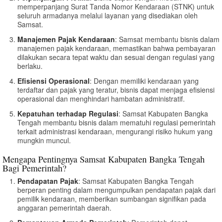
memperpanjang Surat Tanda Nomor Kendaraan (STNK) untuk
seluruh armadanya melalui layanan yang disediakan oleh
Samsat.
Manajemen Pajak Kendaraan
: Samsat membantu bisnis dalam
manajemen pajak kendaraan, memastikan bahwa pembayaran
dilakukan secara tepat waktu dan sesuai dengan regulasi yang
berlaku.
Efisiensi Operasional
: Dengan memiliki kendaraan yang
terdaftar dan pajak yang teratur, bisnis dapat menjaga efisiensi
operasional dan menghindari hambatan administratif.
Kepatuhan terhadap Regulasi
: Samsat Kabupaten Bangka
Tengah membantu bisnis dalam mematuhi regulasi pemerintah
terkait administrasi kendaraan, mengurangi risiko hukum yang
mungkin muncul.
Mengapa Pentingnya Samsat Kabupaten Bangka Tengah
Bagi Pemerintah?
Pendapatan Pajak
: Samsat Kabupaten Bangka Tengah
berperan penting dalam mengumpulkan pendapatan pajak dari
pemilik kendaraan, memberikan sumbangan signifikan pada
anggaran pemerintah daerah.