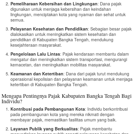
Pemeliharaan Kebersihan dan Lingkungan
: Dana pajak
digunakan untuk menjaga kebersihan dan keindahan
lingkungan, menciptakan kota yang nyaman dan sehat untuk
semua.
Pelayanan Kesehatan dan Pendidikan
: Sebagian besar pajak
dialokasikan untuk meningkatkan sistem kesehatan dan
pendidikan di Kabupaten Bangka Tengah, mendukung
kesejahteraan masyarakat.
Pengelolaan Lalu Lintas
: Pajak kendaraan membantu dalam
mengatur dan meningkatkan sistem transportasi, mengurangi
kemacetan, dan meningkatkan mobilitas masyarakat.
Keamanan dan Ketertiban
: Dana dari pajak turut mendukung
operasional kepolisian dan pelayanan keamanan untuk menjaga
ketertiban di Kabupaten Bangka Tengah.
Mengapa Pentingnya Pajak Kabupaten Bangka Tengah Bagi
Individu?
Kontribusi pada Pembangunan Kota
: Individu berkontribusi
pada pembangunan kota yang mereka nikmati dengan
membayar pajak, memastikan fasilitas umum yang baik.
Layanan Publik yang Berkualitas
: Pajak membantu
menyediakan layanan publik seperti pelayanan kesehatan dan