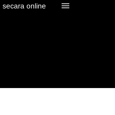
 secara online