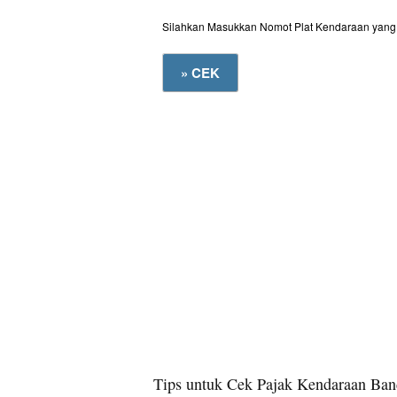
Silahkan Masukkan Nomot Plat Kendaraan yang 
Tips untuk Cek Pajak Kendaraan Ban