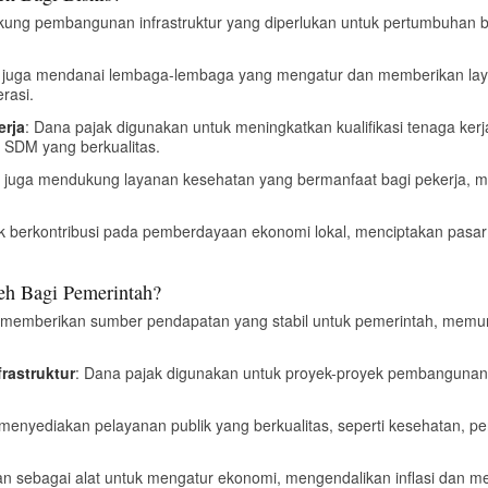
ung pembangunan infrastruktur yang diperlukan untuk pertumbuhan bisnis,
k juga mendanai lembaga-lembaga yang mengatur dan memberikan lay
rasi.
erja
: Dana pajak digunakan untuk meningkatkan kualifikasi tenaga ker
e SDM yang berkualitas.
k juga mendukung layanan kesehatan yang bermanfaat bagi pekerja, m
ak berkontribusi pada pemberdayaan ekonomi lokal, menciptakan pasar 
eh Bagi Pemerintah?
 memberikan sumber pendapatan yang stabil untuk pemerintah, mem
rastruktur
: Dana pajak digunakan untuk proyek-proyek pembangunan d
menyediakan pelayanan publik yang berkualitas, seperti kesehatan, p
an sebagai alat untuk mengatur ekonomi, mengendalikan inflasi dan me