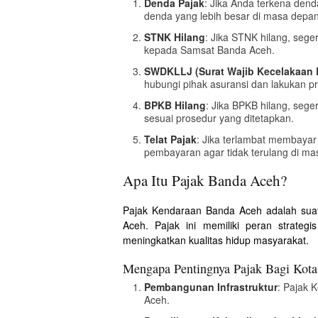
Denda Pajak
: Jika Anda terkena den
denda yang lebih besar di masa depan
STNK Hilang
: Jika STNK hilang, sege
kepada Samsat Banda Aceh.
SWDKLLJ (Surat Wajib Kecelakaan L
hubungi pihak asuransi dan lakukan pr
BPKB Hilang
: Jika BPKB hilang, seg
sesuai prosedur yang ditetapkan.
Telat Pajak
: Jika terlambat membaya
pembayaran agar tidak terulang di m
Apa Itu Pajak Banda Aceh?
Pajak Kendaraan Banda Aceh adalah suatu
Aceh. Pajak ini memiliki peran strate
meningkatkan kualitas hidup masyarakat.
Mengapa Pentingnya Pajak Bagi Kot
Pembangunan Infrastruktur
: Pajak 
Aceh.