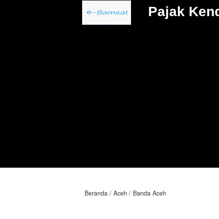
Pajak Ken
Beranda
Aceh
Banda Aceh