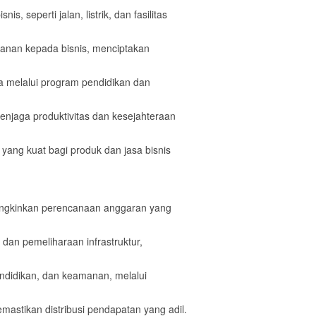
 seperti jalan, listrik, dan fasilitas
anan kepada bisnis, menciptakan
ja melalui program pendidikan dan
enjaga produktivitas dan kesejahteraan
yang kuat bagi produk dan jasa bisnis
ungkinkan perencanaan anggaran yang
an pemeliharaan infrastruktur,
endidikan, dan keamanan, melalui
mastikan distribusi pendapatan yang adil.