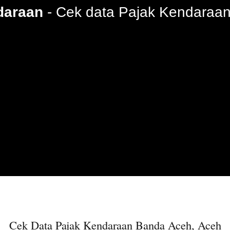
daraan
Cek data Pajak Kendaraan
Cek Data Pajak Kendaraan Banda Aceh, Aceh