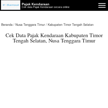
Pajak Kendaraan
Cek data Pajak Kendaraan secara online
Beranda
Nusa Tenggara Timur
Kabupaten Timor Tengah Selatan
Cek Data Pajak Kendaraan Kabupaten Timor
Tengah Selatan, Nusa Tenggara Timur