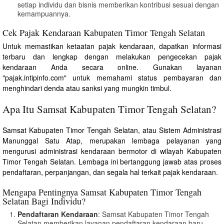
setiap individu dan bisnis memberikan kontribusi sesuai dengan
kemampuannya.
Cek Pajak Kendaraan Kabupaten Timor Tengah Selatan
Untuk memastikan ketaatan pajak kendaraan, dapatkan informasi
terbaru dan lengkap dengan melakukan pengecekan pajak
kendaraan Anda secara online. Gunakan layanan
"pajak.intipinfo.com" untuk memahami status pembayaran dan
menghindari denda atau sanksi yang mungkin timbul.
Apa Itu Samsat Kabupaten Timor Tengah Selatan?
Samsat Kabupaten Timor Tengah Selatan, atau Sistem Administrasi
Manunggal Satu Atap, merupakan lembaga pelayanan yang
mengurusi administrasi kendaraan bermotor di wilayah Kabupaten
Timor Tengah Selatan. Lembaga ini bertanggung jawab atas proses
pendaftaran, perpanjangan, dan segala hal terkait pajak kendaraan.
Mengapa Pentingnya Samsat Kabupaten Timor Tengah
Selatan Bagi Individu?
Pendaftaran Kendaraan
: Samsat Kabupaten Timor Tengah
Selatan memberikan layanan pendaftaran kendaraan baru,