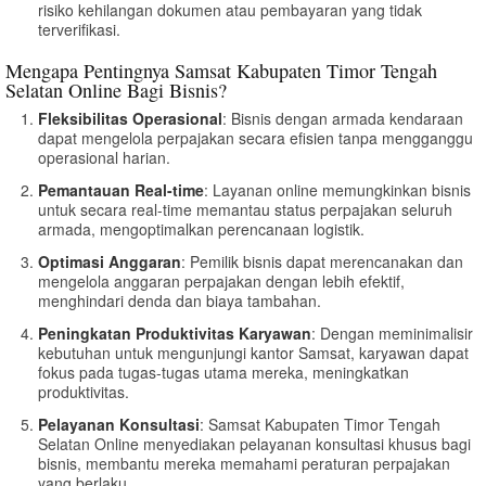
risiko kehilangan dokumen atau pembayaran yang tidak
terverifikasi.
Mengapa Pentingnya Samsat Kabupaten Timor Tengah
Selatan Online Bagi Bisnis?
Fleksibilitas Operasional
: Bisnis dengan armada kendaraan
dapat mengelola perpajakan secara efisien tanpa mengganggu
operasional harian.
Pemantauan Real-time
: Layanan online memungkinkan bisnis
untuk secara real-time memantau status perpajakan seluruh
armada, mengoptimalkan perencanaan logistik.
Optimasi Anggaran
: Pemilik bisnis dapat merencanakan dan
mengelola anggaran perpajakan dengan lebih efektif,
menghindari denda dan biaya tambahan.
Peningkatan Produktivitas Karyawan
: Dengan meminimalisir
kebutuhan untuk mengunjungi kantor Samsat, karyawan dapat
fokus pada tugas-tugas utama mereka, meningkatkan
produktivitas.
Pelayanan Konsultasi
: Samsat Kabupaten Timor Tengah
Selatan Online menyediakan pelayanan konsultasi khusus bagi
bisnis, membantu mereka memahami peraturan perpajakan
yang berlaku.