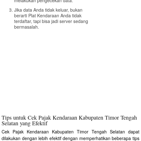
melakukan pengecekan data.
Jika data Anda tidak keluar, bukan
berarti Plat Kendaraan Anda tidak
terdaftar, tapi bisa jadi server sedang
bermasalah.
Tips untuk Cek Pajak Kendaraan Kabupaten Timor Tengah
Selatan yang Efektif
Cek Pajak Kendaraan Kabupaten Timor Tengah Selatan dapat
dilakukan dengan lebih efektif dengan memperhatikan beberapa tips