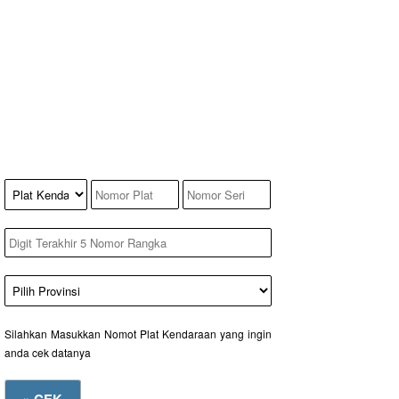
Silahkan Masukkan Nomot Plat Kendaraan yang ingin
anda cek datanya