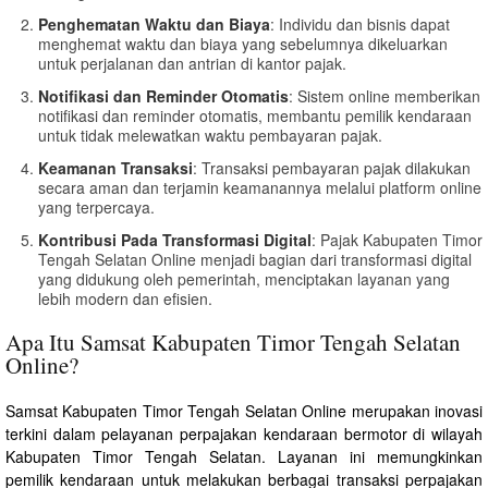
Penghematan Waktu dan Biaya
: Individu dan bisnis dapat
menghemat waktu dan biaya yang sebelumnya dikeluarkan
untuk perjalanan dan antrian di kantor pajak.
Notifikasi dan Reminder Otomatis
: Sistem online memberikan
notifikasi dan reminder otomatis, membantu pemilik kendaraan
untuk tidak melewatkan waktu pembayaran pajak.
Keamanan Transaksi
: Transaksi pembayaran pajak dilakukan
secara aman dan terjamin keamanannya melalui platform online
yang terpercaya.
Kontribusi Pada Transformasi Digital
: Pajak Kabupaten Timor
Tengah Selatan Online menjadi bagian dari transformasi digital
yang didukung oleh pemerintah, menciptakan layanan yang
lebih modern dan efisien.
Apa Itu Samsat Kabupaten Timor Tengah Selatan
Online?
Samsat Kabupaten Timor Tengah Selatan Online merupakan inovasi
terkini dalam pelayanan perpajakan kendaraan bermotor di wilayah
Kabupaten Timor Tengah Selatan. Layanan ini memungkinkan
pemilik kendaraan untuk melakukan berbagai transaksi perpajakan