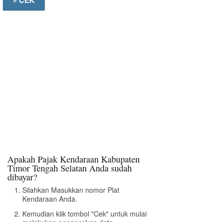
Apakah Pajak Kendaraan Kabupaten
Timor Tengah Selatan Anda sudah
dibayar?
Silahkan Masukkan nomor Plat
Kendaraan Anda.
Kemudian klik tombol "Cek" untuk mulai