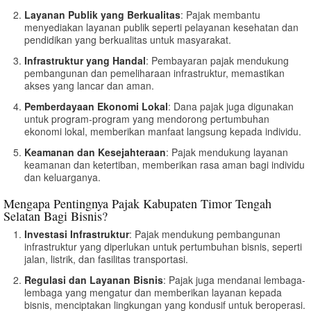
Layanan Publik yang Berkualitas
: Pajak membantu
menyediakan layanan publik seperti pelayanan kesehatan dan
pendidikan yang berkualitas untuk masyarakat.
Infrastruktur yang Handal
: Pembayaran pajak mendukung
pembangunan dan pemeliharaan infrastruktur, memastikan
akses yang lancar dan aman.
Pemberdayaan Ekonomi Lokal
: Dana pajak juga digunakan
untuk program-program yang mendorong pertumbuhan
ekonomi lokal, memberikan manfaat langsung kepada individu.
Keamanan dan Kesejahteraan
: Pajak mendukung layanan
keamanan dan ketertiban, memberikan rasa aman bagi individu
dan keluarganya.
Mengapa Pentingnya Pajak Kabupaten Timor Tengah
Selatan Bagi Bisnis?
Investasi Infrastruktur
: Pajak mendukung pembangunan
infrastruktur yang diperlukan untuk pertumbuhan bisnis, seperti
jalan, listrik, dan fasilitas transportasi.
Regulasi dan Layanan Bisnis
: Pajak juga mendanai lembaga-
lembaga yang mengatur dan memberikan layanan kepada
bisnis, menciptakan lingkungan yang kondusif untuk beroperasi.