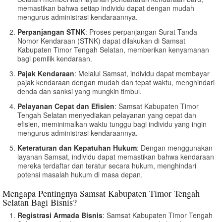
memastikan bahwa setiap individu dapat dengan mudah
mengurus administrasi kendaraannya.
Perpanjangan STNK
: Proses perpanjangan Surat Tanda
Nomor Kendaraan (STNK) dapat dilakukan di Samsat
Kabupaten Timor Tengah Selatan, memberikan kenyamanan
bagi pemilik kendaraan.
Pajak Kendaraan
: Melalui Samsat, individu dapat membayar
pajak kendaraan dengan mudah dan tepat waktu, menghindari
denda dan sanksi yang mungkin timbul.
Pelayanan Cepat dan Efisien
: Samsat Kabupaten Timor
Tengah Selatan menyediakan pelayanan yang cepat dan
efisien, meminimalkan waktu tunggu bagi individu yang ingin
mengurus administrasi kendaraannya.
Keteraturan dan Kepatuhan Hukum
: Dengan menggunakan
layanan Samsat, individu dapat memastikan bahwa kendaraan
mereka terdaftar dan teratur secara hukum, menghindari
potensi masalah hukum di masa depan.
Mengapa Pentingnya Samsat Kabupaten Timor Tengah
Selatan Bagi Bisnis?
Registrasi Armada Bisnis
: Samsat Kabupaten Timor Tengah