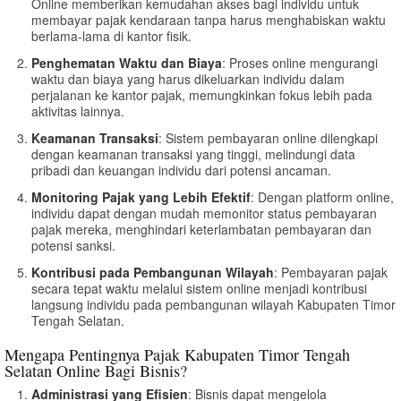
Online memberikan kemudahan akses bagi individu untuk
membayar pajak kendaraan tanpa harus menghabiskan waktu
berlama-lama di kantor fisik.
Penghematan Waktu dan Biaya
: Proses online mengurangi
waktu dan biaya yang harus dikeluarkan individu dalam
perjalanan ke kantor pajak, memungkinkan fokus lebih pada
aktivitas lainnya.
Keamanan Transaksi
: Sistem pembayaran online dilengkapi
dengan keamanan transaksi yang tinggi, melindungi data
pribadi dan keuangan individu dari potensi ancaman.
Monitoring Pajak yang Lebih Efektif
: Dengan platform online,
individu dapat dengan mudah memonitor status pembayaran
pajak mereka, menghindari keterlambatan pembayaran dan
potensi sanksi.
Kontribusi pada Pembangunan Wilayah
: Pembayaran pajak
secara tepat waktu melalui sistem online menjadi kontribusi
langsung individu pada pembangunan wilayah Kabupaten Timor
Tengah Selatan.
Mengapa Pentingnya Pajak Kabupaten Timor Tengah
Selatan Online Bagi Bisnis?
Administrasi yang Efisien
: Bisnis dapat mengelola