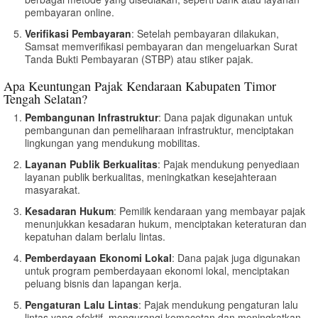
pembayaran online.
Verifikasi Pembayaran
: Setelah pembayaran dilakukan,
Samsat memverifikasi pembayaran dan mengeluarkan Surat
Tanda Bukti Pembayaran (STBP) atau stiker pajak.
Apa Keuntungan Pajak Kendaraan Kabupaten Timor
Tengah Selatan?
Pembangunan Infrastruktur
: Dana pajak digunakan untuk
pembangunan dan pemeliharaan infrastruktur, menciptakan
lingkungan yang mendukung mobilitas.
Layanan Publik Berkualitas
: Pajak mendukung penyediaan
layanan publik berkualitas, meningkatkan kesejahteraan
masyarakat.
Kesadaran Hukum
: Pemilik kendaraan yang membayar pajak
menunjukkan kesadaran hukum, menciptakan keteraturan dan
kepatuhan dalam berlalu lintas.
Pemberdayaan Ekonomi Lokal
: Dana pajak juga digunakan
untuk program pemberdayaan ekonomi lokal, menciptakan
peluang bisnis dan lapangan kerja.
Pengaturan Lalu Lintas
: Pajak mendukung pengaturan lalu
lintas yang efektif, mengurangi kemacetan dan meningkatkan