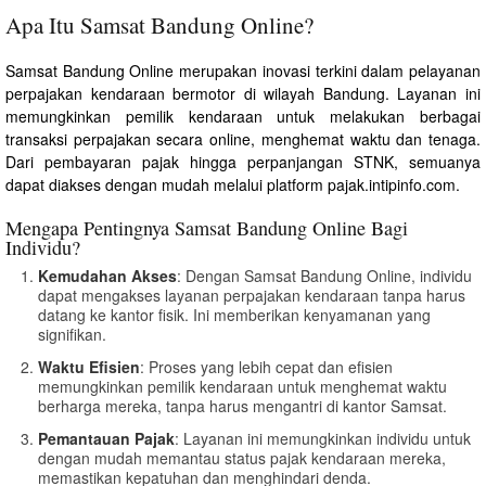
Apa Itu Samsat Bandung Online?
Samsat Bandung Online merupakan inovasi terkini dalam pelayanan
perpajakan kendaraan bermotor di wilayah Bandung. Layanan ini
memungkinkan pemilik kendaraan untuk melakukan berbagai
transaksi perpajakan secara online, menghemat waktu dan tenaga.
Dari pembayaran pajak hingga perpanjangan STNK, semuanya
dapat diakses dengan mudah melalui platform pajak.intipinfo.com.
Mengapa Pentingnya Samsat Bandung Online Bagi
Individu?
Kemudahan Akses
: Dengan Samsat Bandung Online, individu
dapat mengakses layanan perpajakan kendaraan tanpa harus
datang ke kantor fisik. Ini memberikan kenyamanan yang
signifikan.
Waktu Efisien
: Proses yang lebih cepat dan efisien
memungkinkan pemilik kendaraan untuk menghemat waktu
berharga mereka, tanpa harus mengantri di kantor Samsat.
Pemantauan Pajak
: Layanan ini memungkinkan individu untuk
dengan mudah memantau status pajak kendaraan mereka,
memastikan kepatuhan dan menghindari denda.