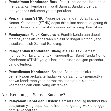
Pendaftaran Kendaraan Baru
: Pemilik kendaraan baru dapat
mendaftarkan kendaraannya di Samsat Bandung dengan
menyertakan dokumen yang diperlukan.
Perpanjangan STNK
: Proses perpanjangan Surat Tanda
Nomor Kendaraan (STNK) dapat dilakukan secara langsung di
kantor Samsat atau melalui layanan online yang disediakan.
Pembayaran Pajak Kendaraan
: Pemilik kendaraan dapat
membayar pajak kendaraan melalui berbagai metode yang
disediakan oleh Samsat Bandung.
Penggantian Kendaraan Hilang atau Rusak
: Samsat
memberikan layanan untuk menggantikan Surat Tanda Nomor
Kendaraan (STNK) yang hilang atau rusak dengan prosedur
yang ditentukan.
Pemeriksaan Kendaraan
: Samsat Bandung melakukan
pemeriksaan berkala terhadap kendaraan untuk memastikan
bahwa kendaraan yang beroperasi memenuhi standar
keamanan dan emisi yang ditetapkan.
Apa Keuntungan Samsat Bandung?
Pelayanan Cepat dan Efisien
: Samsat Bandung memberikan
pelayanan yang cepat dan efisien, mengurangi waktu tunggu
pemilik kendaraan.