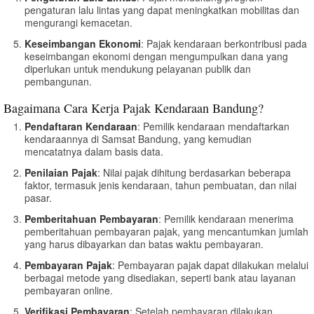
pengaturan lalu lintas yang dapat meningkatkan mobilitas dan
mengurangi kemacetan.
Keseimbangan Ekonomi
: Pajak kendaraan berkontribusi pada
keseimbangan ekonomi dengan mengumpulkan dana yang
diperlukan untuk mendukung pelayanan publik dan
pembangunan.
Bagaimana Cara Kerja Pajak Kendaraan Bandung?
Pendaftaran Kendaraan
: Pemilik kendaraan mendaftarkan
kendaraannya di Samsat Bandung, yang kemudian
mencatatnya dalam basis data.
Penilaian Pajak
: Nilai pajak dihitung berdasarkan beberapa
faktor, termasuk jenis kendaraan, tahun pembuatan, dan nilai
pasar.
Pemberitahuan Pembayaran
: Pemilik kendaraan menerima
pemberitahuan pembayaran pajak, yang mencantumkan jumlah
yang harus dibayarkan dan batas waktu pembayaran.
Pembayaran Pajak
: Pembayaran pajak dapat dilakukan melalui
berbagai metode yang disediakan, seperti bank atau layanan
pembayaran online.
Verifikasi Pembayaran
: Setelah pembayaran dilakukan,