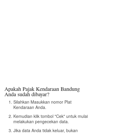
Apakah Pajak Kendaraan Bandung
Anda sudah dibayar?
Silahkan Masukkan nomor Plat
Kendaraan Anda.
Kemudian klik tombol "Cek" untuk mulai
melakukan pengecekan data.
Jika data Anda tidak keluar, bukan