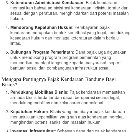
Keteraturan Administrasi Kendaraan
: Pajak kendaraan
memastikan bahwa administrasi kendaraan individu teratur dan
sesuai dengan peraturan, menghindarkan dari potensi masalah
hukum.
Mendorong Kepatuhan Hukum
: Pembayaran pajak
kendaraan merupakan bentuk kontribusi yang legal, mendukung
kesadaran hukum dan menjaga keteraturan dalam berlalu
lintas.
Dukungan Program Pemerintah
: Dana pajak juga digunakan
untuk mendukung program-program pemerintah yang
memberikan manfaat langsung kepada masyarakat, seperti
bantuan sosial dan pembangunan infrastruktur sosial.
Mengapa Pentingnya Pajak Kendaraan Bandung Bagi
Bisnis?
Pendukung Mobilitas Bisnis
: Pajak kendaraan memastikan
armada bisnis terdaftar dan dapat beroperasi secara legal,
mendukung mobilitas dan kelancaran operasional.
Kepatuhan Hukum
: Bisnis yang membayar pajak kendaraan
menunjukkan kepemilikan yang sah atas kendaraan mereka,
menghindari potensi sanksi dan masalah hukum.
Investasi Infrastruktur
: Sebagian dana dari pajak kendaraan