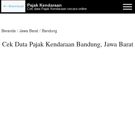
Pajak Kendaraan
Cek data Pajak Kendaraan secara online
Beranda
Jawa Barat
Bandung
Cek Data Pajak Kendaraan Bandung, Jawa Barat