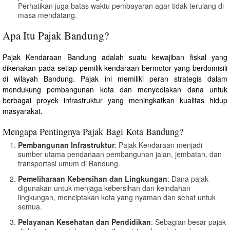
Perhatikan juga batas waktu pembayaran agar tidak terulang di
masa mendatang.
Apa Itu Pajak Bandung?
Pajak Kendaraan Bandung adalah suatu kewajiban fiskal yang
dikenakan pada setiap pemilik kendaraan bermotor yang berdomisili
di wilayah Bandung. Pajak ini memiliki peran strategis dalam
mendukung pembangunan kota dan menyediakan dana untuk
berbagai proyek infrastruktur yang meningkatkan kualitas hidup
masyarakat.
Mengapa Pentingnya Pajak Bagi Kota Bandung?
Pembangunan Infrastruktur
: Pajak Kendaraan menjadi
sumber utama pendanaan pembangunan jalan, jembatan, dan
transportasi umum di Bandung.
Pemeliharaan Kebersihan dan Lingkungan
: Dana pajak
digunakan untuk menjaga kebersihan dan keindahan
lingkungan, menciptakan kota yang nyaman dan sehat untuk
semua.
Pelayanan Kesehatan dan Pendidikan
: Sebagian besar pajak