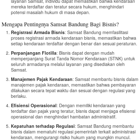
layanan Samsat, individu dapat memastikan bahwa kendaraan
mereka terdaftar dan teratur secara hukum, menghindari
potensi masalah hukum di masa depan.
Mengapa Pentingnya Samsat Bandung Bagi Bisnis?
Registrasi Armada Bisnis
: Samsat Bandung memfasilitasi
proses registrasi armada kendaraan bisnis, memastikan bahwa
setiap kendaraan terdaftar dengan benar dan sesuai peraturan.
Perpanjangan Flotilla
: Bisnis dapat dengan mudah
memperpanjang Surat Tanda Nomor Kendaraan (STNK) untuk
seluruh armadanya melalui layanan yang disediakan oleh
Samsat.
Manajemen Pajak Kendaraan
: Samsat membantu bisnis dalam
manajemen pajak kendaraan, memastikan bahwa pembayaran
dilakukan secara tepat waktu dan sesuai dengan regulasi yang
berlaku.
Efisiensi Operasional
: Dengan memiliki kendaraan yang
terdaftar dan pajak yang teratur, bisnis dapat menjaga efisiensi
operasional dan menghindari hambatan administratif.
Kepatuhan terhadap Regulasi
: Samsat Bandung membantu
bisnis dalam mematuhi regulasi pemerintah terkait administrasi
kendaraan, mengurangi risiko hukum yang mungkin muncul.