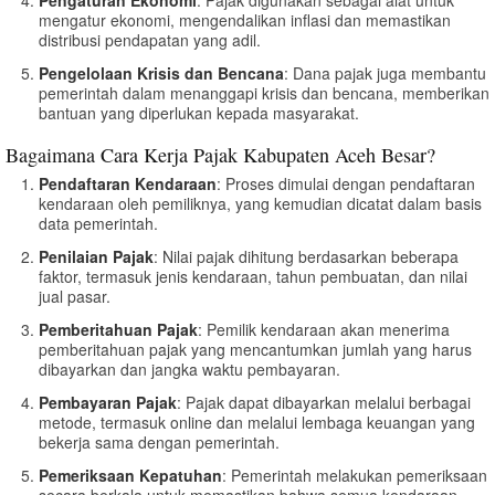
mengatur ekonomi, mengendalikan inflasi dan memastikan
distribusi pendapatan yang adil.
Pengelolaan Krisis dan Bencana
: Dana pajak juga membantu
pemerintah dalam menanggapi krisis dan bencana, memberikan
bantuan yang diperlukan kepada masyarakat.
Bagaimana Cara Kerja Pajak Kabupaten Aceh Besar?
Pendaftaran Kendaraan
: Proses dimulai dengan pendaftaran
kendaraan oleh pemiliknya, yang kemudian dicatat dalam basis
data pemerintah.
Penilaian Pajak
: Nilai pajak dihitung berdasarkan beberapa
faktor, termasuk jenis kendaraan, tahun pembuatan, dan nilai
jual pasar.
Pemberitahuan Pajak
: Pemilik kendaraan akan menerima
pemberitahuan pajak yang mencantumkan jumlah yang harus
dibayarkan dan jangka waktu pembayaran.
Pembayaran Pajak
: Pajak dapat dibayarkan melalui berbagai
metode, termasuk online dan melalui lembaga keuangan yang
bekerja sama dengan pemerintah.
Pemeriksaan Kepatuhan
: Pemerintah melakukan pemeriksaan
secara berkala untuk memastikan bahwa semua kendaraan