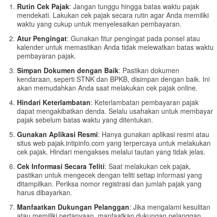
Rutin Cek Pajak
: Jangan tunggu hingga batas waktu pajak
mendekati. Lakukan cek pajak secara rutin agar Anda memiliki
waktu yang cukup untuk menyelesaikan pembayaran.
Atur Pengingat
: Gunakan fitur pengingat pada ponsel atau
kalender untuk memastikan Anda tidak melewatkan batas waktu
pembayaran pajak.
Simpan Dokumen dengan Baik
: Pastikan dokumen
kendaraan, seperti STNK dan BPKB, disimpan dengan baik. Ini
akan memudahkan Anda saat melakukan cek pajak online.
Hindari Keterlambatan
: Keterlambatan pembayaran pajak
dapat mengakibatkan denda. Selalu usahakan untuk membayar
pajak sebelum batas waktu yang ditentukan.
Gunakan Aplikasi Resmi
: Hanya gunakan aplikasi resmi atau
situs web pajak.intipinfo.com yang terpercaya untuk melakukan
cek pajak. Hindari mengakses melalui tautan yang tidak jelas.
Cek Informasi Secara Teliti
: Saat melakukan cek pajak,
pastikan untuk mengecek dengan teliti setiap informasi yang
ditampilkan. Periksa nomor registrasi dan jumlah pajak yang
harus dibayarkan.
Manfaatkan Dukungan Pelanggan
: Jika mengalami kesulitan
atau memiliki pertanyaan, manfaatkan dukungan pelanggan