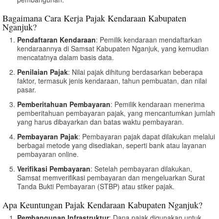
Bagaimana Cara Kerja Pajak Kendaraan Kabupaten
Nganjuk?
Pendaftaran Kendaraan
: Pemilik kendaraan mendaftarkan
kendaraannya di Samsat Kabupaten Nganjuk, yang kemudian
mencatatnya dalam basis data.
Penilaian Pajak
: Nilai pajak dihitung berdasarkan beberapa
faktor, termasuk jenis kendaraan, tahun pembuatan, dan nilai
pasar.
Pemberitahuan Pembayaran
: Pemilik kendaraan menerima
pemberitahuan pembayaran pajak, yang mencantumkan jumlah
yang harus dibayarkan dan batas waktu pembayaran.
Pembayaran Pajak
: Pembayaran pajak dapat dilakukan melalui
berbagai metode yang disediakan, seperti bank atau layanan
pembayaran online.
Verifikasi Pembayaran
: Setelah pembayaran dilakukan,
Samsat memverifikasi pembayaran dan mengeluarkan Surat
Tanda Bukti Pembayaran (STBP) atau stiker pajak.
Apa Keuntungan Pajak Kendaraan Kabupaten Nganjuk?
Pembangunan Infrastruktur
: Dana pajak digunakan untuk