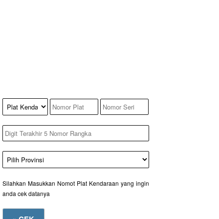
Silahkan Masukkan Nomot Plat Kendaraan yang ingin
anda cek datanya