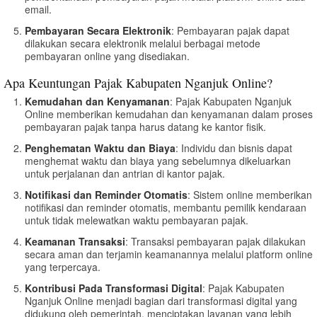
email.
Pembayaran Secara Elektronik
: Pembayaran pajak dapat
dilakukan secara elektronik melalui berbagai metode
pembayaran online yang disediakan.
Apa Keuntungan Pajak Kabupaten Nganjuk Online?
Kemudahan dan Kenyamanan
: Pajak Kabupaten Nganjuk
Online memberikan kemudahan dan kenyamanan dalam proses
pembayaran pajak tanpa harus datang ke kantor fisik.
Penghematan Waktu dan Biaya
: Individu dan bisnis dapat
menghemat waktu dan biaya yang sebelumnya dikeluarkan
untuk perjalanan dan antrian di kantor pajak.
Notifikasi dan Reminder Otomatis
: Sistem online memberikan
notifikasi dan reminder otomatis, membantu pemilik kendaraan
untuk tidak melewatkan waktu pembayaran pajak.
Keamanan Transaksi
: Transaksi pembayaran pajak dilakukan
secara aman dan terjamin keamanannya melalui platform online
yang terpercaya.
Kontribusi Pada Transformasi Digital
: Pajak Kabupaten
Nganjuk Online menjadi bagian dari transformasi digital yang
didukung oleh pemerintah, menciptakan layanan yang lebih