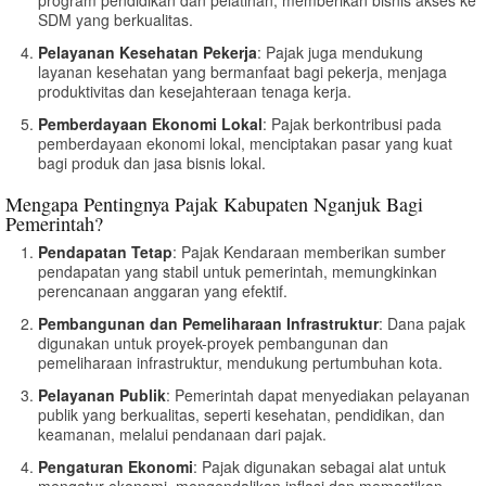
SDM yang berkualitas.
Pelayanan Kesehatan Pekerja
: Pajak juga mendukung
layanan kesehatan yang bermanfaat bagi pekerja, menjaga
produktivitas dan kesejahteraan tenaga kerja.
Pemberdayaan Ekonomi Lokal
: Pajak berkontribusi pada
pemberdayaan ekonomi lokal, menciptakan pasar yang kuat
bagi produk dan jasa bisnis lokal.
Mengapa Pentingnya Pajak Kabupaten Nganjuk Bagi
Pemerintah?
Pendapatan Tetap
: Pajak Kendaraan memberikan sumber
pendapatan yang stabil untuk pemerintah, memungkinkan
perencanaan anggaran yang efektif.
Pembangunan dan Pemeliharaan Infrastruktur
: Dana pajak
digunakan untuk proyek-proyek pembangunan dan
pemeliharaan infrastruktur, mendukung pertumbuhan kota.
Pelayanan Publik
: Pemerintah dapat menyediakan pelayanan
publik yang berkualitas, seperti kesehatan, pendidikan, dan
keamanan, melalui pendanaan dari pajak.
Pengaturan Ekonomi
: Pajak digunakan sebagai alat untuk
mengatur ekonomi, mengendalikan inflasi dan memastikan