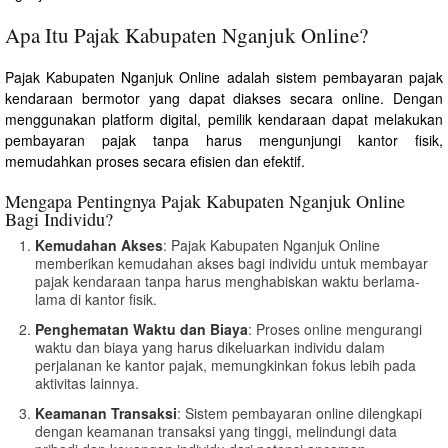
Apa Itu Pajak Kabupaten Nganjuk Online?
Pajak Kabupaten Nganjuk Online adalah sistem pembayaran pajak
kendaraan bermotor yang dapat diakses secara online. Dengan
menggunakan platform digital, pemilik kendaraan dapat melakukan
pembayaran pajak tanpa harus mengunjungi kantor fisik,
memudahkan proses secara efisien dan efektif.
Mengapa Pentingnya Pajak Kabupaten Nganjuk Online
Bagi Individu?
Kemudahan Akses
: Pajak Kabupaten Nganjuk Online
memberikan kemudahan akses bagi individu untuk membayar
pajak kendaraan tanpa harus menghabiskan waktu berlama-
lama di kantor fisik.
Penghematan Waktu dan Biaya
: Proses online mengurangi
waktu dan biaya yang harus dikeluarkan individu dalam
perjalanan ke kantor pajak, memungkinkan fokus lebih pada
aktivitas lainnya.
Keamanan Transaksi
: Sistem pembayaran online dilengkapi
dengan keamanan transaksi yang tinggi, melindungi data