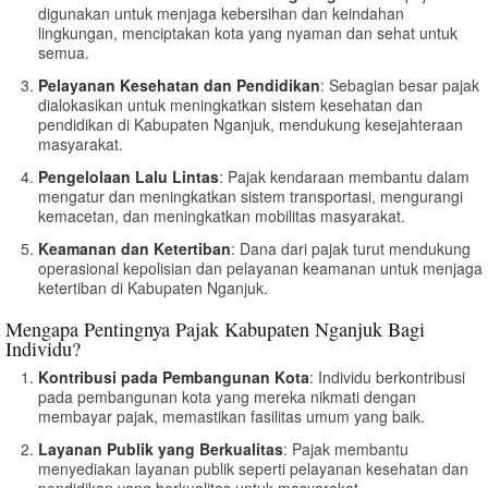
digunakan untuk menjaga kebersihan dan keindahan
lingkungan, menciptakan kota yang nyaman dan sehat untuk
semua.
Pelayanan Kesehatan dan Pendidikan
: Sebagian besar pajak
dialokasikan untuk meningkatkan sistem kesehatan dan
pendidikan di Kabupaten Nganjuk, mendukung kesejahteraan
masyarakat.
Pengelolaan Lalu Lintas
: Pajak kendaraan membantu dalam
mengatur dan meningkatkan sistem transportasi, mengurangi
kemacetan, dan meningkatkan mobilitas masyarakat.
Keamanan dan Ketertiban
: Dana dari pajak turut mendukung
operasional kepolisian dan pelayanan keamanan untuk menjaga
ketertiban di Kabupaten Nganjuk.
Mengapa Pentingnya Pajak Kabupaten Nganjuk Bagi
Individu?
Kontribusi pada Pembangunan Kota
: Individu berkontribusi
pada pembangunan kota yang mereka nikmati dengan
membayar pajak, memastikan fasilitas umum yang baik.
Layanan Publik yang Berkualitas
: Pajak membantu
menyediakan layanan publik seperti pelayanan kesehatan dan
pendidikan yang berkualitas untuk masyarakat.