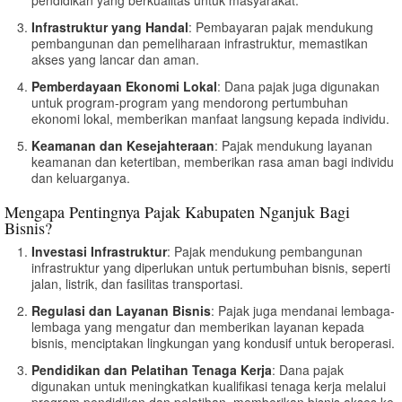
Infrastruktur yang Handal
: Pembayaran pajak mendukung
pembangunan dan pemeliharaan infrastruktur, memastikan
akses yang lancar dan aman.
Pemberdayaan Ekonomi Lokal
: Dana pajak juga digunakan
untuk program-program yang mendorong pertumbuhan
ekonomi lokal, memberikan manfaat langsung kepada individu.
Keamanan dan Kesejahteraan
: Pajak mendukung layanan
keamanan dan ketertiban, memberikan rasa aman bagi individu
dan keluarganya.
Mengapa Pentingnya Pajak Kabupaten Nganjuk Bagi
Bisnis?
Investasi Infrastruktur
: Pajak mendukung pembangunan
infrastruktur yang diperlukan untuk pertumbuhan bisnis, seperti
jalan, listrik, dan fasilitas transportasi.
Regulasi dan Layanan Bisnis
: Pajak juga mendanai lembaga-
lembaga yang mengatur dan memberikan layanan kepada
bisnis, menciptakan lingkungan yang kondusif untuk beroperasi.
Pendidikan dan Pelatihan Tenaga Kerja
: Dana pajak
digunakan untuk meningkatkan kualifikasi tenaga kerja melalui
program pendidikan dan pelatihan, memberikan bisnis akses ke