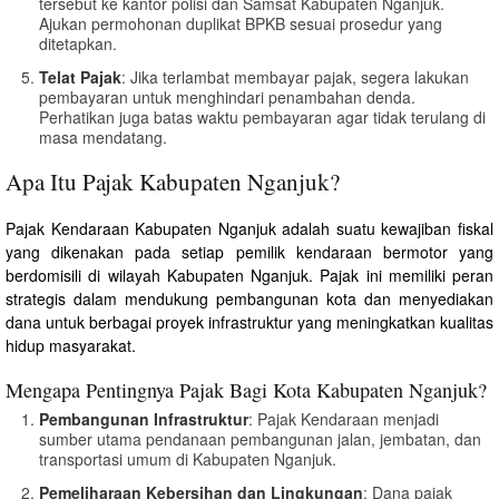
tersebut ke kantor polisi dan Samsat Kabupaten Nganjuk.
Ajukan permohonan duplikat BPKB sesuai prosedur yang
ditetapkan.
Telat Pajak
: Jika terlambat membayar pajak, segera lakukan
pembayaran untuk menghindari penambahan denda.
Perhatikan juga batas waktu pembayaran agar tidak terulang di
masa mendatang.
Apa Itu Pajak Kabupaten Nganjuk?
Pajak Kendaraan Kabupaten Nganjuk adalah suatu kewajiban fiskal
yang dikenakan pada setiap pemilik kendaraan bermotor yang
berdomisili di wilayah Kabupaten Nganjuk. Pajak ini memiliki peran
strategis dalam mendukung pembangunan kota dan menyediakan
dana untuk berbagai proyek infrastruktur yang meningkatkan kualitas
hidup masyarakat.
Mengapa Pentingnya Pajak Bagi Kota Kabupaten Nganjuk?
Pembangunan Infrastruktur
: Pajak Kendaraan menjadi
sumber utama pendanaan pembangunan jalan, jembatan, dan
transportasi umum di Kabupaten Nganjuk.
Pemeliharaan Kebersihan dan Lingkungan
: Dana pajak