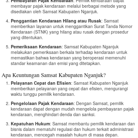
Pembayaran Pajak Kendaraan
: Pemilik kendaraan dapat
membayar pajak kendaraan melalui berbagai metode yang
disediakan oleh Samsat Kabupaten Nganjuk.
Penggantian Kendaraan Hilang atau Rusak
: Samsat
memberikan layanan untuk menggantikan Surat Tanda Nomor
Kendaraan (STNK) yang hilang atau rusak dengan prosedur
yang ditentukan.
Pemeriksaan Kendaraan
: Samsat Kabupaten Nganjuk
melakukan pemeriksaan berkala terhadap kendaraan untuk
memastikan bahwa kendaraan yang beroperasi memenuhi
standar keamanan dan emisi yang ditetapkan.
Apa Keuntungan Samsat Kabupaten Nganjuk?
Pelayanan Cepat dan Efisien
: Samsat Kabupaten Nganjuk
memberikan pelayanan yang cepat dan efisien, mengurangi
waktu tunggu pemilik kendaraan.
Pengelolaan Pajak Kendaraan
: Dengan Samsat, pemilik
kendaraan dapat dengan mudah mengelola pembayaran pajak
kendaraan, menghindari denda dan sanksi.
Kepatuhan Hukum
: Samsat membantu pemilik kendaraan dan
bisnis dalam mematuhi regulasi dan hukum terkait administrasi
kendaraan, mencegah masalah hukum di masa depan.