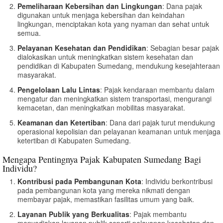
Pemeliharaan Kebersihan dan Lingkungan
: Dana pajak
digunakan untuk menjaga kebersihan dan keindahan
lingkungan, menciptakan kota yang nyaman dan sehat untuk
semua.
Pelayanan Kesehatan dan Pendidikan
: Sebagian besar pajak
dialokasikan untuk meningkatkan sistem kesehatan dan
pendidikan di Kabupaten Sumedang, mendukung kesejahteraan
masyarakat.
Pengelolaan Lalu Lintas
: Pajak kendaraan membantu dalam
mengatur dan meningkatkan sistem transportasi, mengurangi
kemacetan, dan meningkatkan mobilitas masyarakat.
Keamanan dan Ketertiban
: Dana dari pajak turut mendukung
operasional kepolisian dan pelayanan keamanan untuk menjaga
ketertiban di Kabupaten Sumedang.
Mengapa Pentingnya Pajak Kabupaten Sumedang Bagi
Individu?
Kontribusi pada Pembangunan Kota
: Individu berkontribusi
pada pembangunan kota yang mereka nikmati dengan
membayar pajak, memastikan fasilitas umum yang baik.
Layanan Publik yang Berkualitas
: Pajak membantu
menyediakan layanan publik seperti pelayanan kesehatan dan