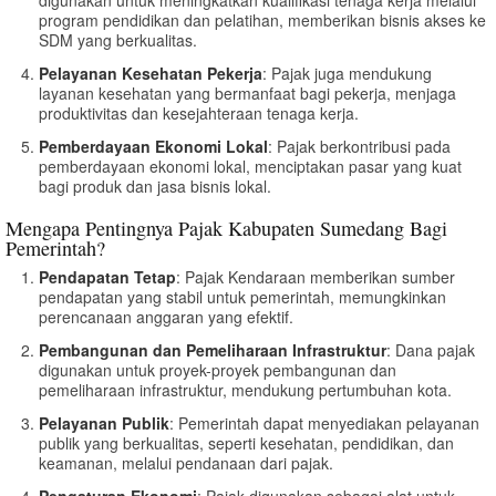
program pendidikan dan pelatihan, memberikan bisnis akses ke
SDM yang berkualitas.
Pelayanan Kesehatan Pekerja
: Pajak juga mendukung
layanan kesehatan yang bermanfaat bagi pekerja, menjaga
produktivitas dan kesejahteraan tenaga kerja.
Pemberdayaan Ekonomi Lokal
: Pajak berkontribusi pada
pemberdayaan ekonomi lokal, menciptakan pasar yang kuat
bagi produk dan jasa bisnis lokal.
Mengapa Pentingnya Pajak Kabupaten Sumedang Bagi
Pemerintah?
Pendapatan Tetap
: Pajak Kendaraan memberikan sumber
pendapatan yang stabil untuk pemerintah, memungkinkan
perencanaan anggaran yang efektif.
Pembangunan dan Pemeliharaan Infrastruktur
: Dana pajak
digunakan untuk proyek-proyek pembangunan dan
pemeliharaan infrastruktur, mendukung pertumbuhan kota.
Pelayanan Publik
: Pemerintah dapat menyediakan pelayanan
publik yang berkualitas, seperti kesehatan, pendidikan, dan
keamanan, melalui pendanaan dari pajak.
Pengaturan Ekonomi
: Pajak digunakan sebagai alat untuk