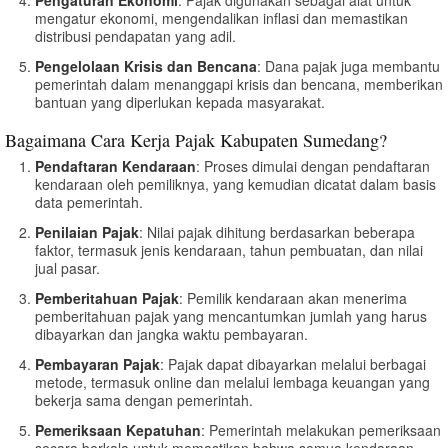
mengatur ekonomi, mengendalikan inflasi dan memastikan
distribusi pendapatan yang adil.
Pengelolaan Krisis dan Bencana
: Dana pajak juga membantu
pemerintah dalam menanggapi krisis dan bencana, memberikan
bantuan yang diperlukan kepada masyarakat.
Bagaimana Cara Kerja Pajak Kabupaten Sumedang?
Pendaftaran Kendaraan
: Proses dimulai dengan pendaftaran
kendaraan oleh pemiliknya, yang kemudian dicatat dalam basis
data pemerintah.
Penilaian Pajak
: Nilai pajak dihitung berdasarkan beberapa
faktor, termasuk jenis kendaraan, tahun pembuatan, dan nilai
jual pasar.
Pemberitahuan Pajak
: Pemilik kendaraan akan menerima
pemberitahuan pajak yang mencantumkan jumlah yang harus
dibayarkan dan jangka waktu pembayaran.
Pembayaran Pajak
: Pajak dapat dibayarkan melalui berbagai
metode, termasuk online dan melalui lembaga keuangan yang
bekerja sama dengan pemerintah.
Pemeriksaan Kepatuhan
: Pemerintah melakukan pemeriksaan
secara berkala untuk memastikan bahwa semua kendaraan