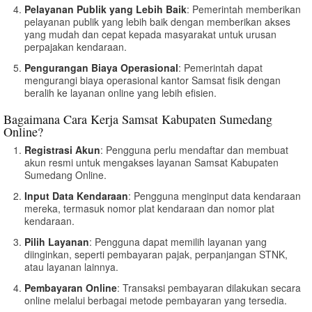
Pelayanan Publik yang Lebih Baik
: Pemerintah memberikan
pelayanan publik yang lebih baik dengan memberikan akses
yang mudah dan cepat kepada masyarakat untuk urusan
perpajakan kendaraan.
Pengurangan Biaya Operasional
: Pemerintah dapat
mengurangi biaya operasional kantor Samsat fisik dengan
beralih ke layanan online yang lebih efisien.
Bagaimana Cara Kerja Samsat Kabupaten Sumedang
Online?
Registrasi Akun
: Pengguna perlu mendaftar dan membuat
akun resmi untuk mengakses layanan Samsat Kabupaten
Sumedang Online.
Input Data Kendaraan
: Pengguna menginput data kendaraan
mereka, termasuk nomor plat kendaraan dan nomor plat
kendaraan.
Pilih Layanan
: Pengguna dapat memilih layanan yang
diinginkan, seperti pembayaran pajak, perpanjangan STNK,
atau layanan lainnya.
Pembayaran Online
: Transaksi pembayaran dilakukan secara
online melalui berbagai metode pembayaran yang tersedia.