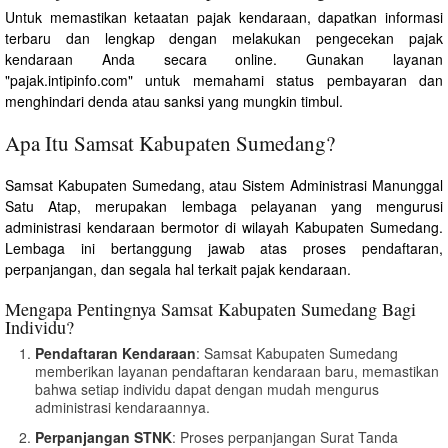
Untuk memastikan ketaatan pajak kendaraan, dapatkan informasi
terbaru dan lengkap dengan melakukan pengecekan pajak
kendaraan Anda secara online. Gunakan layanan
"pajak.intipinfo.com" untuk memahami status pembayaran dan
menghindari denda atau sanksi yang mungkin timbul.
Apa Itu Samsat Kabupaten Sumedang?
Samsat Kabupaten Sumedang, atau Sistem Administrasi Manunggal
Satu Atap, merupakan lembaga pelayanan yang mengurusi
administrasi kendaraan bermotor di wilayah Kabupaten Sumedang.
Lembaga ini bertanggung jawab atas proses pendaftaran,
perpanjangan, dan segala hal terkait pajak kendaraan.
Mengapa Pentingnya Samsat Kabupaten Sumedang Bagi
Individu?
Pendaftaran Kendaraan
: Samsat Kabupaten Sumedang
memberikan layanan pendaftaran kendaraan baru, memastikan
bahwa setiap individu dapat dengan mudah mengurus
administrasi kendaraannya.
Perpanjangan STNK
: Proses perpanjangan Surat Tanda