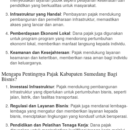
pendidikan yang berkualitas untuk masyarakat.
Infrastruktur yang Handal
: Pembayaran pajak mendukung
pembangunan dan pemeliharaan infrastruktur, memastikan
akses yang lancar dan aman.
Pemberdayaan Ekonomi Lokal
: Dana pajak juga digunakan
untuk program-program yang mendorong pertumbuhan
ekonomi lokal, memberikan manfaat langsung kepada individu.
Keamanan dan Kesejahteraan
: Pajak mendukung layanan
keamanan dan ketertiban, memberikan rasa aman bagi individu
dan keluarganya.
Mengapa Pentingnya Pajak Kabupaten Sumedang Bagi
Bisnis?
Investasi Infrastruktur
: Pajak mendukung pembangunan
infrastruktur yang diperlukan untuk pertumbuhan bisnis, seperti
jalan, listrik, dan fasilitas transportasi.
Regulasi dan Layanan Bisnis
: Pajak juga mendanai lembaga-
lembaga yang mengatur dan memberikan layanan kepada
bisnis, menciptakan lingkungan yang kondusif untuk beroperasi.
Pendidikan dan Pelatihan Tenaga Kerja
: Dana pajak
digunakan untuk meningkatkan kualifikasi tenaga kerja melalui