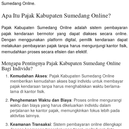
Sumedang Online.
Apa Itu Pajak Kabupaten Sumedang Online?
Pajak Kabupaten Sumedang Online adalah sistem pembayaran
pajak kendaraan bermotor yang dapat diakses secara online.
Dengan menggunakan platform digital, pemilik kendaraan dapat
melakukan pembayaran pajak tanpa harus mengunjungi kantor fisik,
memudahkan proses secara efisien dan efektif.
Mengapa Pentingnya Pajak Kabupaten Sumedang Online
Bagi Individu?
Kemudahan Akses
: Pajak Kabupaten Sumedang Online
memberikan kemudahan akses bagi individu untuk membayar
pajak kendaraan tanpa harus menghabiskan waktu berlama-
lama di kantor fisik.
Penghematan Waktu dan Biaya
: Proses online mengurangi
waktu dan biaya yang harus dikeluarkan individu dalam
perjalanan ke kantor pajak, memungkinkan fokus lebih pada
aktivitas lainnya.
Keamanan Transaksi
: Sistem pembayaran online dilengkapi