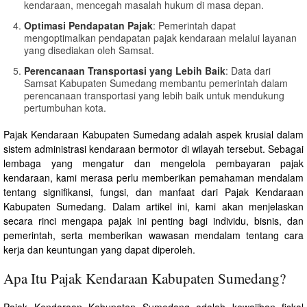
kendaraan, mencegah masalah hukum di masa depan.
Optimasi Pendapatan Pajak
: Pemerintah dapat
mengoptimalkan pendapatan pajak kendaraan melalui layanan
yang disediakan oleh Samsat.
Perencanaan Transportasi yang Lebih Baik
: Data dari
Samsat Kabupaten Sumedang membantu pemerintah dalam
perencanaan transportasi yang lebih baik untuk mendukung
pertumbuhan kota.
Pajak Kendaraan Kabupaten Sumedang adalah aspek krusial dalam
sistem administrasi kendaraan bermotor di wilayah tersebut. Sebagai
lembaga yang mengatur dan mengelola pembayaran pajak
kendaraan, kami merasa perlu memberikan pemahaman mendalam
tentang signifikansi, fungsi, dan manfaat dari Pajak Kendaraan
Kabupaten Sumedang. Dalam artikel ini, kami akan menjelaskan
secara rinci mengapa pajak ini penting bagi individu, bisnis, dan
pemerintah, serta memberikan wawasan mendalam tentang cara
kerja dan keuntungan yang dapat diperoleh.
Apa Itu Pajak Kendaraan Kabupaten Sumedang?
Pajak Kendaraan Kabupaten Sumedang adalah kewajiban fiskal