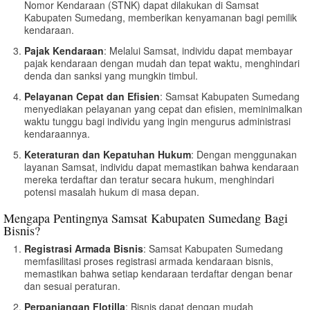
Nomor Kendaraan (STNK) dapat dilakukan di Samsat
Kabupaten Sumedang, memberikan kenyamanan bagi pemilik
kendaraan.
Pajak Kendaraan
: Melalui Samsat, individu dapat membayar
pajak kendaraan dengan mudah dan tepat waktu, menghindari
denda dan sanksi yang mungkin timbul.
Pelayanan Cepat dan Efisien
: Samsat Kabupaten Sumedang
menyediakan pelayanan yang cepat dan efisien, meminimalkan
waktu tunggu bagi individu yang ingin mengurus administrasi
kendaraannya.
Keteraturan dan Kepatuhan Hukum
: Dengan menggunakan
layanan Samsat, individu dapat memastikan bahwa kendaraan
mereka terdaftar dan teratur secara hukum, menghindari
potensi masalah hukum di masa depan.
Mengapa Pentingnya Samsat Kabupaten Sumedang Bagi
Bisnis?
Registrasi Armada Bisnis
: Samsat Kabupaten Sumedang
memfasilitasi proses registrasi armada kendaraan bisnis,
memastikan bahwa setiap kendaraan terdaftar dengan benar
dan sesuai peraturan.
Perpanjangan Flotilla
: Bisnis dapat dengan mudah