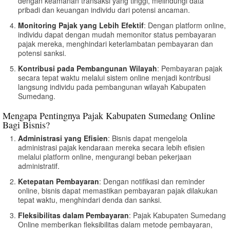
dengan keamanan transaksi yang tinggi, melindungi data
pribadi dan keuangan individu dari potensi ancaman.
Monitoring Pajak yang Lebih Efektif
: Dengan platform online,
individu dapat dengan mudah memonitor status pembayaran
pajak mereka, menghindari keterlambatan pembayaran dan
potensi sanksi.
Kontribusi pada Pembangunan Wilayah
: Pembayaran pajak
secara tepat waktu melalui sistem online menjadi kontribusi
langsung individu pada pembangunan wilayah Kabupaten
Sumedang.
Mengapa Pentingnya Pajak Kabupaten Sumedang Online
Bagi Bisnis?
Administrasi yang Efisien
: Bisnis dapat mengelola
administrasi pajak kendaraan mereka secara lebih efisien
melalui platform online, mengurangi beban pekerjaan
administratif.
Ketepatan Pembayaran
: Dengan notifikasi dan reminder
online, bisnis dapat memastikan pembayaran pajak dilakukan
tepat waktu, menghindari denda dan sanksi.
Fleksibilitas dalam Pembayaran
: Pajak Kabupaten Sumedang
Online memberikan fleksibilitas dalam metode pembayaran,