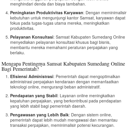
menghindari denda dan biaya tambahan.
Peningkatan Produktivitas Karyawan
: Dengan meminimalisir
kebutuhan untuk mengunjungi kantor Samsat, karyawan dapat
fokus pada tugas-tugas utama mereka, meningkatkan
produktivitas.
Pelayanan Konsultasi
: Samsat Kabupaten Sumedang Online
menyediakan pelayanan konsultasi khusus bagi bisnis,
membantu mereka memahami peraturan perpajakan yang
berlaku.
Mengapa Pentingnya Samsat Kabupaten Sumedang Online
Bagi Pemerintah?
Efisiensi Administrasi
: Pemerintah dapat mengoptimalkan
administrasi perpajakan kendaraan dengan memanfaatkan
teknologi online, mengurangi beban administratif.
Pendapatan yang Stabil
: Layanan online meningkatkan
kepatuhan perpajakan, yang berkontribusi pada pendapatan
yang lebih stabil bagi pemerintah daerah.
Pengawasan yang Lebih Baik
: Dengan sistem online,
pemerintah dapat lebih mudah mengawasi dan memantau
transaksi perpajakan, meminimalisir potensi kecurangan.