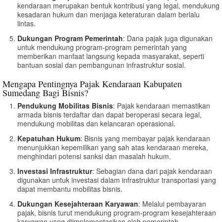
kendaraan merupakan bentuk kontribusi yang legal, mendukung
kesadaran hukum dan menjaga keteraturan dalam berlalu
lintas.
Dukungan Program Pemerintah
: Dana pajak juga digunakan
untuk mendukung program-program pemerintah yang
memberikan manfaat langsung kepada masyarakat, seperti
bantuan sosial dan pembangunan infrastruktur sosial.
Mengapa Pentingnya Pajak Kendaraan Kabupaten
Sumedang Bagi Bisnis?
Pendukung Mobilitas Bisnis
: Pajak kendaraan memastikan
armada bisnis terdaftar dan dapat beroperasi secara legal,
mendukung mobilitas dan kelancaran operasional.
Kepatuhan Hukum
: Bisnis yang membayar pajak kendaraan
menunjukkan kepemilikan yang sah atas kendaraan mereka,
menghindari potensi sanksi dan masalah hukum.
Investasi Infrastruktur
: Sebagian dana dari pajak kendaraan
digunakan untuk investasi dalam infrastruktur transportasi yang
dapat membantu mobilitas bisnis.
Dukungan Kesejahteraan Karyawan
: Melalui pembayaran
pajak, bisnis turut mendukung program-program kesejahteraan
karyawan yang diimplementasikan oleh pemerintah.