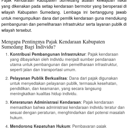
yang dikenakan pada setiap kendaraan bermotor yang beroperasi di
wilayah Kabupaten Sumedang. Lembaga ini bertanggung jawab
untuk mengumpulkan dana dari pemilik kendaraan guna mendukung
pembangunan dan pemeliharaan infrastruktur serta layanan publik di
wilayah tersebut.
Mengapa Pentingnya Pajak Kendaraan Kabupaten
Sumedang Bagi Individu?
Kontribusi Pembangunan Infrastruktur
: Pajak kendaraan
yang dibayarkan oleh individu menjadi sumber pendanaan
utama untuk pembangunan dan pemeliharaan infrastruktur,
seperti jalan dan transportasi umum.
Pelayanan Publik Berkualitas
: Dana dari pajak digunakan
untuk menyediakan pelayanan publik, termasuk kesehatan,
pendidikan, dan keamanan, yang secara langsung
meningkatkan kualitas hidup individu.
Keteraturan Administrasi Kendaraan
: Pajak kendaraan
memastikan bahwa administrasi kendaraan individu teratur dan
sesuai dengan peraturan, menghindarkan dari potensi masalah
hukum.
Mendorong Kepatuhan Hukum
: Pembayaran pajak