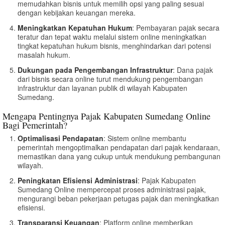
memudahkan bisnis untuk memilih opsi yang paling sesuai
dengan kebijakan keuangan mereka.
Meningkatkan Kepatuhan Hukum
: Pembayaran pajak secara
teratur dan tepat waktu melalui sistem online meningkatkan
tingkat kepatuhan hukum bisnis, menghindarkan dari potensi
masalah hukum.
Dukungan pada Pengembangan Infrastruktur
: Dana pajak
dari bisnis secara online turut mendukung pengembangan
infrastruktur dan layanan publik di wilayah Kabupaten
Sumedang.
Mengapa Pentingnya Pajak Kabupaten Sumedang Online
Bagi Pemerintah?
Optimalisasi Pendapatan
: Sistem online membantu
pemerintah mengoptimalkan pendapatan dari pajak kendaraan,
memastikan dana yang cukup untuk mendukung pembangunan
wilayah.
Peningkatan Efisiensi Administrasi
: Pajak Kabupaten
Sumedang Online mempercepat proses administrasi pajak,
mengurangi beban pekerjaan petugas pajak dan meningkatkan
efisiensi.
Transparansi Keuangan
: Platform online memberikan