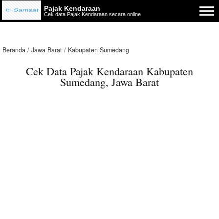
Pajak Kendaraan
Cek data Pajak Kendaraan secara online
Beranda
Jawa Barat
Kabupaten Sumedang
Cek Data Pajak Kendaraan Kabupaten
Sumedang, Jawa Barat