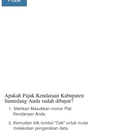
Apakah Pajak Kendaraan Kabupaten
Sumedang Anda sudah dibayar?
Silahkan Masukkan nomor Plat
Kendaraan Anda.
Kemudian klik tombol "Cek" untuk mulai
melakukan pengecekan data.