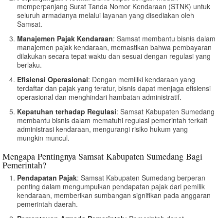
memperpanjang Surat Tanda Nomor Kendaraan (STNK) untuk
seluruh armadanya melalui layanan yang disediakan oleh
Samsat.
Manajemen Pajak Kendaraan
: Samsat membantu bisnis dalam
manajemen pajak kendaraan, memastikan bahwa pembayaran
dilakukan secara tepat waktu dan sesuai dengan regulasi yang
berlaku.
Efisiensi Operasional
: Dengan memiliki kendaraan yang
terdaftar dan pajak yang teratur, bisnis dapat menjaga efisiensi
operasional dan menghindari hambatan administratif.
Kepatuhan terhadap Regulasi
: Samsat Kabupaten Sumedang
membantu bisnis dalam mematuhi regulasi pemerintah terkait
administrasi kendaraan, mengurangi risiko hukum yang
mungkin muncul.
Mengapa Pentingnya Samsat Kabupaten Sumedang Bagi
Pemerintah?
Pendapatan Pajak
: Samsat Kabupaten Sumedang berperan
penting dalam mengumpulkan pendapatan pajak dari pemilik
kendaraan, memberikan sumbangan signifikan pada anggaran
pemerintah daerah.