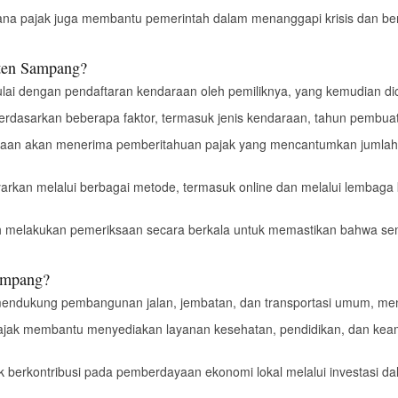
ana pajak juga membantu pemerintah dalam menanggapi krisis dan b
ten Sampang?
ulai dengan pendaftaran kendaraan oleh pemiliknya, yang kemudian dic
 berdasarkan beberapa faktor, termasuk jenis kendaraan, tahun pembuata
araan akan menerima pemberitahuan pajak yang mencantumkan jumlah 
ayarkan melalui berbagai metode, termasuk online dan melalui lemba
h melakukan pemeriksaan secara berkala untuk memastikan bahwa s
ampang?
mendukung pembangunan jalan, jembatan, dan transportasi umum, meni
ajak membantu menyediakan layanan kesehatan, pendidikan, dan kea
ak berkontribusi pada pemberdayaan ekonomi lokal melalui investasi d