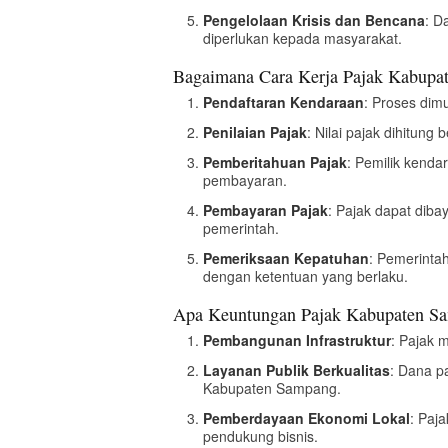
Pengelolaan Krisis dan Bencana
: D
diperlukan kepada masyarakat.
Bagaimana Cara Kerja Pajak Kabupa
Pendaftaran Kendaraan
: Proses dim
Penilaian Pajak
: Nilai pajak dihitung
Pemberitahuan Pajak
: Pemilik kend
pembayaran.
Pembayaran Pajak
: Pajak dapat dib
pemerintah.
Pemeriksaan Kepatuhan
: Pemerinta
dengan ketentuan yang berlaku.
Apa Keuntungan Pajak Kabupaten S
Pembangunan Infrastruktur
: Pajak 
Layanan Publik Berkualitas
: Dana p
Kabupaten Sampang.
Pemberdayaan Ekonomi Lokal
: Paj
pendukung bisnis.