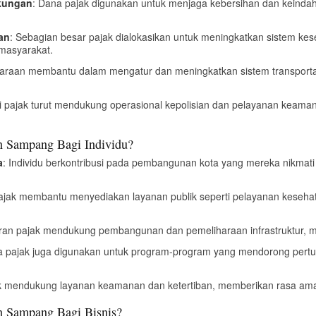
gkungan
: Dana pajak digunakan untuk menjaga kebersihan dan keinda
an
: Sebagian besar pajak dialokasikan untuk meningkatkan sistem ke
masyarakat.
daraan membantu dalam mengatur dan meningkatkan sistem transport
i pajak turut mendukung operasional kepolisian dan pelayanan keama
n Sampang Bagi Individu?
a
: Individu berkontribusi pada pembangunan kota yang mereka nikma
Pajak membantu menyediakan layanan publik seperti pelayanan kesehat
an pajak mendukung pembangunan dan pemeliharaan infrastruktur, m
a pajak juga digunakan untuk program-program yang mendorong pert
ak mendukung layanan keamanan dan ketertiban, memberikan rasa aman
n Sampang Bagi Bisnis?