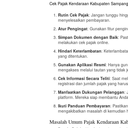
Cek Pajak Kendaraan Kabupaten Sampang da
Rutin Cek Pajak
: Jangan tunggu hing
menyelesaikan pembayaran.
Atur Pengingat
: Gunakan fitur pengi
Simpan Dokumen dengan Baik
: Pas
melakukan cek pajak online.
Hindari Keterlambatan
: Keterlambat
yang ditentukan.
Gunakan Aplikasi Resmi
: Hanya guna
mengakses melalui tautan yang tidak j
Cek Informasi Secara Teliti
: Saat me
registrasi dan jumlah pajak yang haru
Manfaatkan Dukungan Pelanggan
:
platform. Mereka siap membantu Anda
Ikuti Panduan Pembayaran
: Pastik
mengakibatkan masalah di kemudian h
Masalah Umum Pajak Kendaraan Kab