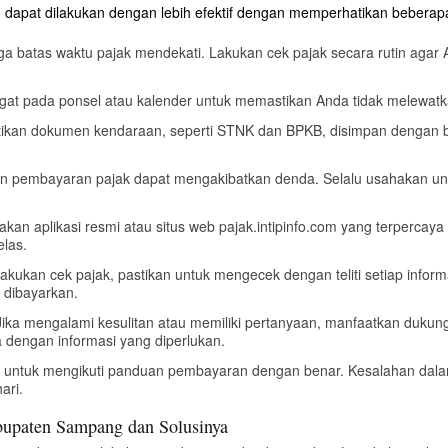
pat dilakukan dengan lebih efektif dengan memperhatikan beberapa 
ga batas waktu pajak mendekati. Lakukan cek pajak secara rutin agar
ngat pada ponsel atau kalender untuk memastikan Anda tidak melewat
tikan dokumen kendaraan, seperti STNK dan BPKB, disimpan dengan 
an pembayaran pajak dapat mengakibatkan denda. Selalu usahakan u
kan aplikasi resmi atau situs web pajak.intipinfo.com yang terpercaya
elas.
lakukan cek pajak, pastikan untuk mengecek dengan teliti setiap infor
s dibayarkan.
 Jika mengalami kesulitan atau memiliki pertanyaan, manfaatkan duku
 dengan informasi yang diperlukan.
an untuk mengikuti panduan pembayaran dengan benar. Kesalahan dal
ari.
upaten Sampang dan Solusinya