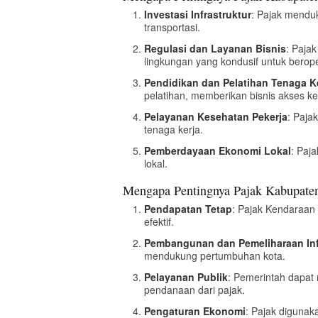
Investasi Infrastruktur
: Pajak menduk
transportasi.
Regulasi dan Layanan Bisnis
: Paja
lingkungan yang kondusif untuk berope
Pendidikan dan Pelatihan Tenaga K
pelatihan, memberikan bisnis akses k
Pelayanan Kesehatan Pekerja
: Paja
tenaga kerja.
Pemberdayaan Ekonomi Lokal
: Paj
lokal.
Mengapa Pentingnya Pajak Kabupate
Pendapatan Tetap
: Pajak Kendaraan
efektif.
Pembangunan dan Pemeliharaan Inf
mendukung pertumbuhan kota.
Pelayanan Publik
: Pemerintah dapat 
pendanaan dari pajak.
Pengaturan Ekonomi
: Pajak digunak