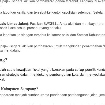
da pajak, segera lakukan pembayaran denda tersebut. Langkah ini 
.
ra laporkan kehilangan tersebut ke kantor kepolisian setempat. Setela
alu Lintas Jalan)
: Pastikan SWDKLLJ Anda aktif dan membayar premi 
oses klaim sesuai prosedur yang berlaku.
era laporkan kehilangan tersebut ke kantor polisi dan Samsat Kabupa
.
r pajak, segera lakukan pembayaran untuk menghindari penambahan de
asa mendatang.
ang?
h suatu kewajiban fiskal yang dikenakan pada setiap pemilik kendar
eran strategis dalam mendukung pembangunan kota dan menyediakan 
kat.
a Kabupaten Sampang?
Kendaraan menjadi sumber utama pendanaan pembangunan jalan, jemb