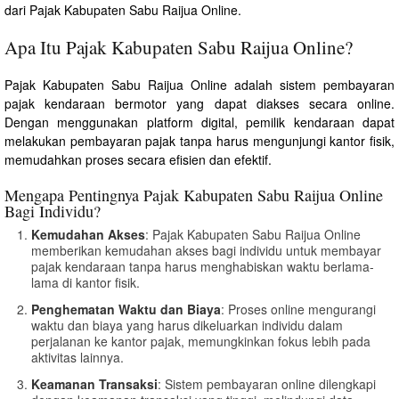
dari Pajak Kabupaten Sabu Raijua Online.
Apa Itu Pajak Kabupaten Sabu Raijua Online?
Pajak Kabupaten Sabu Raijua Online adalah sistem pembayaran
pajak kendaraan bermotor yang dapat diakses secara online.
Dengan menggunakan platform digital, pemilik kendaraan dapat
melakukan pembayaran pajak tanpa harus mengunjungi kantor fisik,
memudahkan proses secara efisien dan efektif.
Mengapa Pentingnya Pajak Kabupaten Sabu Raijua Online
Bagi Individu?
Kemudahan Akses
: Pajak Kabupaten Sabu Raijua Online
memberikan kemudahan akses bagi individu untuk membayar
pajak kendaraan tanpa harus menghabiskan waktu berlama-
lama di kantor fisik.
Penghematan Waktu dan Biaya
: Proses online mengurangi
waktu dan biaya yang harus dikeluarkan individu dalam
perjalanan ke kantor pajak, memungkinkan fokus lebih pada
aktivitas lainnya.
Keamanan Transaksi
: Sistem pembayaran online dilengkapi