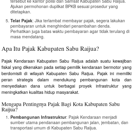
tersebut ke kantor polisi dan Samsat Kabupaten Sabu Raijua.
Ajukan permohonan duplikat BPKB sesuai prosedur yang
ditetapkan.
Telat Pajak
: Jika terlambat membayar pajak, segera lakukan
pembayaran untuk menghindari penambahan denda.
Perhatikan juga batas waktu pembayaran agar tidak terulang di
masa mendatang.
Apa Itu Pajak Kabupaten Sabu Raijua?
Pajak Kendaraan Kabupaten Sabu Raijua adalah suatu kewajiban
fiskal yang dikenakan pada setiap pemilik kendaraan bermotor yang
berdomisili di wilayah Kabupaten Sabu Raijua. Pajak ini memiliki
peran strategis dalam mendukung pembangunan kota dan
menyediakan dana untuk berbagai proyek infrastruktur yang
meningkatkan kualitas hidup masyarakat.
Mengapa Pentingnya Pajak Bagi Kota Kabupaten Sabu
Raijua?
Pembangunan Infrastruktur
: Pajak Kendaraan menjadi
sumber utama pendanaan pembangunan jalan, jembatan, dan
transportasi umum di Kabupaten Sabu Raijua.