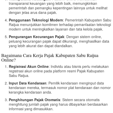
transparansi keuangan yang lebih baik, memungkinkan
pemerintah dan pemangku kepentingan lainnya untuk melihat
dengan jelas arus dana pajak.
Penggunaan Teknologi Modern
: Pemerintah Kabupaten Sabu
Raijua menunjukkan komitmen terhadap pemanfaatan teknologi
modern untuk meningkatkan layanan dan tata kelola pajak.
Pengurangan Kecurangan Pajak
: Dengan sistem online,
peluang kecurangan pajak dapat dikurangi, menghasilkan data
yang lebih akurat dan dapat diandalkan.
Bagaimana Cara Kerja Pajak Kabupaten Sabu Raijua
Online?
Registrasi Akun Online
: Individu atau bisnis perlu melakukan
registrasi akun online pada platform resmi Pajak Kabupaten
Sabu Raijua.
Input Data Kendaraan
: Pemilik kendaraan menginput data
kendaraan mereka, termasuk nomor plat kendaraan dan nomor
kerangka kendaraan anda.
Penghitungan Pajak Otomatis
: Sistem secara otomatis
menghitung jumlah pajak yang harus dibayarkan berdasarkan
informasi yang dimasukkan.