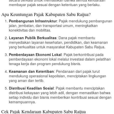
membayar pajak sesuai dengan ketentuan yang berlaku.
Apa Keuntungan Pajak Kabupaten Sabu Raijua?
Pembangunan Infrastruktur
: Pajak mendukung pembangunan
jalan, jembatan, dan transportasi umum, meningkatkan
konektivitas dan mobilitas.
Layanan Publik Berkualitas
: Dana pajak membantu
menyediakan layanan kesehatan, pendidikan, dan keamanan
yang berkualitas untuk masyarakat Kabupaten Sabu Raijua.
Pemberdayaan Ekonomi Lokal
: Pajak berkontribusi pada
pemberdayaan ekonomi lokal melalui investasi dalam pelatihan
tenaga kerja dan program pendukung bisnis.
Keamanan dan Ketertiban
: Pendanaan dari pajak turut
mendukung operasional kepolisian, menciptakan lingkungan
yang aman dan tertib.
Distribusi Keadilan Sosial
: Pajak membantu menciptakan
distribusi kekayaan yang lebih adil, dengan memastikan bahwa
setiap individu dan bisnis memberikan kontribusi sesuai dengan
kemampuannya.
Cek Pajak Kendaraan Kabupaten Sabu Raijua