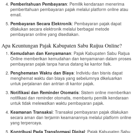
Pemberitahuan Pembayaran
: Pemilik kendaraan menerima
pemberitahuan pembayaran pajak melalui platform online atau
email.
Pembayaran Secara Elektronik
: Pembayaran pajak dapat
dilakukan secara elektronik melalui berbagai metode
pembayaran online yang disediakan.
Apa Keuntungan Pajak Kabupaten Sabu Raijua Online?
Kemudahan dan Kenyamanan
: Pajak Kabupaten Sabu Raijua
Online memberikan kemudahan dan kenyamanan dalam proses
pembayaran pajak tanpa harus datang ke kantor fisik.
Penghematan Waktu dan Biaya
: Individu dan bisnis dapat
menghemat waktu dan biaya yang sebelumnya dikeluarkan
untuk perjalanan dan antrian di kantor pajak.
Notifikasi dan Reminder Otomatis
: Sistem online memberikan
notifikasi dan reminder otomatis, membantu pemilik kendaraan
untuk tidak melewatkan waktu pembayaran pajak.
Keamanan Transaksi
: Transaksi pembayaran pajak dilakukan
secara aman dan terjamin keamanannya melalui platform online
yang terpercaya.
Kontribusi Pada Transformasi Digital
: Pajak Kabupaten Sabu