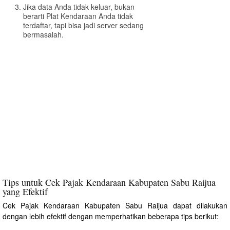
Jika data Anda tidak keluar, bukan
berarti Plat Kendaraan Anda tidak
terdaftar, tapi bisa jadi server sedang
bermasalah.
Tips untuk Cek Pajak Kendaraan Kabupaten Sabu Raijua
yang Efektif
Cek Pajak Kendaraan Kabupaten Sabu Raijua dapat dilakukan
dengan lebih efektif dengan memperhatikan beberapa tips berikut: