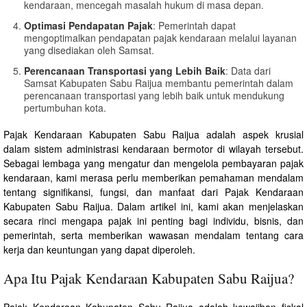
kendaraan, mencegah masalah hukum di masa depan.
Optimasi Pendapatan Pajak
: Pemerintah dapat
mengoptimalkan pendapatan pajak kendaraan melalui layanan
yang disediakan oleh Samsat.
Perencanaan Transportasi yang Lebih Baik
: Data dari
Samsat Kabupaten Sabu Raijua membantu pemerintah dalam
perencanaan transportasi yang lebih baik untuk mendukung
pertumbuhan kota.
Pajak Kendaraan Kabupaten Sabu Raijua adalah aspek krusial
dalam sistem administrasi kendaraan bermotor di wilayah tersebut.
Sebagai lembaga yang mengatur dan mengelola pembayaran pajak
kendaraan, kami merasa perlu memberikan pemahaman mendalam
tentang signifikansi, fungsi, dan manfaat dari Pajak Kendaraan
Kabupaten Sabu Raijua. Dalam artikel ini, kami akan menjelaskan
secara rinci mengapa pajak ini penting bagi individu, bisnis, dan
pemerintah, serta memberikan wawasan mendalam tentang cara
kerja dan keuntungan yang dapat diperoleh.
Apa Itu Pajak Kendaraan Kabupaten Sabu Raijua?
Pajak Kendaraan Kabupaten Sabu Raijua adalah kewajiban fiskal