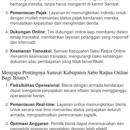
berharga mereka, tanpa harus mengantri di kantor Samsat.
Pemantauan Pajak
: Layanan ini memungkinkan individu untuk
dengan mudah memantau status pajak kendaraan mereka,
memastikan kepatuhan dan menghindari denda.
Dukungan Online
: Tim dukungan online siap membantu dalam
setiap transaksi, memberikan layanan pelanggan yang responsif
dan informatif.
Keamanan Transaksi
: Samsat Kabupaten Sabu Raijua Online
menjamin keamanan transaksi, mengurangi risiko kehilangan
dokumen atau pembayaran yang tidak terverifikasi.
Mengapa Pentingnya Samsat Kabupaten Sabu Raijua Online
Bagi Bisnis?
Fleksibilitas Operasional
: Bisnis dengan armada kendaraan
dapat mengelola perpajakan secara efisien tanpa mengganggu
operasional harian.
Pemantauan Real-time
: Layanan online memungkinkan bisnis
untuk secara real-time memantau status perpajakan seluruh
armada, mengoptimalkan perencanaan logistik.
Optimasi Anggaran
: Pemilik bisnis dapat merencanakan dan
mengelola anggaran perpajakan dengan lebih efektif,