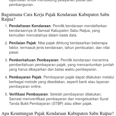
pembangunan.
Bagaimana Cara Kerja Pajak Kendaraan Kabupaten Sabu
Raijua?
Pendaftaran Kendaraan
: Pemilik kendaraan mendaftarkan
kendaraannya di Samsat Kabupaten Sabu Raijua, yang
kemudian mencatatnya dalam basis data.
Penilaian Pajak
: Nilai pajak dihitung berdasarkan beberapa
faktor, termasuk jenis kendaraan, tahun pembuatan, dan nilai
pasar.
Pemberitahuan Pembayaran
: Pemilik kendaraan menerima
pemberitahuan pembayaran pajak, yang mencantumkan jumlah
yang harus dibayarkan dan batas waktu pembayaran.
Pembayaran Pajak
: Pembayaran pajak dapat dilakukan melalui
berbagai metode yang disediakan, seperti bank atau layanan
pembayaran online.
Verifikasi Pembayaran
: Setelah pembayaran dilakukan,
Samsat memverifikasi pembayaran dan mengeluarkan Surat
Tanda Bukti Pembayaran (STBP) atau stiker pajak.
Apa Keuntungan Pajak Kendaraan Kabupaten Sabu Raijua?