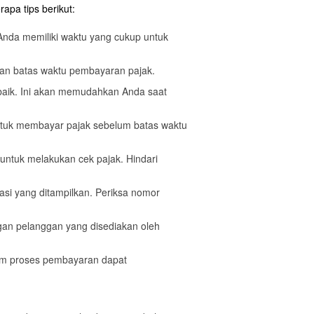
pa tips berikut:
 Anda memiliki waktu yang cukup untuk
kan batas waktu pembayaran pajak.
baik. Ini akan memudahkan Anda saat
ntuk membayar pajak sebelum batas waktu
 untuk melakukan cek pajak. Hindari
masi yang ditampilkan. Periksa nomor
ngan pelanggan yang disediakan oleh
am proses pembayaran dapat