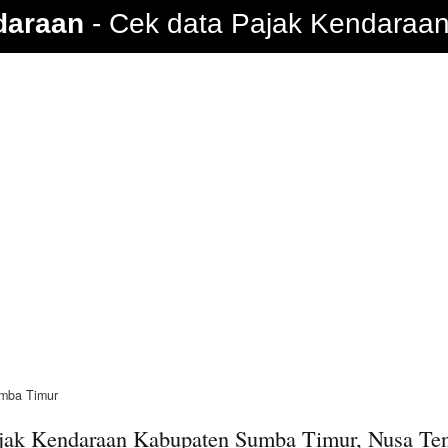
daraan
Cek data Pajak Kendaraan
mba Timur
jak Kendaraan Kabupaten Sumba Timur, Nusa Te