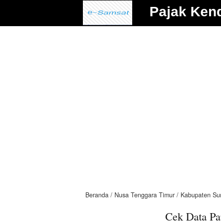
Pajak Ken
Beranda
Nusa Tenggara Timur
Kabupaten Su
Cek Data Pa