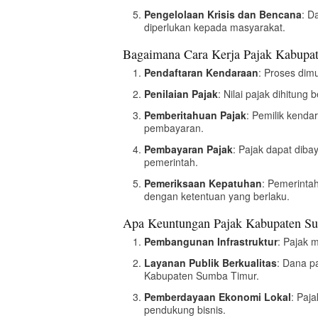
Pengelolaan Krisis dan Bencana
: D
diperlukan kepada masyarakat.
Bagaimana Cara Kerja Pajak Kabupa
Pendaftaran Kendaraan
: Proses dim
Penilaian Pajak
: Nilai pajak dihitung
Pemberitahuan Pajak
: Pemilik kend
pembayaran.
Pembayaran Pajak
: Pajak dapat dib
pemerintah.
Pemeriksaan Kepatuhan
: Pemerinta
dengan ketentuan yang berlaku.
Apa Keuntungan Pajak Kabupaten S
Pembangunan Infrastruktur
: Pajak 
Layanan Publik Berkualitas
: Dana p
Kabupaten Sumba Timur.
Pemberdayaan Ekonomi Lokal
: Paj
pendukung bisnis.