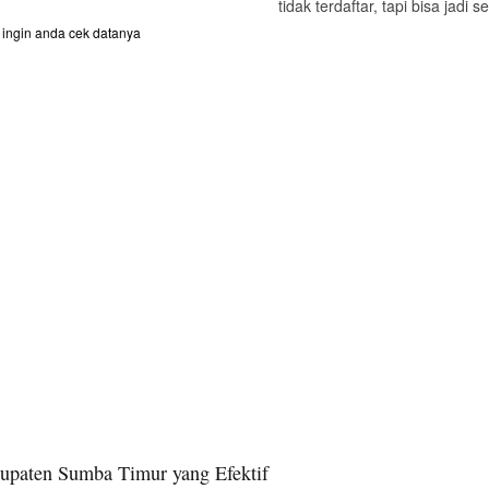
tidak terdaftar, tapi bisa jadi
ingin anda cek datanya
upaten Sumba Timur yang Efektif