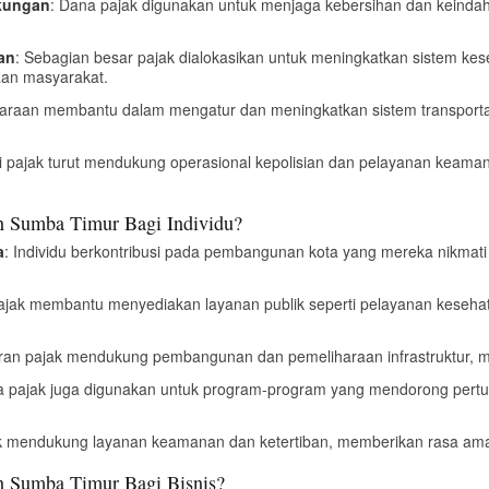
gkungan
: Dana pajak digunakan untuk menjaga kebersihan dan keinda
an
: Sebagian besar pajak dialokasikan untuk meningkatkan sistem ke
an masyarakat.
daraan membantu dalam mengatur dan meningkatkan sistem transport
i pajak turut mendukung operasional kepolisian dan pelayanan keama
n Sumba Timur Bagi Individu?
a
: Individu berkontribusi pada pembangunan kota yang mereka nikma
Pajak membantu menyediakan layanan publik seperti pelayanan kesehat
an pajak mendukung pembangunan dan pemeliharaan infrastruktur, m
a pajak juga digunakan untuk program-program yang mendorong pert
ak mendukung layanan keamanan dan ketertiban, memberikan rasa aman
n Sumba Timur Bagi Bisnis?