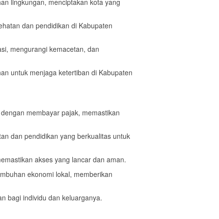
han lingkungan, menciptakan kota yang
sehatan dan pendidikan di Kabupaten
asi, mengurangi kemacetan, dan
nan untuk menjaga ketertiban di Kabupaten
ti dengan membayar pajak, memastikan
an dan pendidikan yang berkualitas untuk
emastikan akses yang lancar dan aman.
umbuhan ekonomi lokal, memberikan
 bagi individu dan keluarganya.