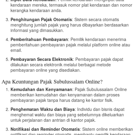
kendaraan mereka, termasuk nomor plat kendaraan dan nomor
kerangka kendaraan anda.
Penghitungan Pajak Otomatis
: Sistem secara otomatis
menghitung jumlah pajak yang harus dibayarkan berdasarkan
informasi yang dimasukkan.
Pemberitahuan Pembayaran
: Pemilik kendaraan menerima
pemberitahuan pembayaran pajak melalui platform online atau
email.
Pembayaran Secara Elektronik
: Pembayaran pajak dapat
dilakukan secara elektronik melalui berbagai metode
pembayaran online yang disediakan.
Apa Keuntungan Pajak Subulussalam Online?
Kemudahan dan Kenyamanan
: Pajak Subulussalam Online
memberikan kemudahan dan kenyamanan dalam proses
pembayaran pajak tanpa harus datang ke kantor fisik.
Penghematan Waktu dan Biaya
: Individu dan bisnis dapat
menghemat waktu dan biaya yang sebelumnya dikeluarkan
untuk perjalanan dan antrian di kantor pajak.
Notifikasi dan Reminder Otomatis
: Sistem online memberikan
notifikasi dan reminder otomatis, membantu pemilik kendaraan