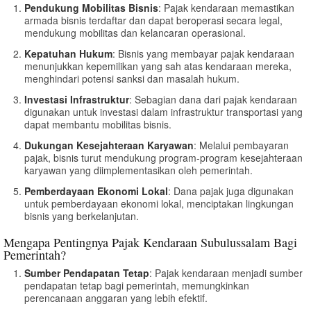
Pendukung Mobilitas Bisnis
: Pajak kendaraan memastikan
armada bisnis terdaftar dan dapat beroperasi secara legal,
mendukung mobilitas dan kelancaran operasional.
Kepatuhan Hukum
: Bisnis yang membayar pajak kendaraan
menunjukkan kepemilikan yang sah atas kendaraan mereka,
menghindari potensi sanksi dan masalah hukum.
Investasi Infrastruktur
: Sebagian dana dari pajak kendaraan
digunakan untuk investasi dalam infrastruktur transportasi yang
dapat membantu mobilitas bisnis.
Dukungan Kesejahteraan Karyawan
: Melalui pembayaran
pajak, bisnis turut mendukung program-program kesejahteraan
karyawan yang diimplementasikan oleh pemerintah.
Pemberdayaan Ekonomi Lokal
: Dana pajak juga digunakan
untuk pemberdayaan ekonomi lokal, menciptakan lingkungan
bisnis yang berkelanjutan.
Mengapa Pentingnya Pajak Kendaraan Subulussalam Bagi
Pemerintah?
Sumber Pendapatan Tetap
: Pajak kendaraan menjadi sumber
pendapatan tetap bagi pemerintah, memungkinkan
perencanaan anggaran yang lebih efektif.