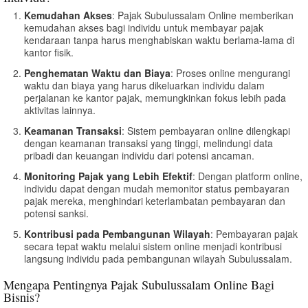
Kemudahan Akses
: Pajak Subulussalam Online memberikan
kemudahan akses bagi individu untuk membayar pajak
kendaraan tanpa harus menghabiskan waktu berlama-lama di
kantor fisik.
Penghematan Waktu dan Biaya
: Proses online mengurangi
waktu dan biaya yang harus dikeluarkan individu dalam
perjalanan ke kantor pajak, memungkinkan fokus lebih pada
aktivitas lainnya.
Keamanan Transaksi
: Sistem pembayaran online dilengkapi
dengan keamanan transaksi yang tinggi, melindungi data
pribadi dan keuangan individu dari potensi ancaman.
Monitoring Pajak yang Lebih Efektif
: Dengan platform online,
individu dapat dengan mudah memonitor status pembayaran
pajak mereka, menghindari keterlambatan pembayaran dan
potensi sanksi.
Kontribusi pada Pembangunan Wilayah
: Pembayaran pajak
secara tepat waktu melalui sistem online menjadi kontribusi
langsung individu pada pembangunan wilayah Subulussalam.
Mengapa Pentingnya Pajak Subulussalam Online Bagi
Bisnis?