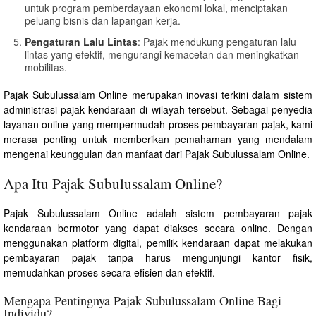
untuk program pemberdayaan ekonomi lokal, menciptakan
peluang bisnis dan lapangan kerja.
Pengaturan Lalu Lintas
: Pajak mendukung pengaturan lalu
lintas yang efektif, mengurangi kemacetan dan meningkatkan
mobilitas.
Pajak Subulussalam Online merupakan inovasi terkini dalam sistem
administrasi pajak kendaraan di wilayah tersebut. Sebagai penyedia
layanan online yang mempermudah proses pembayaran pajak, kami
merasa penting untuk memberikan pemahaman yang mendalam
mengenai keunggulan dan manfaat dari Pajak Subulussalam Online.
Apa Itu Pajak Subulussalam Online?
Pajak Subulussalam Online adalah sistem pembayaran pajak
kendaraan bermotor yang dapat diakses secara online. Dengan
menggunakan platform digital, pemilik kendaraan dapat melakukan
pembayaran pajak tanpa harus mengunjungi kantor fisik,
memudahkan proses secara efisien dan efektif.
Mengapa Pentingnya Pajak Subulussalam Online Bagi
Individu?