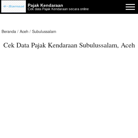
Pajak Kendaraan
Cek data Pajak Kendaraan secara online
Beranda
Aceh
Subulussalam
Cek Data Pajak Kendaraan Subulussalam, Aceh