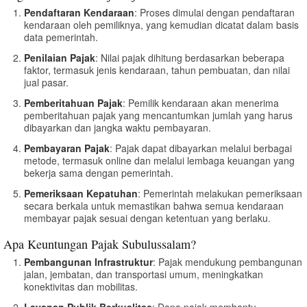
Pendaftaran Kendaraan
: Proses dimulai dengan pendaftaran
kendaraan oleh pemiliknya, yang kemudian dicatat dalam basis
data pemerintah.
Penilaian Pajak
: Nilai pajak dihitung berdasarkan beberapa
faktor, termasuk jenis kendaraan, tahun pembuatan, dan nilai
jual pasar.
Pemberitahuan Pajak
: Pemilik kendaraan akan menerima
pemberitahuan pajak yang mencantumkan jumlah yang harus
dibayarkan dan jangka waktu pembayaran.
Pembayaran Pajak
: Pajak dapat dibayarkan melalui berbagai
metode, termasuk online dan melalui lembaga keuangan yang
bekerja sama dengan pemerintah.
Pemeriksaan Kepatuhan
: Pemerintah melakukan pemeriksaan
secara berkala untuk memastikan bahwa semua kendaraan
membayar pajak sesuai dengan ketentuan yang berlaku.
Apa Keuntungan Pajak Subulussalam?
Pembangunan Infrastruktur
: Pajak mendukung pembangunan
jalan, jembatan, dan transportasi umum, meningkatkan
konektivitas dan mobilitas.
Layanan Publik Berkualitas
: Dana pajak membantu