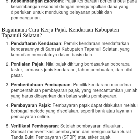
Keseimbangan Ekonomi
: Pajak kendaraan berkontribusi pada
keseimbangan ekonomi dengan mengumpulkan dana yang
diperlukan untuk mendukung pelayanan publik dan
pembangunan.
Bagaimana Cara Kerja Pajak Kendaraan Kabupaten
Tapanuli Selatan?
Pendaftaran Kendaraan
: Pemilik kendaraan mendaftarkan
kendaraannya di Samsat Kabupaten Tapanuli Selatan, yang
kemudian mencatatnya dalam basis data.
Penilaian Pajak
: Nilai pajak dihitung berdasarkan beberapa
faktor, termasuk jenis kendaraan, tahun pembuatan, dan nilai
pasar.
Pemberitahuan Pembayaran
: Pemilik kendaraan menerima
pemberitahuan pembayaran pajak, yang mencantumkan jumlah
yang harus dibayarkan dan batas waktu pembayaran.
Pembayaran Pajak
: Pembayaran pajak dapat dilakukan melalui
berbagai metode yang disediakan, seperti bank atau layanan
pembayaran online.
Verifikasi Pembayaran
: Setelah pembayaran dilakukan,
Samsat memverifikasi pembayaran dan mengeluarkan Surat
Tanda Bukti Pembayaran (STBP) atau stiker pajak.