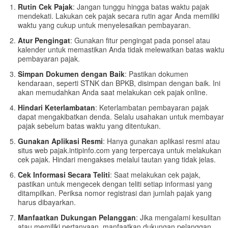
Rutin Cek Pajak
: Jangan tunggu hingga batas waktu pajak
mendekati. Lakukan cek pajak secara rutin agar Anda memiliki
waktu yang cukup untuk menyelesaikan pembayaran.
Atur Pengingat
: Gunakan fitur pengingat pada ponsel atau
kalender untuk memastikan Anda tidak melewatkan batas waktu
pembayaran pajak.
Simpan Dokumen dengan Baik
: Pastikan dokumen
kendaraan, seperti STNK dan BPKB, disimpan dengan baik. Ini
akan memudahkan Anda saat melakukan cek pajak online.
Hindari Keterlambatan
: Keterlambatan pembayaran pajak
dapat mengakibatkan denda. Selalu usahakan untuk membayar
pajak sebelum batas waktu yang ditentukan.
Gunakan Aplikasi Resmi
: Hanya gunakan aplikasi resmi atau
situs web pajak.intipinfo.com yang terpercaya untuk melakukan
cek pajak. Hindari mengakses melalui tautan yang tidak jelas.
Cek Informasi Secara Teliti
: Saat melakukan cek pajak,
pastikan untuk mengecek dengan teliti setiap informasi yang
ditampilkan. Periksa nomor registrasi dan jumlah pajak yang
harus dibayarkan.
Manfaatkan Dukungan Pelanggan
: Jika mengalami kesulitan
atau memiliki pertanyaan, manfaatkan dukungan pelanggan