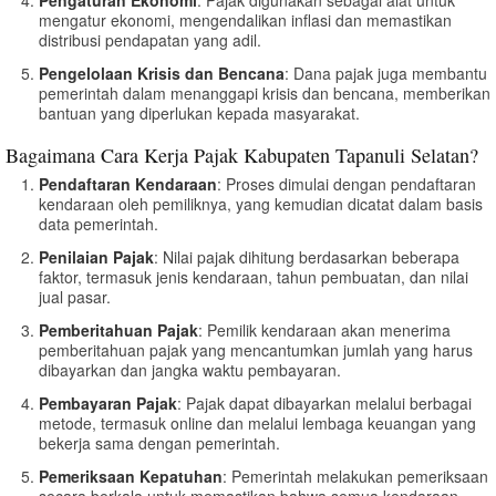
mengatur ekonomi, mengendalikan inflasi dan memastikan
distribusi pendapatan yang adil.
Pengelolaan Krisis dan Bencana
: Dana pajak juga membantu
pemerintah dalam menanggapi krisis dan bencana, memberikan
bantuan yang diperlukan kepada masyarakat.
Bagaimana Cara Kerja Pajak Kabupaten Tapanuli Selatan?
Pendaftaran Kendaraan
: Proses dimulai dengan pendaftaran
kendaraan oleh pemiliknya, yang kemudian dicatat dalam basis
data pemerintah.
Penilaian Pajak
: Nilai pajak dihitung berdasarkan beberapa
faktor, termasuk jenis kendaraan, tahun pembuatan, dan nilai
jual pasar.
Pemberitahuan Pajak
: Pemilik kendaraan akan menerima
pemberitahuan pajak yang mencantumkan jumlah yang harus
dibayarkan dan jangka waktu pembayaran.
Pembayaran Pajak
: Pajak dapat dibayarkan melalui berbagai
metode, termasuk online dan melalui lembaga keuangan yang
bekerja sama dengan pemerintah.
Pemeriksaan Kepatuhan
: Pemerintah melakukan pemeriksaan
secara berkala untuk memastikan bahwa semua kendaraan