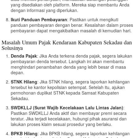
yang disediakan oleh platform. Mereka siap membantu Anda
dengan informasi yang diperlukan.
Ikuti Panduan Pembayaran
: Pastikan untuk mengikuti
panduan pembayaran dengan benar. Kesalahan dalam proses
pembayaran dapat mengakibatkan masalah di kemudian hari.
Masalah Umum Pajak Kendaraan Kabupaten Sekadau dan
Solusinya
Denda Pajak
: Jika Anda terkena denda pajak, segera lakukan
pembayaran denda tersebut. Langkah ini akan membantu
menghindari penambahan denda yang lebih besar di masa
depan.
STNK Hilang
: Jika STNK hilang, segera laporkan kehilangan
tersebut ke kantor kepolisian setempat. Setelah itu, ajukan
permohonan duplikat STNK kepada Samsat Kabupaten
Sekadau.
SWDKLLJ (Surat Wajib Kecelakaan Lalu Lintas Jalan)
:
Pastikan SWDKLLJ Anda aktif dan membayar premi secara
teratur. Jika terjadi kecelakaan, hubungi pihak asuransi dan
lakukan proses klaim sesuai prosedur yang berlaku.
BPKB Hilang
: Jika BPKB hilang, segera laporkan kehilangan