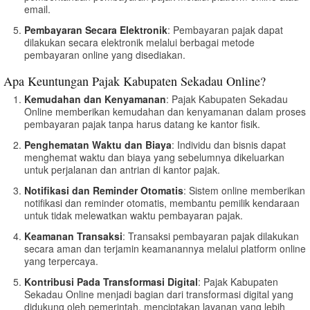
email.
Pembayaran Secara Elektronik
: Pembayaran pajak dapat
dilakukan secara elektronik melalui berbagai metode
pembayaran online yang disediakan.
Apa Keuntungan Pajak Kabupaten Sekadau Online?
Kemudahan dan Kenyamanan
: Pajak Kabupaten Sekadau
Online memberikan kemudahan dan kenyamanan dalam proses
pembayaran pajak tanpa harus datang ke kantor fisik.
Penghematan Waktu dan Biaya
: Individu dan bisnis dapat
menghemat waktu dan biaya yang sebelumnya dikeluarkan
untuk perjalanan dan antrian di kantor pajak.
Notifikasi dan Reminder Otomatis
: Sistem online memberikan
notifikasi dan reminder otomatis, membantu pemilik kendaraan
untuk tidak melewatkan waktu pembayaran pajak.
Keamanan Transaksi
: Transaksi pembayaran pajak dilakukan
secara aman dan terjamin keamanannya melalui platform online
yang terpercaya.
Kontribusi Pada Transformasi Digital
: Pajak Kabupaten
Sekadau Online menjadi bagian dari transformasi digital yang
didukung oleh pemerintah, menciptakan layanan yang lebih