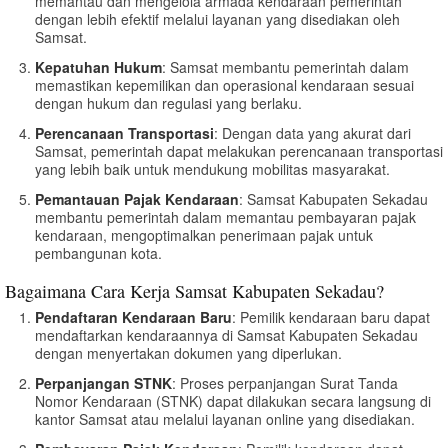
memantau dan mengelola armada kendaraan pemerintah
dengan lebih efektif melalui layanan yang disediakan oleh
Samsat.
Kepatuhan Hukum
: Samsat membantu pemerintah dalam
memastikan kepemilikan dan operasional kendaraan sesuai
dengan hukum dan regulasi yang berlaku.
Perencanaan Transportasi
: Dengan data yang akurat dari
Samsat, pemerintah dapat melakukan perencanaan transportasi
yang lebih baik untuk mendukung mobilitas masyarakat.
Pemantauan Pajak Kendaraan
: Samsat Kabupaten Sekadau
membantu pemerintah dalam memantau pembayaran pajak
kendaraan, mengoptimalkan penerimaan pajak untuk
pembangunan kota.
Bagaimana Cara Kerja Samsat Kabupaten Sekadau?
Pendaftaran Kendaraan Baru
: Pemilik kendaraan baru dapat
mendaftarkan kendaraannya di Samsat Kabupaten Sekadau
dengan menyertakan dokumen yang diperlukan.
Perpanjangan STNK
: Proses perpanjangan Surat Tanda
Nomor Kendaraan (STNK) dapat dilakukan secara langsung di
kantor Samsat atau melalui layanan online yang disediakan.