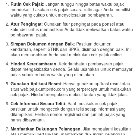
Rutin Cek Pajak
: Jangan tunggu hingga batas waktu pajak
mendekati. Lakukan cek pajak secara rutin agar Anda memiliki
waktu yang cukup untuk menyelesaikan pembayaran.
Atur Pengingat
: Gunakan fitur pengingat pada ponsel atau
kalender untuk memastikan Anda tidak melewatkan batas waktu
pembayaran pajak.
Simpan Dokumen dengan Baik
: Pastikan dokumen
kendaraan, seperti STNK dan BPKB, disimpan dengan baik. Ini
akan memudahkan Anda saat melakukan cek pajak online.
Hindari Keterlambatan
: Keterlambatan pembayaran pajak
dapat mengakibatkan denda. Selalu usahakan untuk membayar
pajak sebelum batas waktu yang ditentukan.
Gunakan Aplikasi Resmi
: Hanya gunakan aplikasi resmi atau
situs web pajak.intipinfo.com yang terpercaya untuk melakukan
cek pajak. Hindari mengakses melalui tautan yang tidak jelas.
Cek Informasi Secara Teliti
: Saat melakukan cek pajak,
pastikan untuk mengecek dengan teliti setiap informasi yang
ditampilkan. Periksa nomor registrasi dan jumlah pajak yang
harus dibayarkan.
Manfaatkan Dukungan Pelanggan
: Jika mengalami kesulitan
atau memiliki pertanyaan, manfaatkan dukungan pelanggan