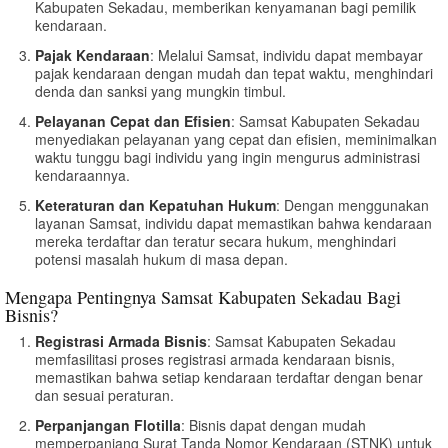
Kabupaten Sekadau, memberikan kenyamanan bagi pemilik
kendaraan.
Pajak Kendaraan
: Melalui Samsat, individu dapat membayar
pajak kendaraan dengan mudah dan tepat waktu, menghindari
denda dan sanksi yang mungkin timbul.
Pelayanan Cepat dan Efisien
: Samsat Kabupaten Sekadau
menyediakan pelayanan yang cepat dan efisien, meminimalkan
waktu tunggu bagi individu yang ingin mengurus administrasi
kendaraannya.
Keteraturan dan Kepatuhan Hukum
: Dengan menggunakan
layanan Samsat, individu dapat memastikan bahwa kendaraan
mereka terdaftar dan teratur secara hukum, menghindari
potensi masalah hukum di masa depan.
Mengapa Pentingnya Samsat Kabupaten Sekadau Bagi
Bisnis?
Registrasi Armada Bisnis
: Samsat Kabupaten Sekadau
memfasilitasi proses registrasi armada kendaraan bisnis,
memastikan bahwa setiap kendaraan terdaftar dengan benar
dan sesuai peraturan.
Perpanjangan Flotilla
: Bisnis dapat dengan mudah
memperpanjang Surat Tanda Nomor Kendaraan (STNK) untuk