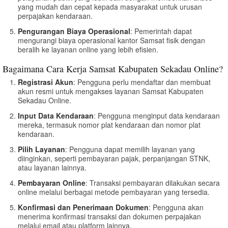
yang mudah dan cepat kepada masyarakat untuk urusan
perpajakan kendaraan.
Pengurangan Biaya Operasional
: Pemerintah dapat
mengurangi biaya operasional kantor Samsat fisik dengan
beralih ke layanan online yang lebih efisien.
Bagaimana Cara Kerja Samsat Kabupaten Sekadau Online?
Registrasi Akun
: Pengguna perlu mendaftar dan membuat
akun resmi untuk mengakses layanan Samsat Kabupaten
Sekadau Online.
Input Data Kendaraan
: Pengguna menginput data kendaraan
mereka, termasuk nomor plat kendaraan dan nomor plat
kendaraan.
Pilih Layanan
: Pengguna dapat memilih layanan yang
diinginkan, seperti pembayaran pajak, perpanjangan STNK,
atau layanan lainnya.
Pembayaran Online
: Transaksi pembayaran dilakukan secara
online melalui berbagai metode pembayaran yang tersedia.
Konfirmasi dan Penerimaan Dokumen
: Pengguna akan
menerima konfirmasi transaksi dan dokumen perpajakan
melalui email atau platform lainnya.