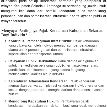
dikenakan pada setiap kendaraan bermotor yang beroperasi di
wilayah Kabupaten Sekadau. Lembaga ini bertanggung jawab untuk
mengumpulkan dana dari pemilik kendaraan guna mendukung
pembangunan dan pemeliharaan infrastruktur serta layanan publik di
wilayah tersebut.
Mengapa Pentingnya Pajak Kendaraan Kabupaten Sekadau
Bagi Individu?
Kontribusi Pembangunan Infrastruktur
: Pajak kendaraan
yang dibayarkan oleh individu menjadi sumber pendanaan
utama untuk pembangunan dan pemeliharaan infrastruktur,
seperti jalan dan transportasi umum.
Pelayanan Publik Berkualitas
: Dana dari pajak digunakan
untuk menyediakan pelayanan publik, termasuk kesehatan,
pendidikan, dan keamanan, yang secara langsung
meningkatkan kualitas hidup individu.
Keteraturan Administrasi Kendaraan
: Pajak kendaraan
memastikan bahwa administrasi kendaraan individu teratur dan
sesuai dengan peraturan, menghindarkan dari potensi masalah
hukum.
Mendorong Kepatuhan Hukum
: Pembayaran pajak
kendaraan merupakan bentuk kontribusi yang legal, mendukung