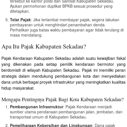
tersebut ke kantor polisi dan Samsat Kabupaten Sekadau.
Ajukan permohonan duplikat BPKB sesuai prosedur yang
ditetapkan.
Telat Pajak
: Jika terlambat membayar pajak, segera lakukan
pembayaran untuk menghindari penambahan denda.
Perhatikan juga batas waktu pembayaran agar tidak terulang di
masa mendatang.
Apa Itu Pajak Kabupaten Sekadau?
Pajak Kendaraan Kabupaten Sekadau adalah suatu kewajiban fiskal
yang dikenakan pada setiap pemilik kendaraan bermotor yang
berdomisili di wilayah Kabupaten Sekadau. Pajak ini memiliki peran
strategis dalam mendukung pembangunan kota dan menyediakan
dana untuk berbagai proyek infrastruktur yang meningkatkan kualitas
hidup masyarakat.
Mengapa Pentingnya Pajak Bagi Kota Kabupaten Sekadau?
Pembangunan Infrastruktur
: Pajak Kendaraan menjadi
sumber utama pendanaan pembangunan jalan, jembatan, dan
transportasi umum di Kabupaten Sekadau.
Pemeliharaan Kebersihan dan Lingkungan
: Dana pajak