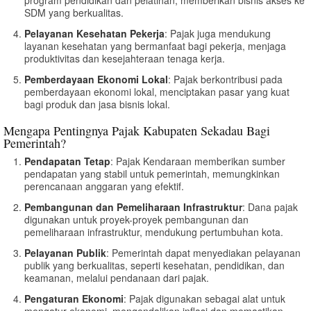
SDM yang berkualitas.
Pelayanan Kesehatan Pekerja
: Pajak juga mendukung
layanan kesehatan yang bermanfaat bagi pekerja, menjaga
produktivitas dan kesejahteraan tenaga kerja.
Pemberdayaan Ekonomi Lokal
: Pajak berkontribusi pada
pemberdayaan ekonomi lokal, menciptakan pasar yang kuat
bagi produk dan jasa bisnis lokal.
Mengapa Pentingnya Pajak Kabupaten Sekadau Bagi
Pemerintah?
Pendapatan Tetap
: Pajak Kendaraan memberikan sumber
pendapatan yang stabil untuk pemerintah, memungkinkan
perencanaan anggaran yang efektif.
Pembangunan dan Pemeliharaan Infrastruktur
: Dana pajak
digunakan untuk proyek-proyek pembangunan dan
pemeliharaan infrastruktur, mendukung pertumbuhan kota.
Pelayanan Publik
: Pemerintah dapat menyediakan pelayanan
publik yang berkualitas, seperti kesehatan, pendidikan, dan
keamanan, melalui pendanaan dari pajak.
Pengaturan Ekonomi
: Pajak digunakan sebagai alat untuk
mengatur ekonomi, mengendalikan inflasi dan memastikan