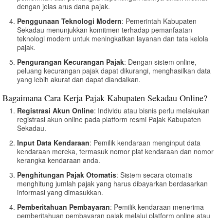
dengan jelas arus dana pajak.
Penggunaan Teknologi Modern
: Pemerintah Kabupaten
Sekadau menunjukkan komitmen terhadap pemanfaatan
teknologi modern untuk meningkatkan layanan dan tata kelola
pajak.
Pengurangan Kecurangan Pajak
: Dengan sistem online,
peluang kecurangan pajak dapat dikurangi, menghasilkan data
yang lebih akurat dan dapat diandalkan.
Bagaimana Cara Kerja Pajak Kabupaten Sekadau Online?
Registrasi Akun Online
: Individu atau bisnis perlu melakukan
registrasi akun online pada platform resmi Pajak Kabupaten
Sekadau.
Input Data Kendaraan
: Pemilik kendaraan menginput data
kendaraan mereka, termasuk nomor plat kendaraan dan nomor
kerangka kendaraan anda.
Penghitungan Pajak Otomatis
: Sistem secara otomatis
menghitung jumlah pajak yang harus dibayarkan berdasarkan
informasi yang dimasukkan.
Pemberitahuan Pembayaran
: Pemilik kendaraan menerima
pemberitahuan pembayaran pajak melalui platform online atau