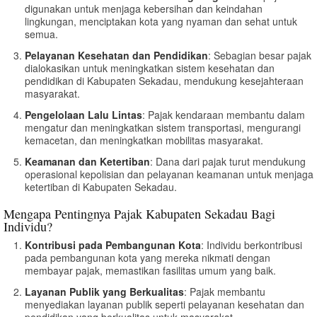
digunakan untuk menjaga kebersihan dan keindahan
lingkungan, menciptakan kota yang nyaman dan sehat untuk
semua.
Pelayanan Kesehatan dan Pendidikan
: Sebagian besar pajak
dialokasikan untuk meningkatkan sistem kesehatan dan
pendidikan di Kabupaten Sekadau, mendukung kesejahteraan
masyarakat.
Pengelolaan Lalu Lintas
: Pajak kendaraan membantu dalam
mengatur dan meningkatkan sistem transportasi, mengurangi
kemacetan, dan meningkatkan mobilitas masyarakat.
Keamanan dan Ketertiban
: Dana dari pajak turut mendukung
operasional kepolisian dan pelayanan keamanan untuk menjaga
ketertiban di Kabupaten Sekadau.
Mengapa Pentingnya Pajak Kabupaten Sekadau Bagi
Individu?
Kontribusi pada Pembangunan Kota
: Individu berkontribusi
pada pembangunan kota yang mereka nikmati dengan
membayar pajak, memastikan fasilitas umum yang baik.
Layanan Publik yang Berkualitas
: Pajak membantu
menyediakan layanan publik seperti pelayanan kesehatan dan
pendidikan yang berkualitas untuk masyarakat.