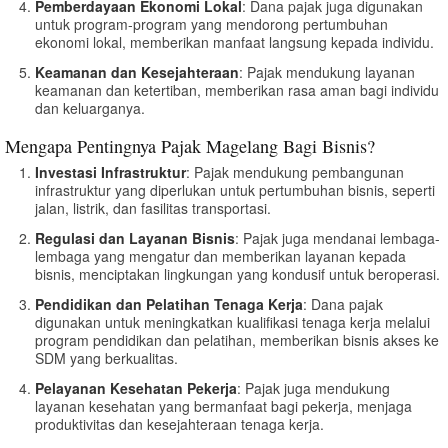
Pemberdayaan Ekonomi Lokal
: Dana pajak juga digunakan
untuk program-program yang mendorong pertumbuhan
ekonomi lokal, memberikan manfaat langsung kepada individu.
Keamanan dan Kesejahteraan
: Pajak mendukung layanan
keamanan dan ketertiban, memberikan rasa aman bagi individu
dan keluarganya.
Mengapa Pentingnya Pajak Magelang Bagi Bisnis?
Investasi Infrastruktur
: Pajak mendukung pembangunan
infrastruktur yang diperlukan untuk pertumbuhan bisnis, seperti
jalan, listrik, dan fasilitas transportasi.
Regulasi dan Layanan Bisnis
: Pajak juga mendanai lembaga-
lembaga yang mengatur dan memberikan layanan kepada
bisnis, menciptakan lingkungan yang kondusif untuk beroperasi.
Pendidikan dan Pelatihan Tenaga Kerja
: Dana pajak
digunakan untuk meningkatkan kualifikasi tenaga kerja melalui
program pendidikan dan pelatihan, memberikan bisnis akses ke
SDM yang berkualitas.
Pelayanan Kesehatan Pekerja
: Pajak juga mendukung
layanan kesehatan yang bermanfaat bagi pekerja, menjaga
produktivitas dan kesejahteraan tenaga kerja.