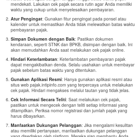
mendekati. Lakukan cek pajak secara rutin agar Anda memiliki
waktu yang cukup untuk menyelesaikan pembayaran.
Atur Pengingat
: Gunakan fitur pengingat pada ponsel atau
kalender untuk memastikan Anda tidak melewatkan batas waktu
pembayaran pajak.
Simpan Dokumen dengan Baik
: Pastikan dokumen
kendaraan, seperti STNK dan BPKB, disimpan dengan baik. Ini
akan memudahkan Anda saat melakukan cek pajak online.
Hindari Keterlambatan
: Keterlambatan pembayaran pajak
dapat mengakibatkan denda. Selalu usahakan untuk membayar
pajak sebelum batas waktu yang ditentukan.
Gunakan Aplikasi Resmi
: Hanya gunakan aplikasi resmi atau
situs web pajak.intipinfo.com yang terpercaya untuk melakukan
cek pajak. Hindari mengakses melalui tautan yang tidak jelas.
Cek Informasi Secara Teliti
: Saat melakukan cek pajak,
pastikan untuk mengecek dengan teliti setiap informasi yang
ditampilkan. Periksa nomor registrasi dan jumlah pajak yang
harus dibayarkan.
Manfaatkan Dukungan Pelanggan
: Jika mengalami kesulitan
atau memiliki pertanyaan, manfaatkan dukungan pelanggan
yang disediakan oleh platform. Mereka siap membantu Anda