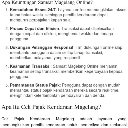
Apa Keuntungan Samsat Magelang Online?
Kemudahan Akses 24/7
: Layanan online memungkinkan akses
tanpa batas waktu, sehingga pemilik kendaraan dapat
mengurus perpajakan kapan saja.
Proses Cepat dan Efisien
: Transaksi dapat diselesaikan
dengan cepat dan efisien, menghemat waktu dan tenaga
pengguna.
Dukungan Pelanggan Responsif
: Tim dukungan online siap
membantu pengguna dalam setiap tahap transaksi,
memberikan pelayanan yang responsif.
Keamanan Transaksi
: Samsat Magelang Online menjamin
keamanan setiap transaksi, memberikan kepercayaan kepada
pengguna.
Pemantauan Status Pajak
: Pengguna dapat dengan mudah
memantau status pajak kendaraan mereka secara real-time,
menghindari keterlambatan pembayaran dan denda.
Apa Itu Cek Pajak Kendaraan Magelang?
Cek Pajak Kendaraan Magelang adalah layanan yang
memungkinkan pemilik kendaraan untuk memeriksa dan melunasi