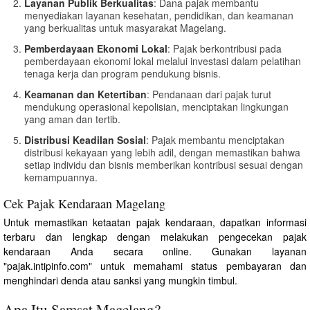
Layanan Publik Berkualitas
: Dana pajak membantu
menyediakan layanan kesehatan, pendidikan, dan keamanan
yang berkualitas untuk masyarakat Magelang.
Pemberdayaan Ekonomi Lokal
: Pajak berkontribusi pada
pemberdayaan ekonomi lokal melalui investasi dalam pelatihan
tenaga kerja dan program pendukung bisnis.
Keamanan dan Ketertiban
: Pendanaan dari pajak turut
mendukung operasional kepolisian, menciptakan lingkungan
yang aman dan tertib.
Distribusi Keadilan Sosial
: Pajak membantu menciptakan
distribusi kekayaan yang lebih adil, dengan memastikan bahwa
setiap individu dan bisnis memberikan kontribusi sesuai dengan
kemampuannya.
Cek Pajak Kendaraan Magelang
Untuk memastikan ketaatan pajak kendaraan, dapatkan informasi
terbaru dan lengkap dengan melakukan pengecekan pajak
kendaraan Anda secara online. Gunakan layanan
"pajak.intipinfo.com" untuk memahami status pembayaran dan
menghindari denda atau sanksi yang mungkin timbul.
Apa Itu Samsat Magelang?