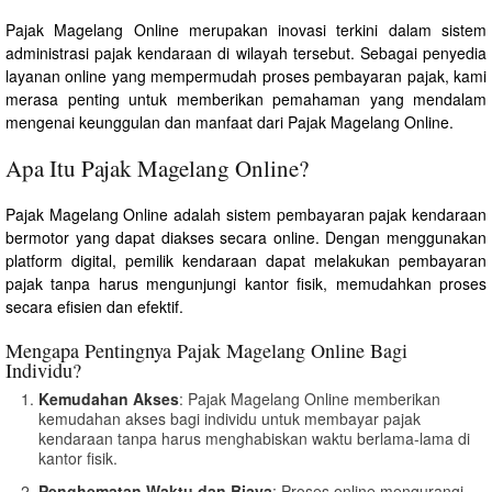
Pajak Magelang Online merupakan inovasi terkini dalam sistem
administrasi pajak kendaraan di wilayah tersebut. Sebagai penyedia
layanan online yang mempermudah proses pembayaran pajak, kami
merasa penting untuk memberikan pemahaman yang mendalam
mengenai keunggulan dan manfaat dari Pajak Magelang Online.
Apa Itu Pajak Magelang Online?
Pajak Magelang Online adalah sistem pembayaran pajak kendaraan
bermotor yang dapat diakses secara online. Dengan menggunakan
platform digital, pemilik kendaraan dapat melakukan pembayaran
pajak tanpa harus mengunjungi kantor fisik, memudahkan proses
secara efisien dan efektif.
Mengapa Pentingnya Pajak Magelang Online Bagi
Individu?
Kemudahan Akses
: Pajak Magelang Online memberikan
kemudahan akses bagi individu untuk membayar pajak
kendaraan tanpa harus menghabiskan waktu berlama-lama di
kantor fisik.
Penghematan Waktu dan Biaya
: Proses online mengurangi