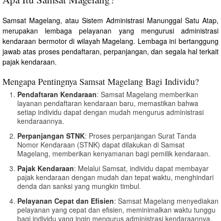
Samsat Magelang, atau Sistem Administrasi Manunggal Satu Atap,
merupakan lembaga pelayanan yang mengurusi administrasi
kendaraan bermotor di wilayah Magelang. Lembaga ini bertanggung
jawab atas proses pendaftaran, perpanjangan, dan segala hal terkait
pajak kendaraan.
Mengapa Pentingnya Samsat Magelang Bagi Individu?
Pendaftaran Kendaraan
: Samsat Magelang memberikan
layanan pendaftaran kendaraan baru, memastikan bahwa
setiap individu dapat dengan mudah mengurus administrasi
kendaraannya.
Perpanjangan STNK
: Proses perpanjangan Surat Tanda
Nomor Kendaraan (STNK) dapat dilakukan di Samsat
Magelang, memberikan kenyamanan bagi pemilik kendaraan.
Pajak Kendaraan
: Melalui Samsat, individu dapat membayar
pajak kendaraan dengan mudah dan tepat waktu, menghindari
denda dan sanksi yang mungkin timbul.
Pelayanan Cepat dan Efisien
: Samsat Magelang menyediakan
pelayanan yang cepat dan efisien, meminimalkan waktu tunggu
bagi individu yang ingin mengurus administrasi kendaraannya.