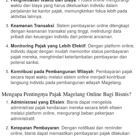
waktu dan biaya yang harus dikeluarkan individu dalam
perjalanan ke kantor pajak, memungkinkan fokus lebih pada
aktivitas lainnya.
Keamanan Transaksi
: Sistem pembayaran online dilengkapi
dengan keamanan transaksi yang tinggi, melindungi data
pribadi dan keuangan individu dari potensi ancaman.
Monitoring Pajak yang Lebih Efektif
: Dengan platform online,
individu dapat dengan mudah memonitor status pembayaran
pajak mereka, menghindari keterlambatan pembayaran dan
potensi sanksi.
Kontribusi pada Pembangunan Wilayah
: Pembayaran pajak
secara tepat waktu melalui sistem online menjadi kontribusi
langsung individu pada pembangunan wilayah Magelang.
Mengapa Pentingnya Pajak Magelang Online Bagi Bisnis?
Administrasi yang Efisien
: Bisnis dapat mengelola
administrasi pajak kendaraan mereka secara lebih efisien
melalui platform online, mengurangi beban pekerjaan
administratif.
Ketepatan Pembayaran
: Dengan notifikasi dan reminder
online, bisnis dapat memastikan pembayaran pajak dilakukan