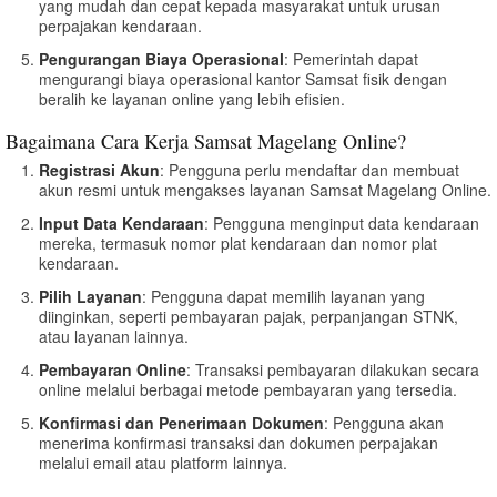
yang mudah dan cepat kepada masyarakat untuk urusan
perpajakan kendaraan.
Pengurangan Biaya Operasional
: Pemerintah dapat
mengurangi biaya operasional kantor Samsat fisik dengan
beralih ke layanan online yang lebih efisien.
Bagaimana Cara Kerja Samsat Magelang Online?
Registrasi Akun
: Pengguna perlu mendaftar dan membuat
akun resmi untuk mengakses layanan Samsat Magelang Online.
Input Data Kendaraan
: Pengguna menginput data kendaraan
mereka, termasuk nomor plat kendaraan dan nomor plat
kendaraan.
Pilih Layanan
: Pengguna dapat memilih layanan yang
diinginkan, seperti pembayaran pajak, perpanjangan STNK,
atau layanan lainnya.
Pembayaran Online
: Transaksi pembayaran dilakukan secara
online melalui berbagai metode pembayaran yang tersedia.
Konfirmasi dan Penerimaan Dokumen
: Pengguna akan
menerima konfirmasi transaksi dan dokumen perpajakan
melalui email atau platform lainnya.