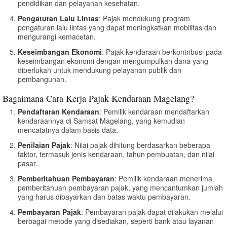
pendidikan dan pelayanan kesehatan.
Pengaturan Lalu Lintas
: Pajak mendukung program
pengaturan lalu lintas yang dapat meningkatkan mobilitas dan
mengurangi kemacetan.
Keseimbangan Ekonomi
: Pajak kendaraan berkontribusi pada
keseimbangan ekonomi dengan mengumpulkan dana yang
diperlukan untuk mendukung pelayanan publik dan
pembangunan.
Bagaimana Cara Kerja Pajak Kendaraan Magelang?
Pendaftaran Kendaraan
: Pemilik kendaraan mendaftarkan
kendaraannya di Samsat Magelang, yang kemudian
mencatatnya dalam basis data.
Penilaian Pajak
: Nilai pajak dihitung berdasarkan beberapa
faktor, termasuk jenis kendaraan, tahun pembuatan, dan nilai
pasar.
Pemberitahuan Pembayaran
: Pemilik kendaraan menerima
pemberitahuan pembayaran pajak, yang mencantumkan jumlah
yang harus dibayarkan dan batas waktu pembayaran.
Pembayaran Pajak
: Pembayaran pajak dapat dilakukan melalui
berbagai metode yang disediakan, seperti bank atau layanan