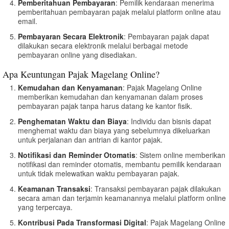
Pemberitahuan Pembayaran
: Pemilik kendaraan menerima
pemberitahuan pembayaran pajak melalui platform online atau
email.
Pembayaran Secara Elektronik
: Pembayaran pajak dapat
dilakukan secara elektronik melalui berbagai metode
pembayaran online yang disediakan.
Apa Keuntungan Pajak Magelang Online?
Kemudahan dan Kenyamanan
: Pajak Magelang Online
memberikan kemudahan dan kenyamanan dalam proses
pembayaran pajak tanpa harus datang ke kantor fisik.
Penghematan Waktu dan Biaya
: Individu dan bisnis dapat
menghemat waktu dan biaya yang sebelumnya dikeluarkan
untuk perjalanan dan antrian di kantor pajak.
Notifikasi dan Reminder Otomatis
: Sistem online memberikan
notifikasi dan reminder otomatis, membantu pemilik kendaraan
untuk tidak melewatkan waktu pembayaran pajak.
Keamanan Transaksi
: Transaksi pembayaran pajak dilakukan
secara aman dan terjamin keamanannya melalui platform online
yang terpercaya.
Kontribusi Pada Transformasi Digital
: Pajak Magelang Online