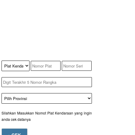
Silahkan Masukkan Nomot Plat Kendaraan yang ingin
anda cek datanya