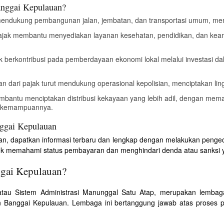
nggai Kepulauan?
mendukung pembangunan jalan, jembatan, dan transportasi umum, meni
ajak membantu menyediakan layanan kesehatan, pendidikan, dan kea
ak berkontribusi pada pemberdayaan ekonomi lokal melalui investasi d
n dari pajak turut mendukung operasional kepolisian, menciptakan li
mbantu menciptakan distribusi kekayaan yang lebih adil, dengan memas
n kemampuannya.
ggai Kepulauan
an, dapatkan informasi terbaru dan lengkap dengan melakukan pengec
tuk memahami status pembayaran dan menghindari denda atau sanksi 
ggai Kepulauan?
tau Sistem Administrasi Manunggal Satu Atap, merupakan lembaga
 Banggai Kepulauan. Lembaga ini bertanggung jawab atas proses p