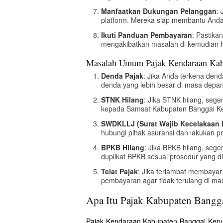
Manfaatkan Dukungan Pelanggan
:
platform. Mereka siap membantu Anda
Ikuti Panduan Pembayaran
: Pastik
mengakibatkan masalah di kemudian h
Masalah Umum Pajak Kendaraan Kabu
Denda Pajak
: Jika Anda terkena den
denda yang lebih besar di masa depan
STNK Hilang
: Jika STNK hilang, sege
kepada Samsat Kabupaten Banggai K
SWDKLLJ (Surat Wajib Kecelakaan L
hubungi pihak asuransi dan lakukan pr
BPKB Hilang
: Jika BPKB hilang, seg
duplikat BPKB sesuai prosedur yang di
Telat Pajak
: Jika terlambat membaya
pembayaran agar tidak terulang di m
Apa Itu Pajak Kabupaten Bangg
Pajak Kendaraan Kabupaten Banggai Kepula