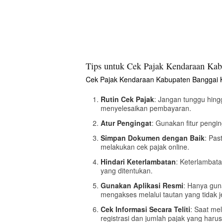
Tips untuk Cek Pajak Kendaraan Kab
Cek Pajak Kendaraan Kabupaten Banggai Ke
Rutin Cek Pajak
: Jangan tunggu hing
menyelesaikan pembayaran.
Atur Pengingat
: Gunakan fitur pengi
Simpan Dokumen dengan Baik
: Pas
melakukan cek pajak online.
Hindari Keterlambatan
: Keterlambat
yang ditentukan.
Gunakan Aplikasi Resmi
: Hanya guna
mengakses melalui tautan yang tidak j
Cek Informasi Secara Teliti
: Saat me
registrasi dan jumlah pajak yang haru