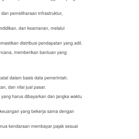
an pemeliharaan infrastruktur,
endidikan, dan keamanan, melalui
mastikan distribusi pendapatan yang adil.
encana, memberikan bantuan yang
atat dalam basis data pemerintah.
n, dan nilai jual pasar.
yang harus dibayarkan dan jangka waktu
ga keuangan yang bekerja sama dengan
emua kendaraan membayar pajak sesuai