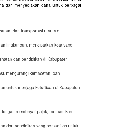
ota dan menyediakan dana untuk berbagai
atan, dan transportasi umum di
han lingkungan, menciptakan kota yang
sehatan dan pendidikan di Kabupaten
asi, mengurangi kemacetan, dan
nan untuk menjaga ketertiban di Kabupaten
ti dengan membayar pajak, memastikan
an dan pendidikan yang berkualitas untuk