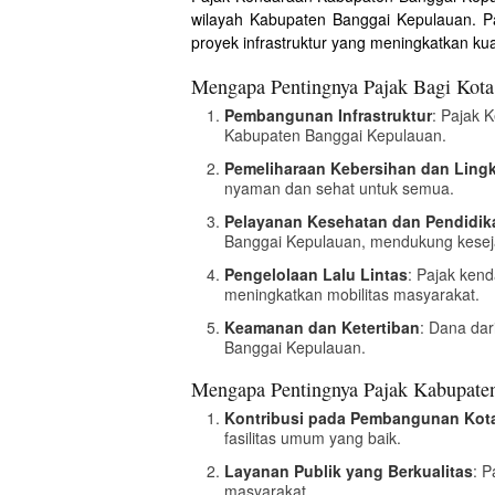
wilayah Kabupaten Banggai Kepulauan. P
proyek infrastruktur yang meningkatkan kua
Mengapa Pentingnya Pajak Bagi Kot
Pembangunan Infrastruktur
: Pajak 
Kabupaten Banggai Kepulauan.
Pemeliharaan Kebersihan dan Lin
nyaman dan sehat untuk semua.
Pelayanan Kesehatan dan Pendidik
Banggai Kepulauan, mendukung kesej
Pengelolaan Lalu Lintas
: Pajak ken
meningkatkan mobilitas masyarakat.
Keamanan dan Ketertiban
: Dana dar
Banggai Kepulauan.
Mengapa Pentingnya Pajak Kabupaten
Kontribusi pada Pembangunan Kot
fasilitas umum yang baik.
Layanan Publik yang Berkualitas
: 
masyarakat.