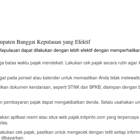
upaten Banggai Kepulauan yang Efektif
pulauan dapat dilakukan dengan lebih efektif dengan memperhatikan 
ga batas waktu pajak mendekati. Lakukan cek pajak secara rutin agar
ngat pada ponsel atau kalender untuk memastikan Anda tidak melewat
tikan dokumen kendaraan, seperti STNK dan BPKB, disimpan dengan 
an pembayaran pajak dapat mengakibatkan denda. Selalu usahakan u
kan aplikasi resmi atau situs web pajak.intipinfo.com yang terpercaya
elas.
lakukan cek pajak, pastikan untuk mengecek dengan teliti setiap infor
s dibayarkan.