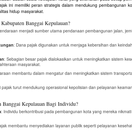
ajak ini memiliki peran strategis dalam mendukung pembangunan k
litas hidup masyarakat.
a Kabupaten Banggai Kepulauan?
Kendaraan menjadi sumber utama pendanaan pembangunan jalan, jemb
gkungan
: Dana pajak digunakan untuk menjaga kebersihan dan keinda
an
: Sebagian besar pajak dialokasikan untuk meningkatkan sistem ke
ahteraan masyarakat.
daraan membantu dalam mengatur dan meningkatkan sistem transport
i pajak turut mendukung operasional kepolisian dan pelayanan keama
 Banggai Kepulauan Bagi Individu?
a
: Individu berkontribusi pada pembangunan kota yang mereka nikma
Pajak membantu menyediakan layanan publik seperti pelayanan kesehat