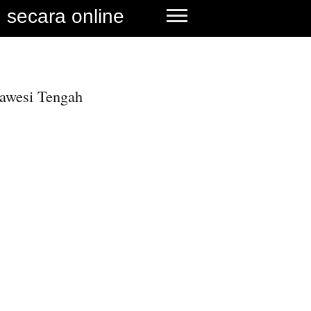
 secara online
awesi Tengah