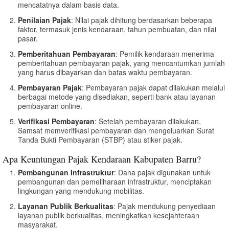
mencatatnya dalam basis data.
Penilaian Pajak
: Nilai pajak dihitung berdasarkan beberapa
faktor, termasuk jenis kendaraan, tahun pembuatan, dan nilai
pasar.
Pemberitahuan Pembayaran
: Pemilik kendaraan menerima
pemberitahuan pembayaran pajak, yang mencantumkan jumlah
yang harus dibayarkan dan batas waktu pembayaran.
Pembayaran Pajak
: Pembayaran pajak dapat dilakukan melalui
berbagai metode yang disediakan, seperti bank atau layanan
pembayaran online.
Verifikasi Pembayaran
: Setelah pembayaran dilakukan,
Samsat memverifikasi pembayaran dan mengeluarkan Surat
Tanda Bukti Pembayaran (STBP) atau stiker pajak.
Apa Keuntungan Pajak Kendaraan Kabupaten Barru?
Pembangunan Infrastruktur
: Dana pajak digunakan untuk
pembangunan dan pemeliharaan infrastruktur, menciptakan
lingkungan yang mendukung mobilitas.
Layanan Publik Berkualitas
: Pajak mendukung penyediaan
layanan publik berkualitas, meningkatkan kesejahteraan
masyarakat.