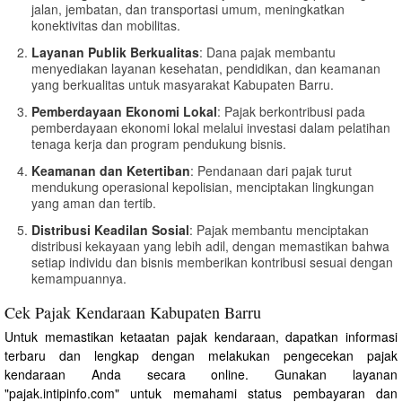
jalan, jembatan, dan transportasi umum, meningkatkan
konektivitas dan mobilitas.
Layanan Publik Berkualitas
: Dana pajak membantu
menyediakan layanan kesehatan, pendidikan, dan keamanan
yang berkualitas untuk masyarakat Kabupaten Barru.
Pemberdayaan Ekonomi Lokal
: Pajak berkontribusi pada
pemberdayaan ekonomi lokal melalui investasi dalam pelatihan
tenaga kerja dan program pendukung bisnis.
Keamanan dan Ketertiban
: Pendanaan dari pajak turut
mendukung operasional kepolisian, menciptakan lingkungan
yang aman dan tertib.
Distribusi Keadilan Sosial
: Pajak membantu menciptakan
distribusi kekayaan yang lebih adil, dengan memastikan bahwa
setiap individu dan bisnis memberikan kontribusi sesuai dengan
kemampuannya.
Cek Pajak Kendaraan Kabupaten Barru
Untuk memastikan ketaatan pajak kendaraan, dapatkan informasi
terbaru dan lengkap dengan melakukan pengecekan pajak
kendaraan Anda secara online. Gunakan layanan
"pajak.intipinfo.com" untuk memahami status pembayaran dan