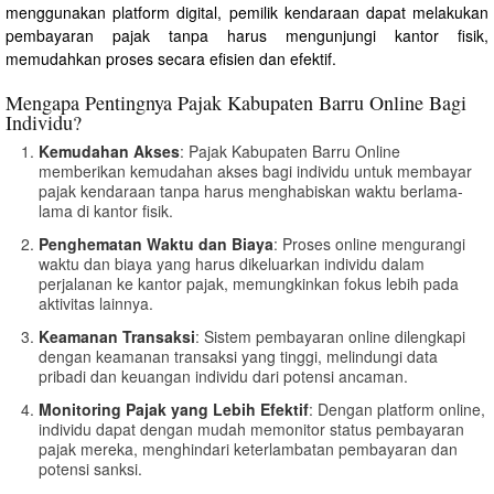
menggunakan platform digital, pemilik kendaraan dapat melakukan
pembayaran pajak tanpa harus mengunjungi kantor fisik,
memudahkan proses secara efisien dan efektif.
Mengapa Pentingnya Pajak Kabupaten Barru Online Bagi
Individu?
Kemudahan Akses
: Pajak Kabupaten Barru Online
memberikan kemudahan akses bagi individu untuk membayar
pajak kendaraan tanpa harus menghabiskan waktu berlama-
lama di kantor fisik.
Penghematan Waktu dan Biaya
: Proses online mengurangi
waktu dan biaya yang harus dikeluarkan individu dalam
perjalanan ke kantor pajak, memungkinkan fokus lebih pada
aktivitas lainnya.
Keamanan Transaksi
: Sistem pembayaran online dilengkapi
dengan keamanan transaksi yang tinggi, melindungi data
pribadi dan keuangan individu dari potensi ancaman.
Monitoring Pajak yang Lebih Efektif
: Dengan platform online,
individu dapat dengan mudah memonitor status pembayaran
pajak mereka, menghindari keterlambatan pembayaran dan
potensi sanksi.