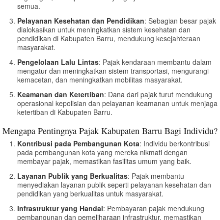
semua.
Pelayanan Kesehatan dan Pendidikan
: Sebagian besar pajak
dialokasikan untuk meningkatkan sistem kesehatan dan
pendidikan di Kabupaten Barru, mendukung kesejahteraan
masyarakat.
Pengelolaan Lalu Lintas
: Pajak kendaraan membantu dalam
mengatur dan meningkatkan sistem transportasi, mengurangi
kemacetan, dan meningkatkan mobilitas masyarakat.
Keamanan dan Ketertiban
: Dana dari pajak turut mendukung
operasional kepolisian dan pelayanan keamanan untuk menjaga
ketertiban di Kabupaten Barru.
Mengapa Pentingnya Pajak Kabupaten Barru Bagi Individu?
Kontribusi pada Pembangunan Kota
: Individu berkontribusi
pada pembangunan kota yang mereka nikmati dengan
membayar pajak, memastikan fasilitas umum yang baik.
Layanan Publik yang Berkualitas
: Pajak membantu
menyediakan layanan publik seperti pelayanan kesehatan dan
pendidikan yang berkualitas untuk masyarakat.
Infrastruktur yang Handal
: Pembayaran pajak mendukung
pembangunan dan pemeliharaan infrastruktur, memastikan