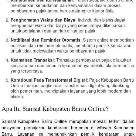
memberikan kemudahan dan kenyamanan dalam proses
pembayaran pajak tanpa harus datang ke kantor fisik.
Penghematan Waktu dan Biaya
: Individu dan bisnis dapat
menghemat waktu dan biaya yang sebelumnya dikeluarkan
untuk perjalanan dan antrian di kantor pajak.
Notifikasi dan Reminder Otomatis
: Sistem online memberikan
notifikasi dan reminder otomatis, membantu pemilik kendaraan
untuk tidak melewatkan waktu pembayaran pajak.
Keamanan Transaksi
: Transaksi pembayaran pajak dilakukan
secara aman dan terjamin keamanannya melalui platform online
yang terpercaya.
Kontribusi Pada Transformasi Digital
: Pajak Kabupaten Barru
Online menjadi bagian dari transformasi digital yang didukung
oleh pemerintah, menciptakan layanan yang lebih modern dan
efisien.
Apa Itu Samsat Kabupaten Barru Online?
Samsat Kabupaten Barru Online merupakan inovasi terkini dalam
pelayanan perpajakan kendaraan bermotor di wilayah Kabupaten
Barru. Layanan ini memungkinkan pemilik kendaraan untuk