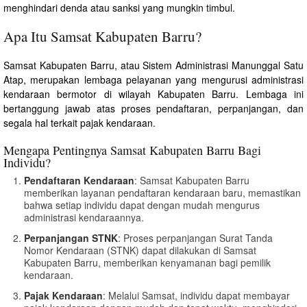
menghindari denda atau sanksi yang mungkin timbul.
Apa Itu Samsat Kabupaten Barru?
Samsat Kabupaten Barru, atau Sistem Administrasi Manunggal Satu
Atap, merupakan lembaga pelayanan yang mengurusi administrasi
kendaraan bermotor di wilayah Kabupaten Barru. Lembaga ini
bertanggung jawab atas proses pendaftaran, perpanjangan, dan
segala hal terkait pajak kendaraan.
Mengapa Pentingnya Samsat Kabupaten Barru Bagi
Individu?
Pendaftaran Kendaraan
: Samsat Kabupaten Barru
memberikan layanan pendaftaran kendaraan baru, memastikan
bahwa setiap individu dapat dengan mudah mengurus
administrasi kendaraannya.
Perpanjangan STNK
: Proses perpanjangan Surat Tanda
Nomor Kendaraan (STNK) dapat dilakukan di Samsat
Kabupaten Barru, memberikan kenyamanan bagi pemilik
kendaraan.
Pajak Kendaraan
: Melalui Samsat, individu dapat membayar