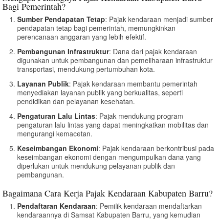
Bagi Pemerintah?
Sumber Pendapatan Tetap
: Pajak kendaraan menjadi sumber
pendapatan tetap bagi pemerintah, memungkinkan
perencanaan anggaran yang lebih efektif.
Pembangunan Infrastruktur
: Dana dari pajak kendaraan
digunakan untuk pembangunan dan pemeliharaan infrastruktur
transportasi, mendukung pertumbuhan kota.
Layanan Publik
: Pajak kendaraan membantu pemerintah
menyediakan layanan publik yang berkualitas, seperti
pendidikan dan pelayanan kesehatan.
Pengaturan Lalu Lintas
: Pajak mendukung program
pengaturan lalu lintas yang dapat meningkatkan mobilitas dan
mengurangi kemacetan.
Keseimbangan Ekonomi
: Pajak kendaraan berkontribusi pada
keseimbangan ekonomi dengan mengumpulkan dana yang
diperlukan untuk mendukung pelayanan publik dan
pembangunan.
Bagaimana Cara Kerja Pajak Kendaraan Kabupaten Barru?
Pendaftaran Kendaraan
: Pemilik kendaraan mendaftarkan
kendaraannya di Samsat Kabupaten Barru, yang kemudian