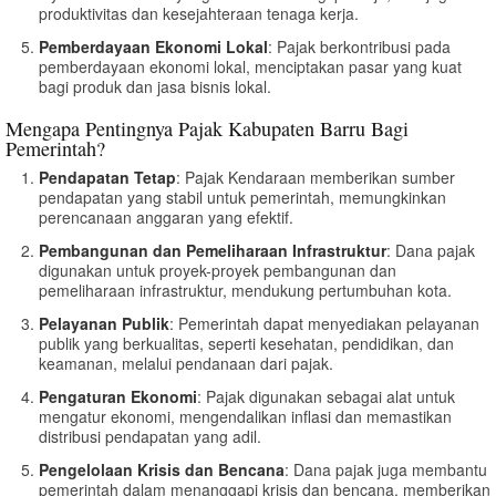
produktivitas dan kesejahteraan tenaga kerja.
Pemberdayaan Ekonomi Lokal
: Pajak berkontribusi pada
pemberdayaan ekonomi lokal, menciptakan pasar yang kuat
bagi produk dan jasa bisnis lokal.
Mengapa Pentingnya Pajak Kabupaten Barru Bagi
Pemerintah?
Pendapatan Tetap
: Pajak Kendaraan memberikan sumber
pendapatan yang stabil untuk pemerintah, memungkinkan
perencanaan anggaran yang efektif.
Pembangunan dan Pemeliharaan Infrastruktur
: Dana pajak
digunakan untuk proyek-proyek pembangunan dan
pemeliharaan infrastruktur, mendukung pertumbuhan kota.
Pelayanan Publik
: Pemerintah dapat menyediakan pelayanan
publik yang berkualitas, seperti kesehatan, pendidikan, dan
keamanan, melalui pendanaan dari pajak.
Pengaturan Ekonomi
: Pajak digunakan sebagai alat untuk
mengatur ekonomi, mengendalikan inflasi dan memastikan
distribusi pendapatan yang adil.
Pengelolaan Krisis dan Bencana
: Dana pajak juga membantu
pemerintah dalam menanggapi krisis dan bencana, memberikan