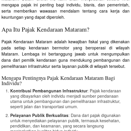
mengapa pajak ini penting bagi individu, bisnis, dan pemerintah,
serta memberikan wawasan mendalam tentang cara kerja dan
keuntungan yang dapat diperoleh.
Apa Itu Pajak Kendaraan Mataram?
Pajak Kendaraan Mataram adalah kewajiban fiskal yang dikenakan
pada setiap kendaraan bermotor yang beroperasi di wilayah
Mataram. Lembaga ini bertanggung jawab untuk mengumpulkan
dana dari pemilik kendaraan guna mendukung pembangunan dan
pemeliharaan infrastruktur serta layanan publik di wilayah tersebut.
Mengapa Pentingnya Pajak Kendaraan Mataram Bagi
Individu?
Kontribusi Pembangunan Infrastruktur
: Pajak kendaraan
yang dibayarkan oleh individu menjadi sumber pendanaan
utama untuk pembangunan dan pemeliharaan infrastruktur,
seperti jalan dan transportasi umum.
Pelayanan Publik Berkualitas
: Dana dari pajak digunakan
untuk menyediakan pelayanan publik, termasuk kesehatan,
pendidikan, dan keamanan, yang secara langsung
meningkatkan kualitas hidup individu.