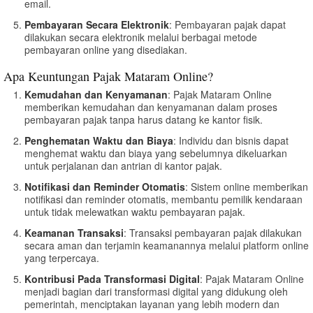
email.
Pembayaran Secara Elektronik
: Pembayaran pajak dapat
dilakukan secara elektronik melalui berbagai metode
pembayaran online yang disediakan.
Apa Keuntungan Pajak Mataram Online?
Kemudahan dan Kenyamanan
: Pajak Mataram Online
memberikan kemudahan dan kenyamanan dalam proses
pembayaran pajak tanpa harus datang ke kantor fisik.
Penghematan Waktu dan Biaya
: Individu dan bisnis dapat
menghemat waktu dan biaya yang sebelumnya dikeluarkan
untuk perjalanan dan antrian di kantor pajak.
Notifikasi dan Reminder Otomatis
: Sistem online memberikan
notifikasi dan reminder otomatis, membantu pemilik kendaraan
untuk tidak melewatkan waktu pembayaran pajak.
Keamanan Transaksi
: Transaksi pembayaran pajak dilakukan
secara aman dan terjamin keamanannya melalui platform online
yang terpercaya.
Kontribusi Pada Transformasi Digital
: Pajak Mataram Online
menjadi bagian dari transformasi digital yang didukung oleh
pemerintah, menciptakan layanan yang lebih modern dan