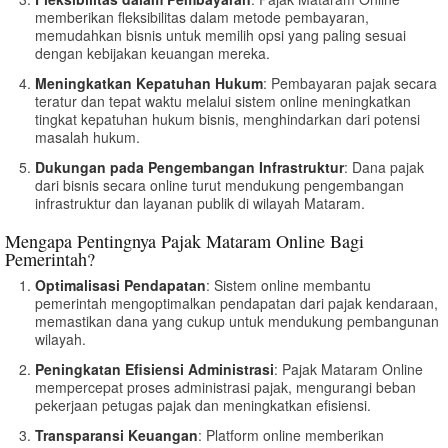
memberikan fleksibilitas dalam metode pembayaran,
memudahkan bisnis untuk memilih opsi yang paling sesuai
dengan kebijakan keuangan mereka.
Meningkatkan Kepatuhan Hukum
: Pembayaran pajak secara
teratur dan tepat waktu melalui sistem online meningkatkan
tingkat kepatuhan hukum bisnis, menghindarkan dari potensi
masalah hukum.
Dukungan pada Pengembangan Infrastruktur
: Dana pajak
dari bisnis secara online turut mendukung pengembangan
infrastruktur dan layanan publik di wilayah Mataram.
Mengapa Pentingnya Pajak Mataram Online Bagi
Pemerintah?
Optimalisasi Pendapatan
: Sistem online membantu
pemerintah mengoptimalkan pendapatan dari pajak kendaraan,
memastikan dana yang cukup untuk mendukung pembangunan
wilayah.
Peningkatan Efisiensi Administrasi
: Pajak Mataram Online
mempercepat proses administrasi pajak, mengurangi beban
pekerjaan petugas pajak dan meningkatkan efisiensi.
Transparansi Keuangan
: Platform online memberikan