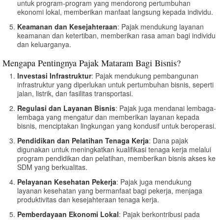
untuk program-program yang mendorong pertumbuhan
ekonomi lokal, memberikan manfaat langsung kepada individu.
Keamanan dan Kesejahteraan
: Pajak mendukung layanan
keamanan dan ketertiban, memberikan rasa aman bagi individu
dan keluarganya.
Mengapa Pentingnya Pajak Mataram Bagi Bisnis?
Investasi Infrastruktur
: Pajak mendukung pembangunan
infrastruktur yang diperlukan untuk pertumbuhan bisnis, seperti
jalan, listrik, dan fasilitas transportasi.
Regulasi dan Layanan Bisnis
: Pajak juga mendanai lembaga-
lembaga yang mengatur dan memberikan layanan kepada
bisnis, menciptakan lingkungan yang kondusif untuk beroperasi.
Pendidikan dan Pelatihan Tenaga Kerja
: Dana pajak
digunakan untuk meningkatkan kualifikasi tenaga kerja melalui
program pendidikan dan pelatihan, memberikan bisnis akses ke
SDM yang berkualitas.
Pelayanan Kesehatan Pekerja
: Pajak juga mendukung
layanan kesehatan yang bermanfaat bagi pekerja, menjaga
produktivitas dan kesejahteraan tenaga kerja.
Pemberdayaan Ekonomi Lokal
: Pajak berkontribusi pada