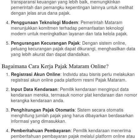
transparansi keuangan yang lebih baik, memungkinkan
pemerintah dan pemangku kepentingan lainnya untuk melihat
dengan jelas arus dana pajak.
Penggunaan Teknologi Modern
: Pemerintah Mataram
menunjukkan komitmen terhadap pemanfaatan teknologi
modern untuk meningkatkan layanan dan tata kelola pajak.
Pengurangan Kecurangan Pajak
: Dengan sistem online,
peluang kecurangan pajak dapat dikurangi, menghasilkan data
yang lebih akurat dan dapat diandalkan.
Bagaimana Cara Kerja Pajak Mataram Online?
Registrasi Akun Online
: Individu atau bisnis perlu melakukan
registrasi akun online pada platform resmi Pajak Mataram.
Input Data Kendaraan
: Pemilik kendaraan menginput data
kendaraan mereka, termasuk nomor plat kendaraan dan nomor
kerangka kendaraan anda.
Penghitungan Pajak Otomatis
: Sistem secara otomatis
menghitung jumlah pajak yang harus dibayarkan berdasarkan
informasi yang dimasukkan.
Pemberitahuan Pembayaran
: Pemilik kendaraan menerima
pemberitahuan pembayaran pajak melalui platform online atau