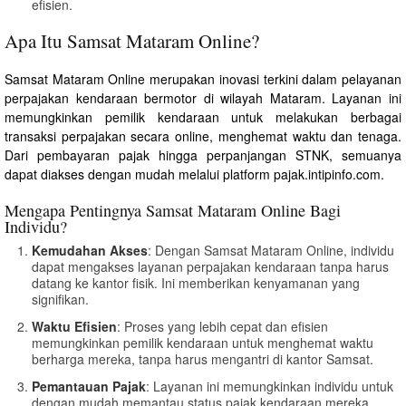
efisien.
Apa Itu Samsat Mataram Online?
Samsat Mataram Online merupakan inovasi terkini dalam pelayanan
perpajakan kendaraan bermotor di wilayah Mataram. Layanan ini
memungkinkan pemilik kendaraan untuk melakukan berbagai
transaksi perpajakan secara online, menghemat waktu dan tenaga.
Dari pembayaran pajak hingga perpanjangan STNK, semuanya
dapat diakses dengan mudah melalui platform pajak.intipinfo.com.
Mengapa Pentingnya Samsat Mataram Online Bagi
Individu?
Kemudahan Akses
: Dengan Samsat Mataram Online, individu
dapat mengakses layanan perpajakan kendaraan tanpa harus
datang ke kantor fisik. Ini memberikan kenyamanan yang
signifikan.
Waktu Efisien
: Proses yang lebih cepat dan efisien
memungkinkan pemilik kendaraan untuk menghemat waktu
berharga mereka, tanpa harus mengantri di kantor Samsat.
Pemantauan Pajak
: Layanan ini memungkinkan individu untuk
dengan mudah memantau status pajak kendaraan mereka,