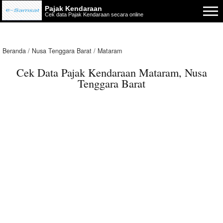
Pajak Kendaraan
Cek data Pajak Kendaraan secara online
Beranda
Nusa Tenggara Barat
Mataram
Cek Data Pajak Kendaraan Mataram, Nusa
Tenggara Barat