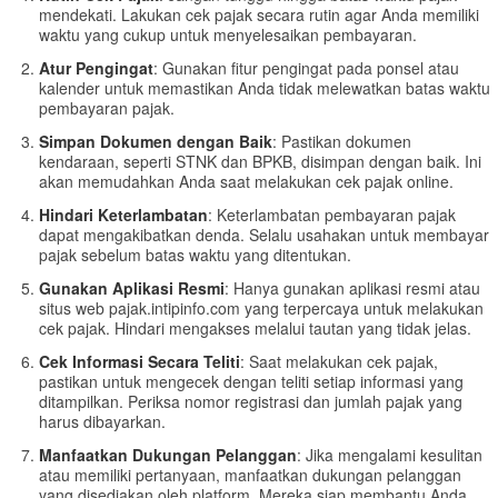
mendekati. Lakukan cek pajak secara rutin agar Anda memiliki
waktu yang cukup untuk menyelesaikan pembayaran.
Atur Pengingat
: Gunakan fitur pengingat pada ponsel atau
kalender untuk memastikan Anda tidak melewatkan batas waktu
pembayaran pajak.
Simpan Dokumen dengan Baik
: Pastikan dokumen
kendaraan, seperti STNK dan BPKB, disimpan dengan baik. Ini
akan memudahkan Anda saat melakukan cek pajak online.
Hindari Keterlambatan
: Keterlambatan pembayaran pajak
dapat mengakibatkan denda. Selalu usahakan untuk membayar
pajak sebelum batas waktu yang ditentukan.
Gunakan Aplikasi Resmi
: Hanya gunakan aplikasi resmi atau
situs web pajak.intipinfo.com yang terpercaya untuk melakukan
cek pajak. Hindari mengakses melalui tautan yang tidak jelas.
Cek Informasi Secara Teliti
: Saat melakukan cek pajak,
pastikan untuk mengecek dengan teliti setiap informasi yang
ditampilkan. Periksa nomor registrasi dan jumlah pajak yang
harus dibayarkan.
Manfaatkan Dukungan Pelanggan
: Jika mengalami kesulitan
atau memiliki pertanyaan, manfaatkan dukungan pelanggan
yang disediakan oleh platform. Mereka siap membantu Anda