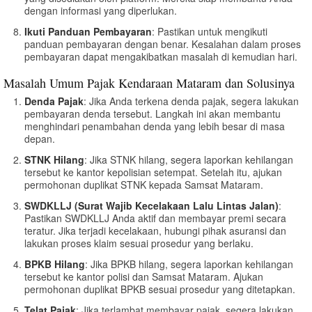
dengan informasi yang diperlukan.
Ikuti Panduan Pembayaran
: Pastikan untuk mengikuti
panduan pembayaran dengan benar. Kesalahan dalam proses
pembayaran dapat mengakibatkan masalah di kemudian hari.
Masalah Umum Pajak Kendaraan Mataram dan Solusinya
Denda Pajak
: Jika Anda terkena denda pajak, segera lakukan
pembayaran denda tersebut. Langkah ini akan membantu
menghindari penambahan denda yang lebih besar di masa
depan.
STNK Hilang
: Jika STNK hilang, segera laporkan kehilangan
tersebut ke kantor kepolisian setempat. Setelah itu, ajukan
permohonan duplikat STNK kepada Samsat Mataram.
SWDKLLJ (Surat Wajib Kecelakaan Lalu Lintas Jalan)
:
Pastikan SWDKLLJ Anda aktif dan membayar premi secara
teratur. Jika terjadi kecelakaan, hubungi pihak asuransi dan
lakukan proses klaim sesuai prosedur yang berlaku.
BPKB Hilang
: Jika BPKB hilang, segera laporkan kehilangan
tersebut ke kantor polisi dan Samsat Mataram. Ajukan
permohonan duplikat BPKB sesuai prosedur yang ditetapkan.
Telat Pajak
: Jika terlambat membayar pajak, segera lakukan