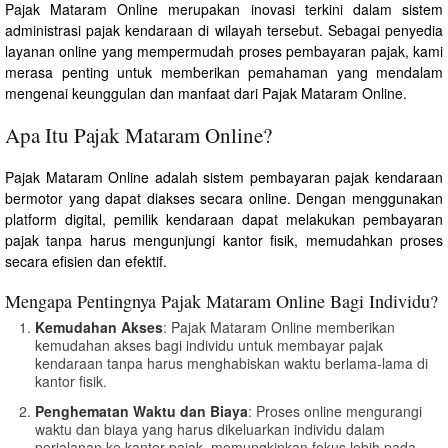
Pajak Mataram Online merupakan inovasi terkini dalam sistem
administrasi pajak kendaraan di wilayah tersebut. Sebagai penyedia
layanan online yang mempermudah proses pembayaran pajak, kami
merasa penting untuk memberikan pemahaman yang mendalam
mengenai keunggulan dan manfaat dari Pajak Mataram Online.
Apa Itu Pajak Mataram Online?
Pajak Mataram Online adalah sistem pembayaran pajak kendaraan
bermotor yang dapat diakses secara online. Dengan menggunakan
platform digital, pemilik kendaraan dapat melakukan pembayaran
pajak tanpa harus mengunjungi kantor fisik, memudahkan proses
secara efisien dan efektif.
Mengapa Pentingnya Pajak Mataram Online Bagi Individu?
Kemudahan Akses
: Pajak Mataram Online memberikan
kemudahan akses bagi individu untuk membayar pajak
kendaraan tanpa harus menghabiskan waktu berlama-lama di
kantor fisik.
Penghematan Waktu dan Biaya
: Proses online mengurangi
waktu dan biaya yang harus dikeluarkan individu dalam
perjalanan ke kantor pajak, memungkinkan fokus lebih pada