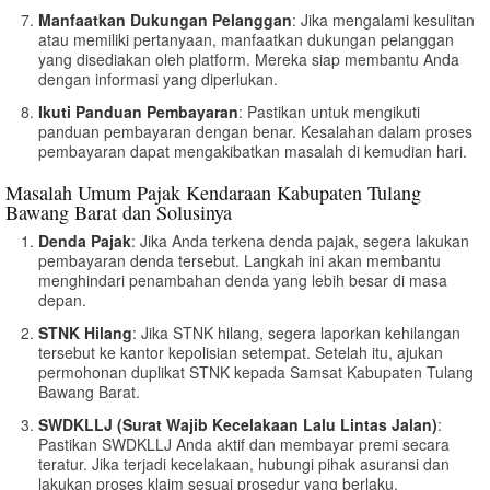
Manfaatkan Dukungan Pelanggan
: Jika mengalami kesulitan
atau memiliki pertanyaan, manfaatkan dukungan pelanggan
yang disediakan oleh platform. Mereka siap membantu Anda
dengan informasi yang diperlukan.
Ikuti Panduan Pembayaran
: Pastikan untuk mengikuti
panduan pembayaran dengan benar. Kesalahan dalam proses
pembayaran dapat mengakibatkan masalah di kemudian hari.
Masalah Umum Pajak Kendaraan Kabupaten Tulang
Bawang Barat dan Solusinya
Denda Pajak
: Jika Anda terkena denda pajak, segera lakukan
pembayaran denda tersebut. Langkah ini akan membantu
menghindari penambahan denda yang lebih besar di masa
depan.
STNK Hilang
: Jika STNK hilang, segera laporkan kehilangan
tersebut ke kantor kepolisian setempat. Setelah itu, ajukan
permohonan duplikat STNK kepada Samsat Kabupaten Tulang
Bawang Barat.
SWDKLLJ (Surat Wajib Kecelakaan Lalu Lintas Jalan)
:
Pastikan SWDKLLJ Anda aktif dan membayar premi secara
teratur. Jika terjadi kecelakaan, hubungi pihak asuransi dan
lakukan proses klaim sesuai prosedur yang berlaku.