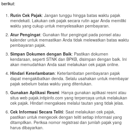
berikut:
Rutin Cek Pajak
: Jangan tunggu hingga batas waktu pajak
mendekati. Lakukan cek pajak secara rutin agar Anda memiliki
waktu yang cukup untuk menyelesaikan pembayaran.
Atur Pengingat
: Gunakan fitur pengingat pada ponsel atau
kalender untuk memastikan Anda tidak melewatkan batas waktu
pembayaran pajak.
Simpan Dokumen dengan Baik
: Pastikan dokumen
kendaraan, seperti STNK dan BPKB, disimpan dengan baik. Ini
akan memudahkan Anda saat melakukan cek pajak online.
Hindari Keterlambatan
: Keterlambatan pembayaran pajak
dapat mengakibatkan denda. Selalu usahakan untuk membayar
pajak sebelum batas waktu yang ditentukan.
Gunakan Aplikasi Resmi
: Hanya gunakan aplikasi resmi atau
situs web pajak.intipinfo.com yang terpercaya untuk melakukan
cek pajak. Hindari mengakses melalui tautan yang tidak jelas.
Cek Informasi Secara Teliti
: Saat melakukan cek pajak,
pastikan untuk mengecek dengan teliti setiap informasi yang
ditampilkan. Periksa nomor registrasi dan jumlah pajak yang
harus dibayarkan.