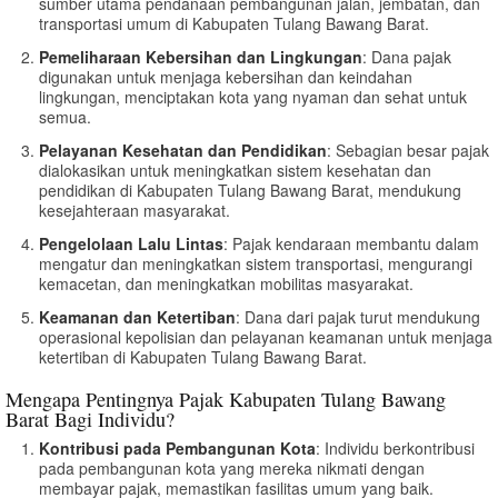
sumber utama pendanaan pembangunan jalan, jembatan, dan
transportasi umum di Kabupaten Tulang Bawang Barat.
Pemeliharaan Kebersihan dan Lingkungan
: Dana pajak
digunakan untuk menjaga kebersihan dan keindahan
lingkungan, menciptakan kota yang nyaman dan sehat untuk
semua.
Pelayanan Kesehatan dan Pendidikan
: Sebagian besar pajak
dialokasikan untuk meningkatkan sistem kesehatan dan
pendidikan di Kabupaten Tulang Bawang Barat, mendukung
kesejahteraan masyarakat.
Pengelolaan Lalu Lintas
: Pajak kendaraan membantu dalam
mengatur dan meningkatkan sistem transportasi, mengurangi
kemacetan, dan meningkatkan mobilitas masyarakat.
Keamanan dan Ketertiban
: Dana dari pajak turut mendukung
operasional kepolisian dan pelayanan keamanan untuk menjaga
ketertiban di Kabupaten Tulang Bawang Barat.
Mengapa Pentingnya Pajak Kabupaten Tulang Bawang
Barat Bagi Individu?
Kontribusi pada Pembangunan Kota
: Individu berkontribusi
pada pembangunan kota yang mereka nikmati dengan
membayar pajak, memastikan fasilitas umum yang baik.