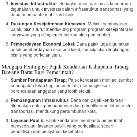
Investasi Infrastruktur
: Sebagian dana dari pajak kendaraan
digunakan untuk investasi dalam infrastruktur transportasi yang
dapat membantu mobilitas bisnis.
Dukungan Kesejahteraan Karyawan
: Melalui pembayaran
pajak, bisnis turut mendukung program-program kesejahteraan
karyawan yang diimplementasikan oleh pemerintah.
Pemberdayaan Ekonomi Lokal
: Dana pajak juga digunakan
untuk pemberdayaan ekonomi lokal, menciptakan lingkungan
bisnis yang berkelanjutan.
Mengapa Pentingnya Pajak Kendaraan Kabupaten Tulang
Bawang Barat Bagi Pemerintah?
Sumber Pendapatan Tetap
: Pajak kendaraan menjadi sumber
pendapatan tetap bagi pemerintah, memungkinkan
perencanaan anggaran yang lebih efektif.
Pembangunan Infrastruktur
: Dana dari pajak kendaraan
digunakan untuk pembangunan dan pemeliharaan infrastruktur
transportasi, mendukung pertumbuhan kota.
Layanan Publik
: Pajak kendaraan membantu pemerintah
menyediakan layanan publik yang berkualitas, seperti
pendidikan dan pelayanan kesehatan.