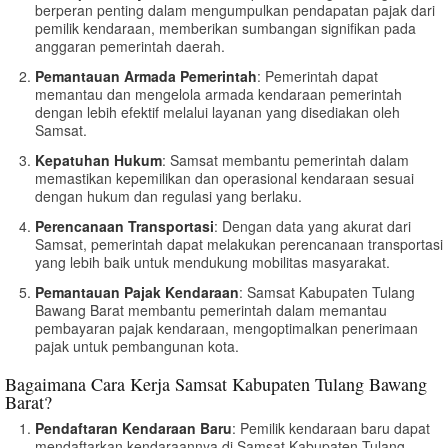
berperan penting dalam mengumpulkan pendapatan pajak dari
pemilik kendaraan, memberikan sumbangan signifikan pada
anggaran pemerintah daerah.
Pemantauan Armada Pemerintah
: Pemerintah dapat
memantau dan mengelola armada kendaraan pemerintah
dengan lebih efektif melalui layanan yang disediakan oleh
Samsat.
Kepatuhan Hukum
: Samsat membantu pemerintah dalam
memastikan kepemilikan dan operasional kendaraan sesuai
dengan hukum dan regulasi yang berlaku.
Perencanaan Transportasi
: Dengan data yang akurat dari
Samsat, pemerintah dapat melakukan perencanaan transportasi
yang lebih baik untuk mendukung mobilitas masyarakat.
Pemantauan Pajak Kendaraan
: Samsat Kabupaten Tulang
Bawang Barat membantu pemerintah dalam memantau
pembayaran pajak kendaraan, mengoptimalkan penerimaan
pajak untuk pembangunan kota.
Bagaimana Cara Kerja Samsat Kabupaten Tulang Bawang
Barat?
Pendaftaran Kendaraan Baru
: Pemilik kendaraan baru dapat
mendaftarkan kendaraannya di Samsat Kabupaten Tulang