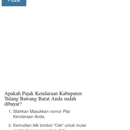
Apakah Pajak Kendaraan Kabupaten
Tulang Bawang Barat Anda sudah
dibayar?
Silahkan Masukkan nomor Plat
Kendaraan Anda.
Kemudian klik tombol "Cek" untuk mulai