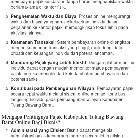
membayar pajak kendaraan tanpa harus menghabiskan waktu
berlama-lama di kantor fisik.
Penghematan Waktu dan Biaya
: Proses online mengurangi
waktu dan biaya yang harus dikeluarkan individu dalam
perjalanan ke kantor pajak, memungkinkan fokus lebih pada
aktivitas lainnya.
Keamanan Transaksi
: Sistem pembayaran online dilengkapi
dengan keamanan transaksi yang tinggi, melindungi data
pribadi dan keuangan individu dari potensi ancaman.
Monitoring Pajak yang Lebih Efektif
: Dengan platform online,
individu dapat dengan mudah memonitor status pembayaran
pajak mereka, menghindari keterlambatan pembayaran dan
potensi sanksi.
Kontribusi pada Pembangunan Wilayah
: Pembayaran pajak
secara tepat waktu melalui sistem online menjadi kontribusi
langsung individu pada pembangunan wilayah Kabupaten
Tulang Bawang Barat.
Mengapa Pentingnya Pajak Kabupaten Tulang Bawang
Barat Online Bagi Bisnis?
Administrasi yang Efisien
: Bisnis dapat mengelola
administrasi pajak kendaraan mereka secara lebih efisien