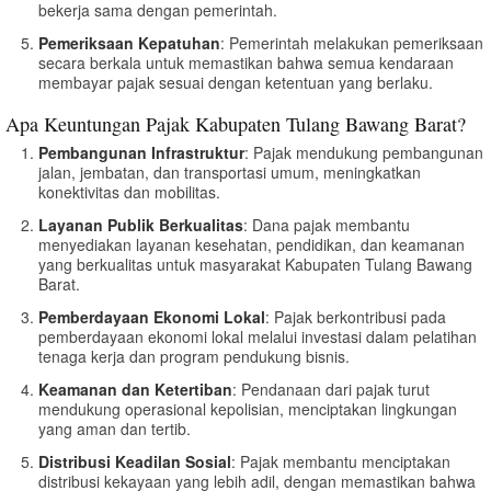
bekerja sama dengan pemerintah.
Pemeriksaan Kepatuhan
: Pemerintah melakukan pemeriksaan
secara berkala untuk memastikan bahwa semua kendaraan
membayar pajak sesuai dengan ketentuan yang berlaku.
Apa Keuntungan Pajak Kabupaten Tulang Bawang Barat?
Pembangunan Infrastruktur
: Pajak mendukung pembangunan
jalan, jembatan, dan transportasi umum, meningkatkan
konektivitas dan mobilitas.
Layanan Publik Berkualitas
: Dana pajak membantu
menyediakan layanan kesehatan, pendidikan, dan keamanan
yang berkualitas untuk masyarakat Kabupaten Tulang Bawang
Barat.
Pemberdayaan Ekonomi Lokal
: Pajak berkontribusi pada
pemberdayaan ekonomi lokal melalui investasi dalam pelatihan
tenaga kerja dan program pendukung bisnis.
Keamanan dan Ketertiban
: Pendanaan dari pajak turut
mendukung operasional kepolisian, menciptakan lingkungan
yang aman dan tertib.
Distribusi Keadilan Sosial
: Pajak membantu menciptakan
distribusi kekayaan yang lebih adil, dengan memastikan bahwa