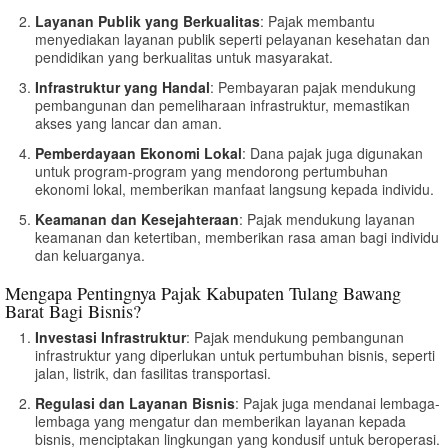
Layanan Publik yang Berkualitas
: Pajak membantu
menyediakan layanan publik seperti pelayanan kesehatan dan
pendidikan yang berkualitas untuk masyarakat.
Infrastruktur yang Handal
: Pembayaran pajak mendukung
pembangunan dan pemeliharaan infrastruktur, memastikan
akses yang lancar dan aman.
Pemberdayaan Ekonomi Lokal
: Dana pajak juga digunakan
untuk program-program yang mendorong pertumbuhan
ekonomi lokal, memberikan manfaat langsung kepada individu.
Keamanan dan Kesejahteraan
: Pajak mendukung layanan
keamanan dan ketertiban, memberikan rasa aman bagi individu
dan keluarganya.
Mengapa Pentingnya Pajak Kabupaten Tulang Bawang
Barat Bagi Bisnis?
Investasi Infrastruktur
: Pajak mendukung pembangunan
infrastruktur yang diperlukan untuk pertumbuhan bisnis, seperti
jalan, listrik, dan fasilitas transportasi.
Regulasi dan Layanan Bisnis
: Pajak juga mendanai lembaga-
lembaga yang mengatur dan memberikan layanan kepada
bisnis, menciptakan lingkungan yang kondusif untuk beroperasi.