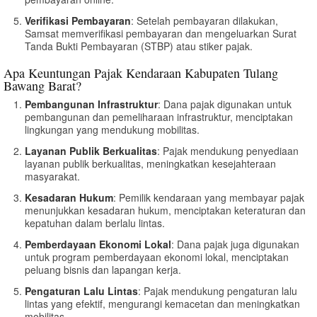
Verifikasi Pembayaran
: Setelah pembayaran dilakukan,
Samsat memverifikasi pembayaran dan mengeluarkan Surat
Tanda Bukti Pembayaran (STBP) atau stiker pajak.
Apa Keuntungan Pajak Kendaraan Kabupaten Tulang
Bawang Barat?
Pembangunan Infrastruktur
: Dana pajak digunakan untuk
pembangunan dan pemeliharaan infrastruktur, menciptakan
lingkungan yang mendukung mobilitas.
Layanan Publik Berkualitas
: Pajak mendukung penyediaan
layanan publik berkualitas, meningkatkan kesejahteraan
masyarakat.
Kesadaran Hukum
: Pemilik kendaraan yang membayar pajak
menunjukkan kesadaran hukum, menciptakan keteraturan dan
kepatuhan dalam berlalu lintas.
Pemberdayaan Ekonomi Lokal
: Dana pajak juga digunakan
untuk program pemberdayaan ekonomi lokal, menciptakan
peluang bisnis dan lapangan kerja.
Pengaturan Lalu Lintas
: Pajak mendukung pengaturan lalu
lintas yang efektif, mengurangi kemacetan dan meningkatkan
mobilitas.