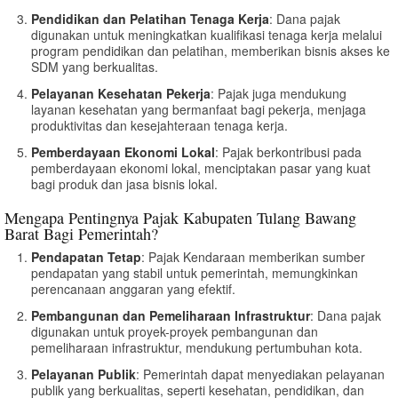
Pendidikan dan Pelatihan Tenaga Kerja
: Dana pajak
digunakan untuk meningkatkan kualifikasi tenaga kerja melalui
program pendidikan dan pelatihan, memberikan bisnis akses ke
SDM yang berkualitas.
Pelayanan Kesehatan Pekerja
: Pajak juga mendukung
layanan kesehatan yang bermanfaat bagi pekerja, menjaga
produktivitas dan kesejahteraan tenaga kerja.
Pemberdayaan Ekonomi Lokal
: Pajak berkontribusi pada
pemberdayaan ekonomi lokal, menciptakan pasar yang kuat
bagi produk dan jasa bisnis lokal.
Mengapa Pentingnya Pajak Kabupaten Tulang Bawang
Barat Bagi Pemerintah?
Pendapatan Tetap
: Pajak Kendaraan memberikan sumber
pendapatan yang stabil untuk pemerintah, memungkinkan
perencanaan anggaran yang efektif.
Pembangunan dan Pemeliharaan Infrastruktur
: Dana pajak
digunakan untuk proyek-proyek pembangunan dan
pemeliharaan infrastruktur, mendukung pertumbuhan kota.
Pelayanan Publik
: Pemerintah dapat menyediakan pelayanan
publik yang berkualitas, seperti kesehatan, pendidikan, dan