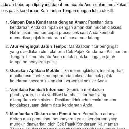
adalah beberapa tips yang dapat membantu Anda dalam melakukan
cek pajak kendaraan Kalimantan Tengah dengan lebih efektif:
Simpan Data Kendaraan dengan Aman
: Pastikan data
kendaraan Anda disimpan dengan aman dan mudah diakses.
Hal ini akan mempercepat proses cek saat Anda kembali
memeriksa pajak kendaraan di masa mendatang.
Atur Pengingat Jatuh Tempo
: Manfaatkan fitur pengingat
yang disediakan oleh platform Cek Pajak Kendaraan Kalimantan
Tengah. Ini membantu Anda untuk tidak ketinggalan jatuh
tempo pembayaran pajak.
Gunakan Aplikasi Mobile
: Jika memungkinkan, instal aplikasi
mobile resmi untuk mempermudah akses dan cek pajak
kendaraan secara instan dari perangkat seluler Anda.
Verifikasi Kembali Informasi
: Sebelum melakukan
pembayaran, selalu verifikasi kembali informasi yang
ditampilkan oleh sistem. Pastikan tidak ada kesalahan atau
ketidaksesuaian dalam data kendaraan Anda.
Manfaatkan Diskon atau Pemutihan
: Perhatikan adanya
diskon atau pemutihan pembayaran pajak kendaraan yang
mungkin ditawarkan oleh Cek Pajak Kendaraan Kalimantan
Tengah. Ini dapat menjadi penghematan tambahan untuk Anda.