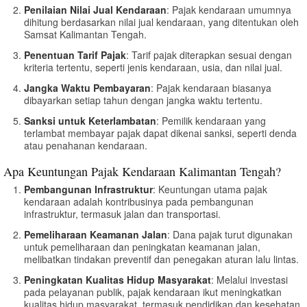
Penilaian Nilai Jual Kendaraan
: Pajak kendaraan umumnya
dihitung berdasarkan nilai jual kendaraan, yang ditentukan oleh
Samsat Kalimantan Tengah.
Penentuan Tarif Pajak
: Tarif pajak diterapkan sesuai dengan
kriteria tertentu, seperti jenis kendaraan, usia, dan nilai jual.
Jangka Waktu Pembayaran
: Pajak kendaraan biasanya
dibayarkan setiap tahun dengan jangka waktu tertentu.
Sanksi untuk Keterlambatan
: Pemilik kendaraan yang
terlambat membayar pajak dapat dikenai sanksi, seperti denda
atau penahanan kendaraan.
Apa Keuntungan Pajak Kendaraan Kalimantan Tengah?
Pembangunan Infrastruktur
: Keuntungan utama pajak
kendaraan adalah kontribusinya pada pembangunan
infrastruktur, termasuk jalan dan transportasi.
Pemeliharaan Keamanan Jalan
: Dana pajak turut digunakan
untuk pemeliharaan dan peningkatan keamanan jalan,
melibatkan tindakan preventif dan penegakan aturan lalu lintas.
Peningkatan Kualitas Hidup Masyarakat
: Melalui investasi
pada pelayanan publik, pajak kendaraan ikut meningkatkan
kualitas hidup masyarakat, termasuk pendidikan dan kesehatan.