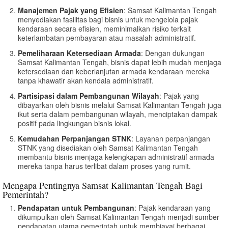
Manajemen Pajak yang Efisien
: Samsat Kalimantan Tengah
menyediakan fasilitas bagi bisnis untuk mengelola pajak
kendaraan secara efisien, meminimalkan risiko terkait
keterlambatan pembayaran atau masalah administratif.
Pemeliharaan Ketersediaan Armada
: Dengan dukungan
Samsat Kalimantan Tengah, bisnis dapat lebih mudah menjaga
ketersediaan dan keberlanjutan armada kendaraan mereka
tanpa khawatir akan kendala administratif.
Partisipasi dalam Pembangunan Wilayah
: Pajak yang
dibayarkan oleh bisnis melalui Samsat Kalimantan Tengah juga
ikut serta dalam pembangunan wilayah, menciptakan dampak
positif pada lingkungan bisnis lokal.
Kemudahan Perpanjangan STNK
: Layanan perpanjangan
STNK yang disediakan oleh Samsat Kalimantan Tengah
membantu bisnis menjaga kelengkapan administratif armada
mereka tanpa harus terlibat dalam proses yang rumit.
Mengapa Pentingnya Samsat Kalimantan Tengah Bagi
Pemerintah?
Pendapatan untuk Pembangunan
: Pajak kendaraan yang
dikumpulkan oleh Samsat Kalimantan Tengah menjadi sumber
pendapatan utama pemerintah untuk membiayai berbagai